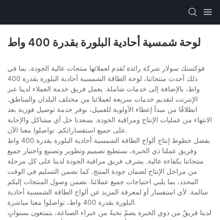
لوحة شمسية أحادية البلورة بقدرة 400 واط
فوكستك سولار شركة رائدة تُقدم لعملائها منتجات عالية الجودة، بما في
ذلك أحدث منتجاتنا، لوحة الطاقة الشمسية أحادية البلورة بقدرة 400
واط، بالإضافة إلى خدمات شاملة. يعمل فريق خدمة العملاء لدينا عبر
الإنترنت لتقديم خدمات سريعة لعملائنا من مختلف البلدان والمناطق.
انطلاقًا من مبدأ إعطاء الأولوية للعميل، نوفر خدمة توصيل فورية بعد
الانتهاء من عمليات الإنتاج ومراقبة الجودة. يسعدنا حل أي مشاكل والإجابة
على جميع استفساراتكم. تواصلوا معنا الآن.
بفضل خطوط إنتاج ألواح الطاقة الشمسية أحادية البلورة بقدرة 400 واط
وفريق عملنا ذي الخبرة، نستطيع تصميم وتطوير وتصنيع واختبار جميع
منتجاتنا بكفاءة عالية. يشرف فريق مراقبة الجودة لدينا على كل مرحلة
من مراحل الإنتاج لضمان جودة المنتج. كما نضمن التسليم في الوقت
المحدد، بما يلبي احتياجات جميع عملائنا. نضمن وصول المنتجات إليكم
سالمة. لأي استفسار أو لمعرفة المزيد عن ألواح الطاقة الشمسية أحادية
البلورة بقدرة 400 واط، تواصلوا معنا مباشرة.
لدينا فريقٌ من ذوي الخبرة يضمّ نخبةً من خبراء الصناعة، يتمتعون بسنواتٍ