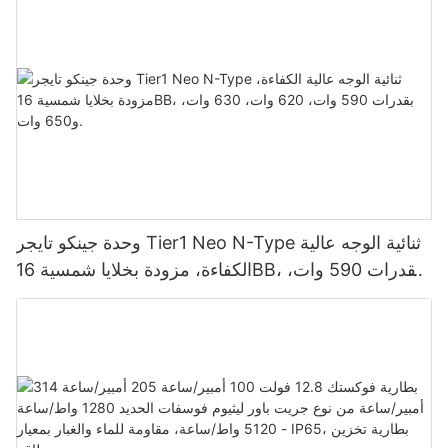
لأنظمة الطاقة الشمسية الكهروضوئية.
وحدة جينكو تايجر Tier1 Neo N-Type ثنائية الوجه عالية
الكفاءة، مزودة بخلايا شمسية 16BB، بقدرات 590 وات،
620 وات، 630 وات، و650 وات.