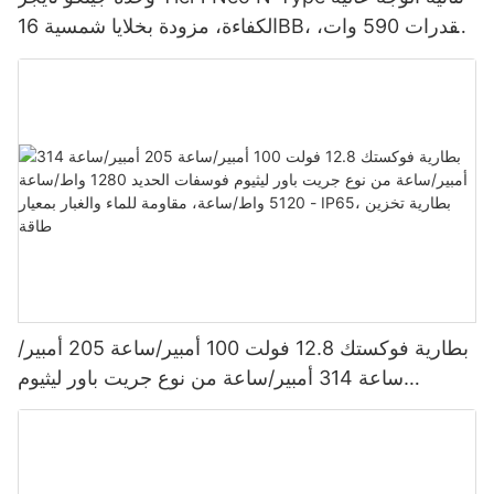
الكفاءة، مزودة بخلايا شمسية 16BB، بقدرات 590 وات،
620 وات، 630 وات، و650 وات.
بطارية فوكستك 12.8 فولت 100 أمبير/ساعة 205 أمبير/
ساعة 314 أمبير/ساعة من نوع جريت باور ليثيوم
فوسفات الحديد 1280 واط/ساعة - 5120 واط/ساعة،
مقاومة للماء والغبار بمعيار IP65، بطارية تخزين طاقة