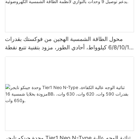
محول الطاقة الشمسية الهجين من فوكستك بقدرات
6/8/10/12 كيلوواط، أحادي الطور، مزود بتقنية تتبع نقطة
الطاقة القصوى (MPPT)، يدعم توصيل 9 وحدات بالتوازي
لأنظمة الطاقة الشمسية الكهروضوئية.
وحدة جينكو تايجر Tier1 Neo N-Type ثنائية الوجه عالية