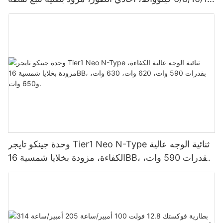
الطاقة القصوى (MPPT)، يدعم توصيل 9 وحدات بالتوازي
لأنظمة الطاقة الشمسية الكهروضوئية.
وحدة جينكو تايجر Tier1 Neo N-Type ثنائية الوجه عالية
الكفاءة، مزودة بخلايا شمسية 16BB، بقدرات 590 وات،
620 وات، 630 وات، و650 وات.