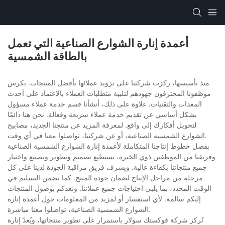
أعمدة إنارة الشوارع الصناعية التي تعمل
بالطاقة الشمسية
منذ تأسيسها، ركزت شركتنا على تزويد عملائها بأفضل المنتجات. يكرس
موظفونا المحترفون جهودهم لتلبية متطلبات العملاء بالاعتماد على أحدث
المعدات والتقنيات. علاوة على ذلك، أنشأنا قسم خدمة عملاء مسؤول
بشكل أساسي عن تقديم خدمة عملاء سريعة وفعالة. نحن هنا دائمًا
لتحويل أفكارك إلى واقع. لمعرفة المزيد عن منتجنا الجديد، مصابيح
الشوارع الشمسية الصناعية، أو عن شركتنا، تواصلوا معنا في أي وقت.
بفضل خطوط إنتاجنا المتكاملة لأعمدة إنارة الشوارع الشمسية الصناعية
وفريقنا من الموظفين ذوي الخبرة، نستطيع تصميم وتطوير وتصنيع واختبار
جميع منتجاتنا بكفاءة عالية. ويشرف فريق مراقبة الجودة لدينا على كل
مرحلة من مراحل الإنتاج لضمان جودة المنتج. كما نضمن التسليم في
الوقت المحدد، بما يلبي احتياجات جميع عملائنا. ونعدكم بوصول المنتجات
إليكم سالمة. لأي استفسار أو لمزيد من المعلومات حول أعمدة إنارة
الشوارع الشمسية الصناعية، تواصلوا معنا مباشرة.
تُركز شركة فوكستك سولار باستمرار على تطوير منتجاتها، ويُعدّ إنارة