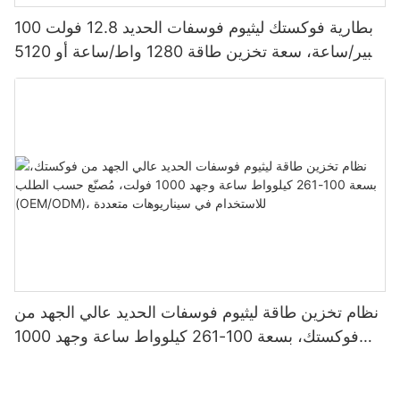
بطارية فوكستك ليثيوم فوسفات الحديد 12.8 فولت 100
أمبير/ساعة، سعة تخزين طاقة 1280 واط/ساعة أو 5120
واط/ساعة، مقاومة للماء والغبار بمعيار IP65، مناسبة
لأنظمة الطاقة الشمسية المنزلية
نظام تخزين طاقة ليثيوم فوسفات الحديد عالي الجهد من
فوكستك، بسعة 100-261 كيلوواط ساعة وجهد 1000
فولت، مُصنّع حسب الطلب (OEM/ODM)، للاستخدام
في سيناريوهات متعددة