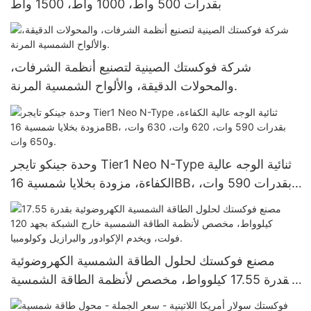
بقدرات 500 واط، 1000 واط، 1500 واط
شركة فوكستك الصينية لتصنيع أنظمة الشرفات،
والمحولات الدقيقة، والألواح الشمسية المرنة.
وحدة جينكو تايجر Tier1 Neo N-Type ثنائية الوجه عالية
الكفاءة، مزودة بخلايا شمسية 16BB، بقدرات 590 وات،
620 وات، 630 وات، و650 وات.
مصنع فوكستك لحلول الطاقة الشمسية الكهروضوئية
بقدرة 17.55 كيلوواط، مخصص لأنظمة الطاقة الشمسية
خارج الشبكة بجهد 120 فولت، ويخدم الإكوادور والبرازيل