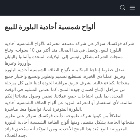
ألواح شمسية أحادية البلورة للبيع
شركة فوكستك سولار هي شركة مصنعة محترفة للألواح الشمسية أحادية
البلورة للبيع، وتعمل في هذا المجال منذ أكثر من 10 سنوات، وتباع
منتجات الشركة بشكل رئيسي إلى الولايات المتحدة وألمانيا واليابان
وأوروبا وغيرها.
بفضل خطوط إنتاجنا المتكاملة لألواح الطاقة الشمسية أحادية البلورة
وفريق عملنا ذي الخبرة، نستطيع تصميم وتطوير وتصنيع واختبار جميع
منتجاتنا بكفاءة عالية. يشرف فريق مراقبة الجودة لدينا على كل مرحلة
من مراحل الإنتاج لضمان جودة المنتج. كما نضمن التسليم في الوقت
المحدد، بما يلبي احتياجات جميع عملائنا. نضمن وصول منتجاتنا إليكم
سالمة. لأي استفسار أو لمعرفة المزيد عن ألواح الطاقة الشمسية أحادية
البلورة المتوفرة لدينا، تواصلوا معنا مباشرة.
انطلاقاً من كونها شركة طموحة، دأبت فوكستك سولار على تطوير
منتجاتها الخاصة بشكل منتظم، ومنها ألواح الطاقة الشمسية أحادية البلورة
المعروضة للبيع. يُعد هذا المنتج الأحدث، ومن المؤكد أنه سيُحقق فوائد
جمة للعملاء.