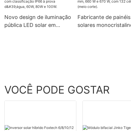
para sistemas isolado
de 120 V.
rede elétrica. Preço d
Novo design de iluminação
Fabricante de painéis
atacado.
pública LED solar em
solares monocristalin
alumínio para exteriores,
Foxtech Solar de 21
com classificação IP66 à
660 W e 670 W, com 
prova d'água, 60W, 80W e
células (meio corte).
100W.
VOCÊ PODE GOSTAR