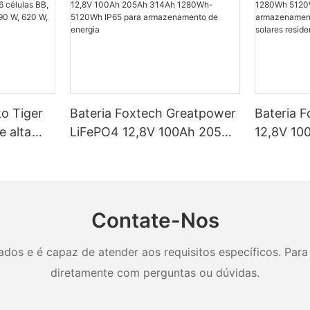
ko Tiger
Bateria Foxtech Greatpower
Bateria 
e alta
LiFePO4 12,8V 100Ah 205Ah
12,8V 10
élulas BB,
314Ah 1280Wh-5120Wh
5120Wh I
ncias de
IP65 para armazenamento
armazena
 W e 650
de energia
em siste
residenci
Contate-Nos
os e é capaz de atender aos requisitos específicos. Para 
diretamente com perguntas ou dúvidas.