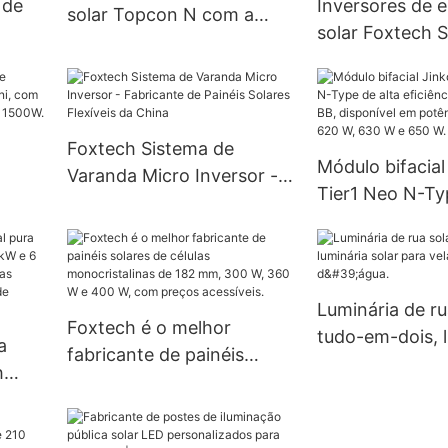
 de
Inversores de e
solar Topcon N com a
solar Foxtech 
tecnologia mais avançada
 Grid
de 4,2 kW, 6,2 
— Série Tiger Neo
0,2
kW com onda s
 para
pura, para sist
energia solar i
Foxtech Sistema de
Módulo bifacial
rede.
Varanda Micro Inversor -
Tier1 Neo N-Ty
ech
Fabricante de Painéis
eficiência com 
Solares Flexíveis da China
BB, disponível
,
potências de 5
W, 630 W e 650
Luminária de ru
Foxtech é o melhor
tudo-em-dois, 
a
fabricante de painéis
solar para vela
h
solares de células
d'água.
, 4 kW
monocristalinas de 182
 V,
mm, 300 W, 360 W e 400