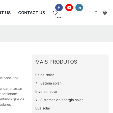
UT US
CONTACT US
PERGUNTAS FREQUENTES
MAIS PRODUTOS
Painel solar
us produtos
Bateria solar
ricar e testar
Inversor solar
pervisionam
rantimos que os
Sistemas de energia solar
solares
Luz solar