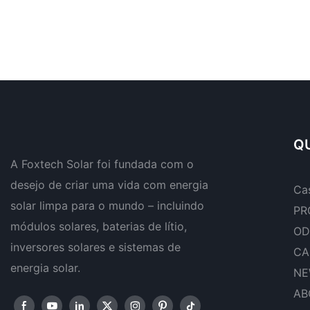
QU
A Foxtech Solar foi fundada com o
desejo de criar uma vida com energia
Ca
solar limpa para o mundo – incluindo
PR
módulos solares, baterias de lítio,
OD
inversores solares e sistemas de
CA
energia solar.
NE
AB