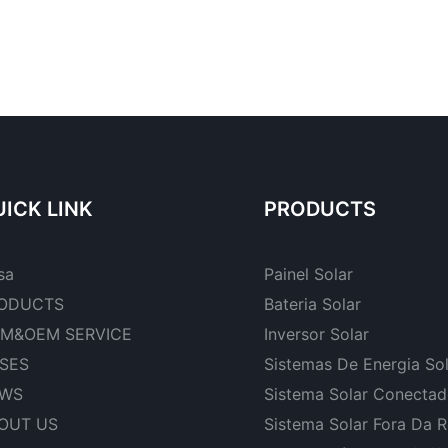
ICK LINK
PRODUCTS
sa
Painel Solar
ODUCTS
Bateria Solar
M&OEM SERVICE
Inversor Solar
SES
Sistemas De Energia So
WS
Sistema Solar Conecta
OUT US
Sistema Solar Fora Da 