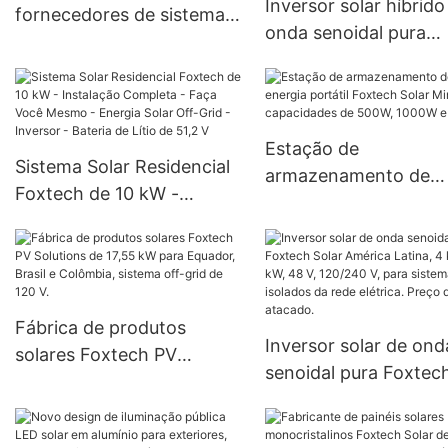
Inversor solar híbrido
residenciais.
fornecedores de sistemas
onda senoidal pura
de armazenamento de
Foxtech Solar On Off
energia solar | Foxtech
de 7,2 kW, 8,2 kW e 1
Solar
kW, de alta eficiência
uso residencial.
Estação de
Sistema Solar Residencial
armazenamento de
Foxtech de 10 kW -
energia portátil Foxt
Instalação Completa -
Solar Mini, com
Faça Você Mesmo -
capacidades de 500W
Energia Solar Off-Grid -
1000W e 1500W.
Inversor - Bateria de Lítio
Fábrica de produtos
de 51,2 V
Inversor solar de ond
solares Foxtech PV
senoidal pura Foxtec
Solutions de 17,55 kW para
Solar América Latina
Equador, Brasil e
e 6 kW, 48 V, 120/240
Colômbia, sistema off-grid