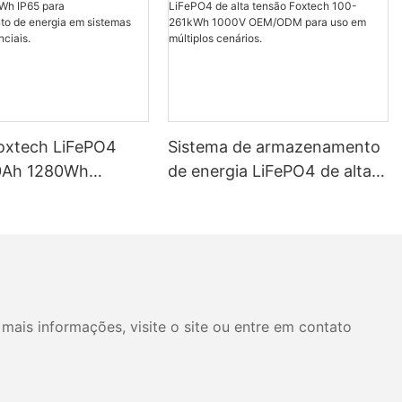
Foxtech LiFePO4
Sistema de armazenamento
0Ah 1280Wh
de energia LiFePO4 de alta
P65 para
tensão Foxtech 100-261kWh
mento de energia
1000V OEM/ODM para uso
mas solares
em múltiplos cenários.
ais.
mais informações, visite o site ou entre em contato