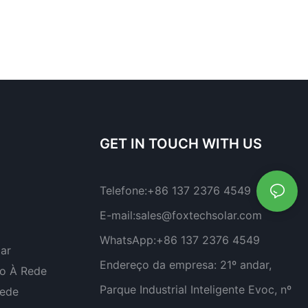
GET IN TOUCH WITH US
Telefone:
+86 137 2376 4549
E-mail:
sales@foxtechsolar.com
WhatsApp:
+86 137 2376 4549
lar
Endereço da empresa:
21º andar,
do À Rede
Parque Industrial Inteligente Evoc, nº
Rede