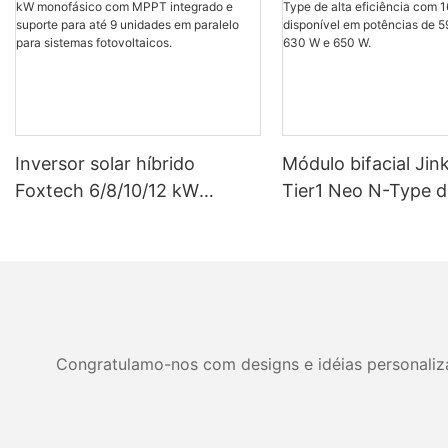
Inversor solar híbrido
Módulo bifacial Jin
Foxtech 6/8/10/12 kW
Tier1 Neo N-Type d
monofásico com MPPT
eficiência com 16 c
integrado e suporte para até
disponível em potê
9 unidades em paralelo para
590 W, 620 W, 630
sistemas fotovoltaicos.
W.
Congratulamo-nos com designs e idéias personalizad