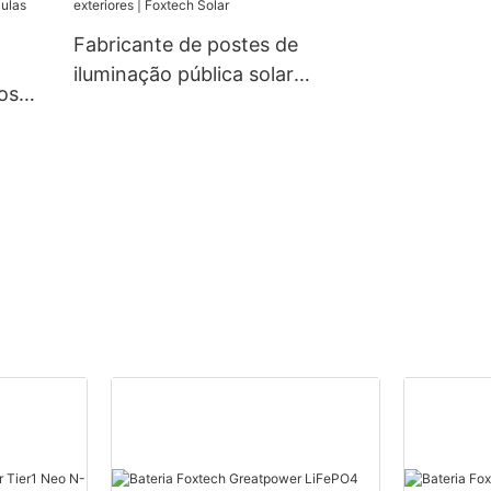
s da
W, com preços acessíveis.
e
Fabricante de postes de
iluminação pública solar
os
LED personalizados para
0 mm,
exteriores | Foxtech Solar
132