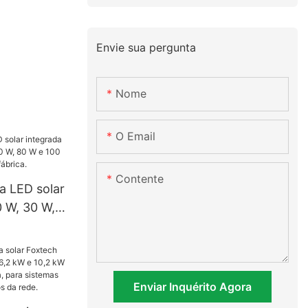
Envie sua pergunta
Nome
O Email
Contente
a LED solar
0 W, 30 W,
 W e 100 W
to da
Enviar Inquérito Agora