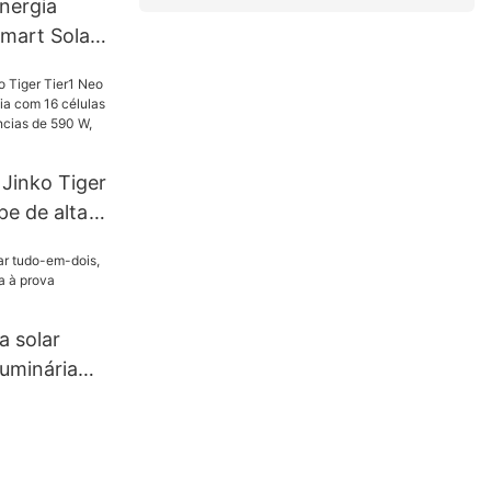
nergia
Smart Solar
kW e 10,2
enoidal
emas de
solados da
 Jinko Tiger
pe de alta
16 células
 em
90 W, 620
 W.
a solar
luminária
 à prova