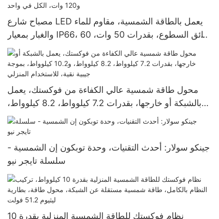
مصباح شارع LED يعمل بالطاقة الشمسية، مقاوم للماء
والغبار بمعيار IP66، فائق السطوع، بقدرات 50 وات، 60
وات، 80 وات، 100 وات، و120 وات، الكل في واحد
محول طاقة شمسية عالي الكفاءة من فوكستك، يعمل
بالشبكة أو خارجها، بقدرات 7.2 كيلوواط، 8.2 كيلوواط،
و10.2 كيلوواط، بموجة جيبية نقية، للاستخدام المنزلي
جينكو سولار: أحدث التقنيات، وحدة توبكون إن الشمسية -
سلسلة تايجر نيو
نظام فوكستك للطاقة الشمسية المنزلية بقدرة 10