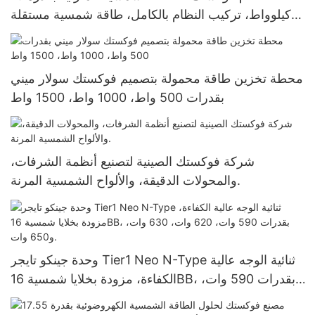
كيلوواط، تركيب النظام بالكامل، طاقة شمسية مستقلة
عن الشبكة، محول طاقة، بطارية ليثيوم 51.2 فولت
محطة تخزين طاقة محمولة بتصميم فوكستك سولار ميني
بقدرات 500 واط، 1000 واط، 1500 واط
شركة فوكستك الصينية لتصنيع أنظمة الشرفات،
والمحولات الدقيقة، والألواح الشمسية المرنة.
وحدة جينكو تايجر Tier1 Neo N-Type ثنائية الوجه عالية
الكفاءة، مزودة بخلايا شمسية 16BB، بقدرات 590 وات،
620 وات، 630 وات، و650 وات.