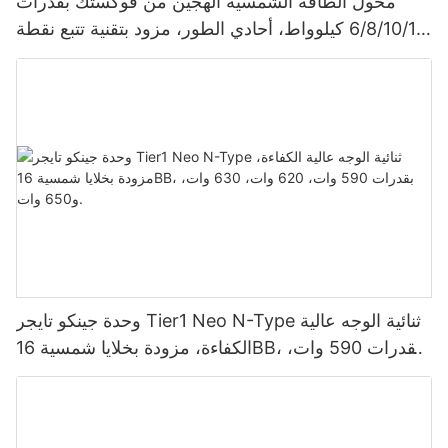
محول الطاقة الشمسية الهجين من فوكستك بقدرات
6/8/10/12 كيلوواط، أحادي الطور، مزود بتقنية تتبع نقطة
الطاقة القصوى (MPPT)، يدعم توصيل 9 وحدات بالتوازي
لأنظمة الطاقة الشمسية الكهروضوئية.
وحدة جينكو تايجر Tier1 Neo N-Type ثنائية الوجه عالية
الكفاءة، مزودة بخلايا شمسية 16BB، بقدرات 590 وات،
620 وات، 630 وات، و650 وات.