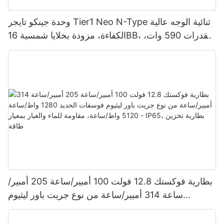
وحدة جينكو تايجر Tier1 Neo N-Type ثنائية الوجه عالية
الكفاءة، مزودة بخلايا شمسية 16BB، بقدرات 590 وات،
620 وات، 630 وات، و650 وات.
بطارية فوكستك 12.8 فولت 100 أمبير/ساعة 205 أمبير/
ساعة 314 أمبير/ساعة من نوع جريت باور ليثيوم
فوسفات الحديد 1280 واط/ساعة - 5120 واط/ساعة،
مقاومة للماء والغبار بمعيار IP65، بطارية تخزين طاقة