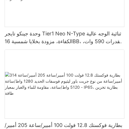
وحدة جينكو تايجر Tier1 Neo N-Type ثنائية الوجه عالية
الكفاءة، مزودة بخلايا شمسية 16BB، بقدرات 590 وات،
620 وات، 630 وات، و650 وات.
بطارية فوكستك 12.8 فولت 100 أمبير/ساعة 205 أمبير/