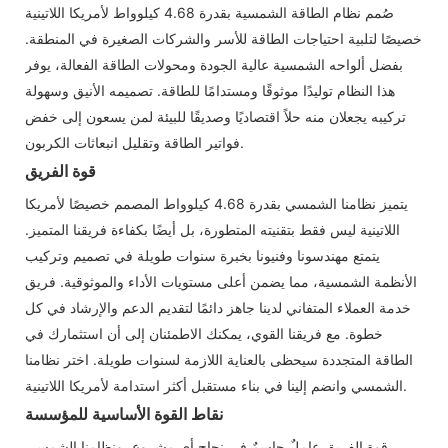
صُمم نظام الطاقة الشمسية بقدرة 4.68 كيلوواط لأمريكا اللاتينية
خصيصًا لتلبية احتياجات الطاقة للأسر والشركات الصغيرة في المنطقة.
بفضل ألواحه الشمسية عالية الجودة ومحولات الطاقة الفعالة، يوفر
هذا النظام توليدًا موثوقًا ومستدامًا للطاقة. تصميمه الأنيق وسهولة
تركيبه يجعلان منه حلاً اقتصاديًا وصديقًا للبيئة لمن يسعون إلى خفض
فواتير الطاقة وتقليل انبعاثات الكربون.
قوة الفريق
يتميز نظامنا الشمسي بقدرة 4.68 كيلوواط المصمم خصيصًا لأمريكا
اللاتينية ليس فقط بتقنيته المتطورة، بل أيضًا بكفاءة فريقنا المتميز.
يتمتع مهندسونا وفنيونا بخبرة سنوات طويلة في تصميم وتركيب
الأنظمة الشمسية، مما يضمن أعلى مستويات الأداء والموثوقية. فريق
خدمة العملاء المتفاني لدينا جاهز دائمًا لتقديم الدعم والإرشاد في كل
خطوة. مع فريقنا القوي، يمكنك الاطمئنان إلى أن استثمارك في
الطاقة المتجددة سيحظى بالعناية اللازمة لسنوات طويلة. اختر نظامنا
الشمسي وانضم إلينا في بناء مستقبل أكثر استدامة لأمريكا اللاتينية.
نقاط القوة الأساسية للمؤسسة
قوة الفريق عاملٌ حاسمٌ في نجاح أي مشروع، ونظامنا الشمسي