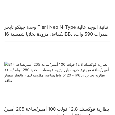
وحدة جينكو تايجر Tier1 Neo N-Type ثنائية الوجه عالية
الكفاءة، مزودة بخلايا شمسية 16BB، بقدرات 590 وات،
620 وات، 630 وات، و650 وات.
بطارية فوكستك 12.8 فولت 100 أمبير/ساعة 205 أمبير/