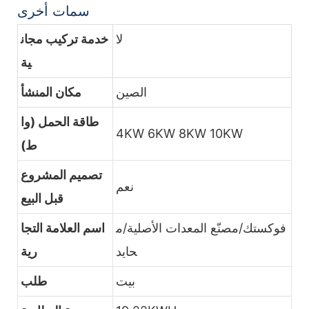
سمات أخرى
لا
خدمة تركيب مجان
ية
الصين
مكان المنشأ
طاقة الحمل (وا
4KW 6KW 8KW 10KW
ط)
تصميم المشروع
نعم
قبل البيع
فوكستك/مصنّع المعدات الأصلية/م
اسم العلامة التجا
حايد
رية
بيت
طلب