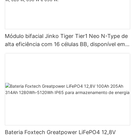
Módulo bifacial Jinko Tiger Tier1 Neo N-Type de
alta eficiência com 16 células BB, disponível em
potências de 590 W, 620 W, 630 W e 650 W.
Bateria Foxtech Greatpower LiFePO4 12,8V