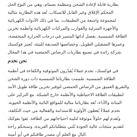
بطارية قابلة لإعادة الشحن ومنظمة بصمام، وهي من النوع الجل
المحكم الإغلاق وغير القابل للانسكاب. تُعد هذه البطارية مثالية
لمجموعة واسعة من التطبيقات، بما في ذلك الأدوات الكهربائية
والأجهزة المنزلية والقوارب والمركبات الكهربائية وأنظمة تخزين
الطاقة الشمسية. بفضل أدائها المتميز في درجات الحرارة المنخفضة،
وعمرها التشغيلي الطويل، وخصائصها الصديقة للبيئة، تُعتبر فوكستك
شركة رائدة في تصنيع بطاريات الرصاص الحمضية في هذا المجال.
نحن نخدم
في فوكستك، نخدم عملاءً يُقدّرون الموثوقية والكفاءة في أنظمة
الطاقة الشمسية. صُممت بطارياتنا الشمسية ذات دورة الشحن
والتفريغ العميق من الرصاص الحمضي لتوفير تخزين طاقة طويل الأمد
لتطبيقات الطاقة الاحتياطية والأنظمة خارج الشبكة. مع التركيز على
المتانة والأداء، تُعد بطارياتنا مثالية للمواقع النائية والأنظمة الحيوية.
نخدم عملاءً يُعطون الأولوية للاستدامة والفعالية من حيث التكلفة،
ونُقدم لهم حلولاً موثوقة لتلبية احتياجاتهم من الطاقة. ثقوا بفوكتك
لتقديم منتجات عالية الجودة تُلبي متطلباتكم الفريدة، وتمنحكم راحة
البال مع العلم أن مصدر طاقتكم في أيدٍ أمينة.