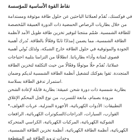
نقاط القوة الأساسية للمؤسسة
في فوكستك، نُقدّم لعملائنا الباحثين عن حلول طاقة موثوقة ومستدامة
من خلال بطاريات الرصاص الحمضية ذات الدورة العميقة المُخصصة
للطاقة الشمسية. صُمّم منتجنا لتوفير تخزين طاقة طويل الأمد لأنظمة
الطاقة الشمسية، مما يضمن إمدادًا ثابتًا وفعّالًا بالطاقة. نُدرك أهمية
الجودة والموثوقية في حلول الطاقة خارج الشبكة، ولذلك نُولي أهمية
قصوى لمتانة وأداء بطارياتنا. انطلاقًا من التزامنا بتلبية احتياجات
عملائنا، نُقدّم حلًا موثوقًا وفعّالًا من حيث التكلفة لتخزين الطاقة
المتجددة. ثقوا بفوكتك لتشغيل أنظمة الطاقة الشمسية لديكم وضمان
استمرار تدفق الطاقة بسلاسة.
بطارية شمسية ذات دورة شحن عميقة: بطارية قابلة لإعادة الشحن
مزودة بصمام، مانعة للتسرب، من نوع الجل المحكم الإغلاق
*التطبيقات: الأدوات الكهربائية، الأجهزة المنزلية، عربات الغولف،
القوارب، السيارات، الدراجات/السكوترات الكهربائية، الرافعات
الشوكية الكهربائية، المركبات الكهربائية، الكراسي المتحركة
الكهربائية، أنظمة الطاقة الكهربائية، أنظمة تخزين الطاقة الشمسية،
وحدات تزويد الطاقة غير المنقطعة