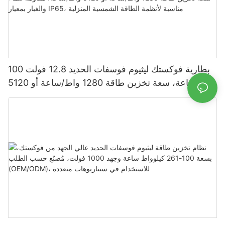
بطارية فوكستك ليثيوم فوسفات الحديد 12.8 فولت 100
أمبير/ساعة، سعة تخزين طاقة 1280 واط/ساعة أو 5120
واط/ساعة، مقاومة للماء والغبار بمعيار IP65، مناسبة
لأنظمة الطاقة الشمسية المنزلية