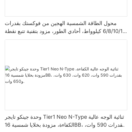
محول الطاقة الشمسية الهجين من فوكستك بقدرات
6/8/10/12 كيلوواط، أحادي الطور، مزود بتقنية تتبع نقطة
الطاقة القصوى (MPPT)، يدعم توصيل 9 وحدات بالتوازي
لأنظمة الطاقة الشمسية الكهروضوئية.
وحدة جينكو تايجر Tier1 Neo N-Type ثنائية الوجه عالية
الكفاءة، مزودة بخلايا شمسية 16BB، بقدرات 590 وات،