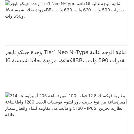
وحدة جينكو تايجر Tier1 Neo N-Type ثنائية الوجه عالية
الكفاءة، مزودة بخلايا شمسية 16BB، بقدرات 590 وات،
620 وات، 630 وات، و650 وات.