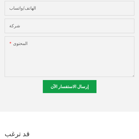
الهاتف/واتساب
شركة
المحتوى
إرسال الاستفسار الآن
قد ترغب