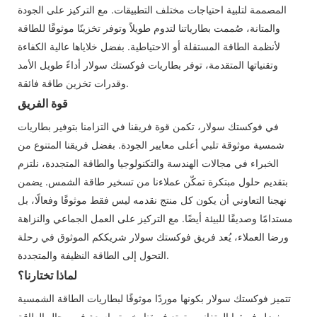
المصممة لتلبية احتياجات مختلف التطبيقات. مع التركيز على الجودة
والمتانة، صُممت بطارياتنا لتدوم طويلاً وتوفر تخزينًا موثوقًا للطاقة
لأنظمة الطاقة المستقلة أو الاحتياطية. بفضل خلاياها عالية الكفاءة
وتقنياتها المتقدمة، توفر بطاريات فوكستك سولار أداءً طويل الأمد
وقدرات تخزين طاقة فائقة.
قوة الفريق
في فوكستك سولار، تكمن قوة فريقنا في التزامنا بتوفير بطاريات
شمسية موثوقة تلبي أعلى معايير الجودة. بفضل فريقنا المتنوع من
الخبراء في مجالات الهندسة والتكنولوجيا والطاقة المتجددة، نلتزم
بتقديم حلول مبتكرة تمكّن عملاءنا من تسخير طاقة الشمس. يضمن
نهجنا التعاوني أن يكون كل منتج نقدمه ليس فقط موثوقًا وفعالًا، بل
مستدامًا وصديقًا للبيئة أيضًا. مع التركيز على العمل الجماعي والنزاهة
ورضا العملاء، يُعد فريق فوكستك سولار شريككم الموثوق في رحلة
التحول إلى الطاقة النظيفة والمتجددة.
لماذا تختارنا؟
تتميز فوكستك سولار بكونها موردًا موثوقًا لبطاريات الطاقة الشمسية
بفضل فريقها المتفاني. يتمتع فريقنا بخبرة واسعة في مجال الطاقة