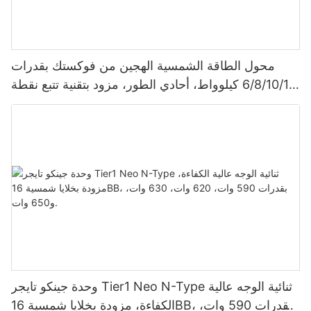
محول الطاقة الشمسية الهجين من فوكستك بقدرات
6/8/10/12 كيلوواط، أحادي الطور، مزود بتقنية تتبع نقطة
الطاقة القصوى (MPPT)، يدعم توصيل 9 وحدات بالتوازي
لأنظمة الطاقة الشمسية الكهروضوئية.
وحدة جينكو تايجر Tier1 Neo N-Type ثنائية الوجه عالية
الكفاءة، مزودة بخلايا شمسية 16BB، بقدرات 590 وات،