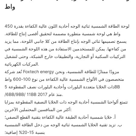
واط
لوحة الطاقة الشمسية ثنائية الوجه أحادية اللون عالية الكفاءة بقدرة 450
واط هي لوحة شمسية متطورة مصممة لتحقيق أقصى إنتاج للطاقة.
يسمح تصميمها ثنائي الوجه بإنتاج الطاقة من كلا جانبي اللوحة، مما يزيد
من كفاءتها. يمكن للمستخدمين الاستفادة من هذه اللوحة الشمسية في
التركيبات السكنية أو التجارية، والتطبيقات خارج الشبكة، وحتى لتشغيل
المركبات الكهربائية.
تُعد شركة Foxtech energy مزودًا ممتازًا للطاقة الشمسية، ونحن
متخصصون في الألواح الشمسية عالية الكفاءة من نوع 100-600 واط
ذات الخلايا متعددة البلورات وأحادية البلورات نصف المقطوعة 5BB
/6BB/9BB/ 11BB منذ عام 2017.
تتمتع ألواحنا الشمسية أحادية الوجه ذات الخلايا النصفية المقطوعة بمزايا
أكثر من المنافسين المحتملين الآخرين:
أ. خلايا شمسية أحادية الطبقة عالية الكفاءة بتقنية القطع النصفي؛
ب. تزيد تقنية الخلايا الشمسية ثنائية الوجه من دخل الطاقة الشمسية
بنسبة 15-20% إضافية؛