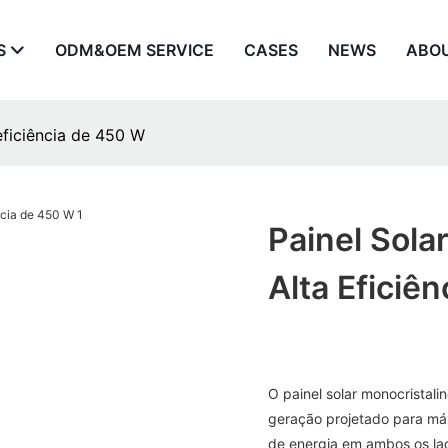
S
ODM&OEM SERVICE
CASES
NEWS
ABO
 eficiência de 450 W
Painel Sola
Alta Eficiê
O painel solar monocristalin
geração projetado para máx
de energia em ambos os lad