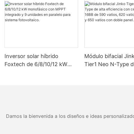
Inversor solar híbrido
Módulo bifacial Jin
Foxtech de 6/8/10/12 kW
Tier1 Neo N-Type d
monofásico con MPPT
eficiencia con célul
integrado y 9 unidades en
16BB de 590 vatios
paralelo para sistema
vatios, 630 vatios 
fotovoltaico.
vatios con doble pa
Damos la bienvenida a los diseños e ideas personalizado