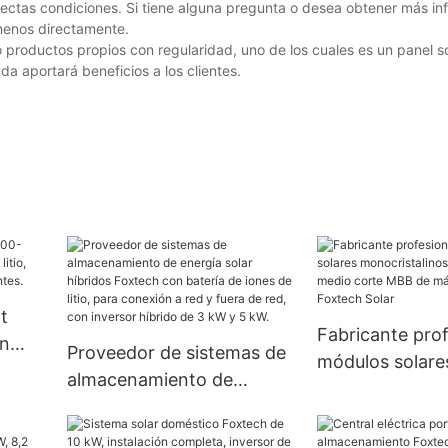
fectas condiciones. Si tiene alguna pregunta o desea obtener más in
ámenos directamente.
productos propios con regularidad, uno de los cuales es un panel so
da aportará beneficios a los clientes.
t
Fabricante prof
n
Proveedor de sistemas de
módulos solare
io,
almacenamiento de
monocristalino
ico,
energía solar híbridos
percoladores d
Foxtech con batería de
corte MBB de 