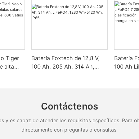
ko Tiger
Batería Foxtech de 12,8 V,
Batería F
e alta
100 Ah, 205 Ah, 314 Ah,
100 Ah L
as solares
LiFePO4, 1280 Wh-5120 Wh,
Wh/5120
, 620
IP65.
clasifica
y 650
almacena
nel.
en sistem
Contáctenos
doméstic
s y es capaz de atender los requisitos específicos. Para ob
directamente con preguntas o consultas.