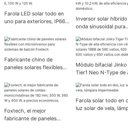
Farola LED solar todo en
Inversor solar híbrido
uno para exteriores, IP66,
onda sinusoidal pura
brillante, 50 W, 60 W, 80 E,
Foxtech de 7,2 kW, 8
100 W y 120 W.
y 10,2 kW, de alta
eficiencia para uso
doméstico.
Fabricante chino de
Módulo bifacial Jinko
paneles solares flexibles
Tier1 Neo N-Type de 
con microinversor para
eficiencia con células
sistemas de balcón
solares 16BB de 590
Foxtech
vatios, 620 vatios, 6
Farola solar todo en 
vatios y 650 vatios c
luz solar de vela, lám
Foxtech, el mejor
doble panel.
impermeable
fabricante de paneles
solares de celdas