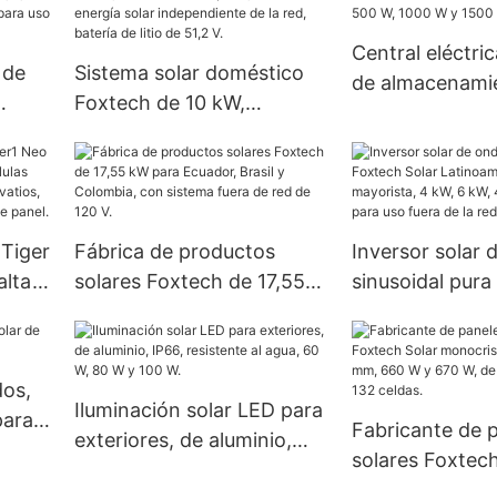
iones de litio, para
W | Foxtech So
conexión a red y fuera de
Central eléctric
 de
Sistema solar doméstico
red, con inversor híbrido
de almacenami
Foxtech de 10 kW,
de 3 kW y 5 kW.
Foxtech Solar 
,2 kW
instalación completa,
W, 1000 W y 1
inversor de energía solar
independiente de la red,
batería de litio de 51,2 V.
 Tiger
Fábrica de productos
Inversor solar 
alta
solares Foxtech de 17,55
sinusoidal pura
kW para Ecuador, Brasil y
Solar Latinoamé
Colombia, con sistema
precio mayorist
30
fuera de red de 120 V.
kW, 48 V, 120/2
dos,
on
uso fuera de la 
Iluminación solar LED para
para
Fabricante de 
exteriores, de aluminio,
solares Foxtech
IP66, resistente al agua, 60
monocristalino