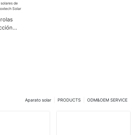
70 W, de
32 celdas.
rolas
cción
tech Solar
Aparato solar
PRODUCTS
ODM&OEM SERVICE