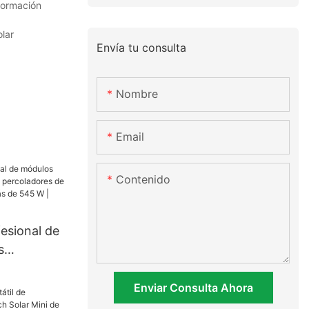
formación
lar
Envía tu consulta
Nombre
Email
Contenido
esional de
s
s
e medio
Enviar Consulta Ahora
más de 545