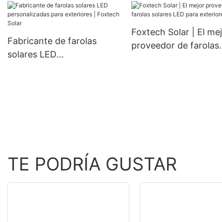
monocristalinas de 182
mm, 300 W, 360 W y 400
Foxtech Solar | El me
W, a precios económicos.
Fabricante de farolas
proveedor de farolas
solares LED
solares LED para
personalizadas para
exteriores
exteriores | Foxtech Solar
TE PODRÍA GUSTAR