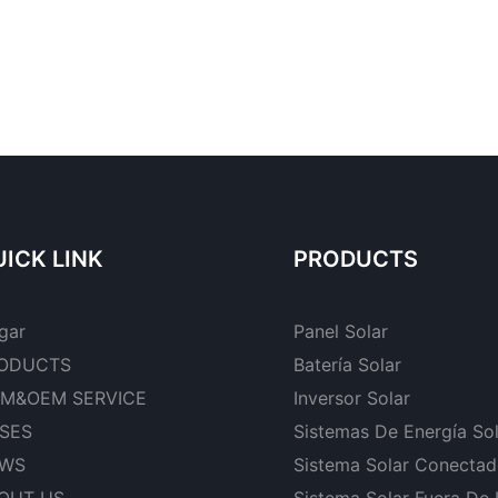
ICK LINK
PRODUCTS
gar
Panel Solar
ODUCTS
Batería Solar
M&OEM SERVICE
Inversor Solar
SES
Sistemas De Energía So
WS
Sistema Solar Conectad
OUT US
Sistema Solar Fuera De