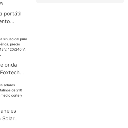
lar
a portátil
ento
Mini de 500
500 W
de onda
 Foxtech
rica,
a, 4 kW, 6
40 V, para
red.
paneles
 Solar
s de 210