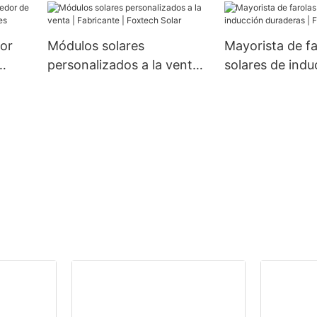
W, 80 W y 100 W.
mm, 660 W y 6
medio corte y 1
jor
Módulos solares
Mayorista de fa
personalizados a la venta |
solares de indu
Fabricante | Foxtech Solar
duraderas | Fox