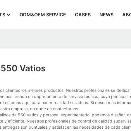
TS
ODM&OEM SERVICE
CASES
NEWS
AB
 550 Vatios
s clientes los mejores productos. Nuestros profesionales se dedican
hemos creado un departamento de servicio técnico, cuya principal r
mpre estamos aquí para hacer realidad sus ideas. Si desea más inform
nuestra empresa, no dude en contactarnos.
linos de 550 vatios y personal experimentado, podemos diseñar, des
e y eficiente. Nuestros profesionales de control de calidad supervi
s entregas son puntuales y satisfacen las necesidades de cada clien