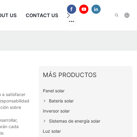
OUT US
CONTACT US
PREGUNTAS FRECUENTES
MÁS PRODUCTOS
Panel solar
 a satisfacer
Batería solar
esponsabilidad
ación sobre
Inversor solar
arrollar,
Sistemas de energía solar
sarán cada
Luz solar
te.