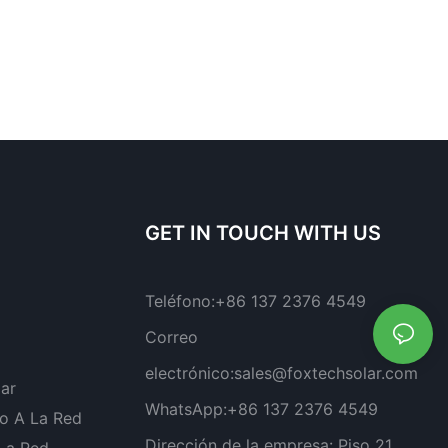
GET IN TOUCH WITH US
Teléfono:
+86 137 2376 4549
Correo
electrónico:
sales@foxtechsolar.com
lar
WhatsApp:
+86 137 2376 4549
o A La Red
Dirección de la empresa:
Piso 21,
 La Red