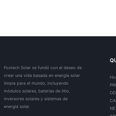
QU
Foxtech Solar se fundó con el deseo de
crear una vida basada en energía solar
Ho
limpia para el mundo, incluyendo
PR
módulos solares, baterías de litio,
OD
inversores solares y sistemas de
CA
energía solar.
NE
AB