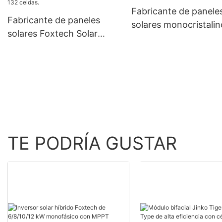
W, a precios económi
Fabricante de panele
Fabricante de paneles
solares monocristalin
solares Foxtech Solar
personalizados de 55
monocristalinos de 210
Foxtech Solar
mm, 660 W y 670 W, de
medio corte y 132 celdas.
TE PODRÍA GUSTAR