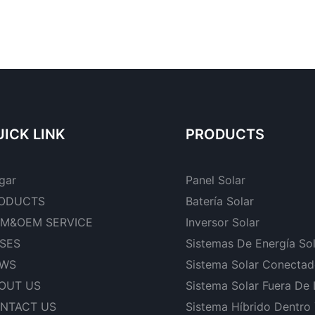
ICK LINK
PRODUCTS
gar
Panel Solar
ODUCTS
Batería Solar
M&OEM SERVICE
Inversor Solar
SES
Sistemas De Energía So
WS
Sistema Solar Conectad
OUT US
Sistema Solar Fuera De
NTACT US
Sistema Híbrido Dentro