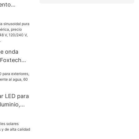
ento
Mini de 500
500 W
de onda
 Foxtech
rica,
a, 4 kW, 6
40 V, para
red.
ar LED para
luminio,
 al agua, 60
W.