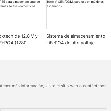
oxtech de 12,8 V y
Sistema de almacenamiento
iFePO4 (1280
LiFePO4 de alto voltaje
 Wh) con
Foxtech de 100-261 kWh y
ción IP65 para
1000 V, OEM/ODM, para uso
miento de energía
en múltiples escenarios
as solares
os.
tener más información, visite el sitio web o contáctenos