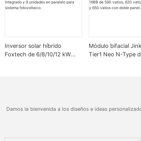
Inversor solar híbrido
Módulo bifacial Jin
Foxtech de 6/8/10/12 kW
Tier1 Neo N-Type d
monofásico con MPPT
eficiencia con célul
integrado y 9 unidades en
16BB de 590 vatios
paralelo para sistema
vatios, 630 vatios 
fotovoltaico.
vatios con doble pa
Damos la bienvenida a los diseños e ideas personalizado