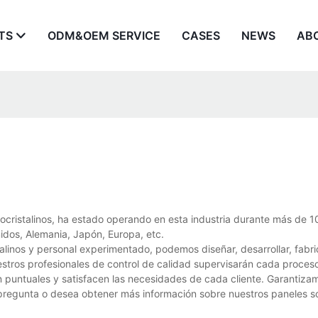
TS
ODM&OEM SERVICE
CASES
NEWS
AB
cristalinos, ha estado operando en esta industria durante más de 10
dos, Alemania, Japón, Europa, etc.
linos y personal experimentado, podemos diseñar, desarrollar, fabri
stros profesionales de control de calidad supervisarán cada proces
n puntuales y satisfacen las necesidades de cada cliente. Garantiza
a pregunta o desea obtener más información sobre nuestros paneles s