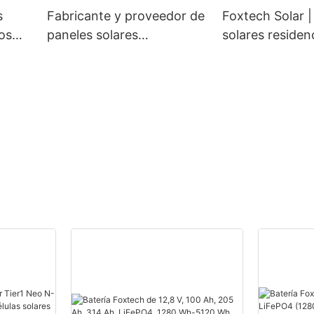
cos.
s
Fabricante y proveedor de
Foxtech Solar |
os
paneles solares
solares residen
0 W |
monocristalinos
duraderos y de 
personalizados de 400
al por mayor
vatios | Foxtech Solar