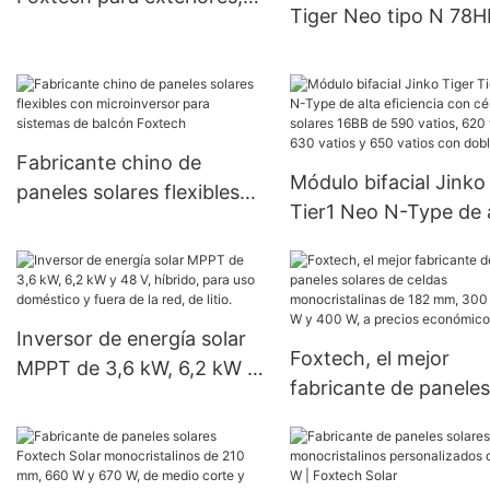
Tiger Neo tipo N 78H
60 W, 80 W y 100 W,
BDV, módulo bifacial 
LiFePO4
560-580 vatios con d
vidrio
Fabricante chino de
Módulo bifacial Jinko
paneles solares flexibles
Tier1 Neo N-Type de 
con microinversor para
eficiencia con células
sistemas de balcón
solares 16BB de 590
Foxtech
vatios, 620 vatios, 6
vatios y 650 vatios c
Inversor de energía solar
Foxtech, el mejor
doble panel.
MPPT de 3,6 kW, 6,2 kW y
fabricante de paneles
48 V, híbrido, para uso
solares de celdas
doméstico y fuera de la
monocristalinas de 1
red, de litio.
mm, 300 W, 360 W y