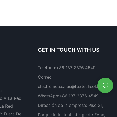
GET IN TOUCH WITH US
Teléfono:
+86 137 2376 4549
Correo
electrónico:
sales@foxtechsolar.com
lar
WhatsApp:
+86 137 2376 4549
o A La Red
Dirección de la empresa:
Piso 21,
 La Red
 Y Fuera De
Parque Industrial Inteligente Evoc,