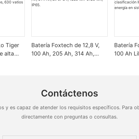
ko Tiger
Batería Foxtech de 12,8 V,
Batería F
e alta
100 Ah, 205 Ah, 314 Ah,
100 Ah L
as solares
LiFePO4, 1280 Wh-5120 Wh,
Wh/5120
, 620
IP65.
clasifica
y 650
almacena
nel.
en sistem
Contáctenos
doméstic
s y es capaz de atender los requisitos específicos. Para ob
directamente con preguntas o consultas.