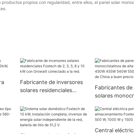
oductos propios con regularidad, entre ellos, el panel solar monocri
tes.
ra
Fabricante de inversores
Fabricantes de
solares residenciales
solares monocri
kW,
Foxtech de 2, 3, 5, 8 y 10
alta eficienci
ed.
kW con Growatt
455W 540W 55
conectado a la red.
mayor de China
precio
Central eléctric