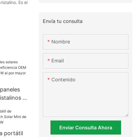
stalino. Es el
Envía tu consulta
Nombre
Email
Contenido
 paneles
stalinos de
a OEM 450W
0W al por
 a buen
Enviar Consulta Ahora
a portátil