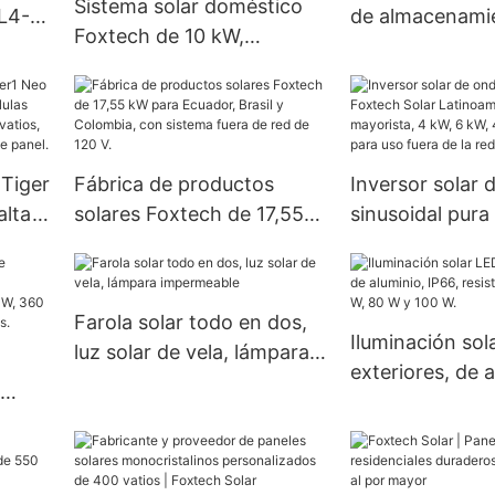
Sistema solar doméstico
L4-
de almacenami
Foxtech de 10 kW,
de
Foxtech Solar 
instalación completa,
oble
W, 1000 W y 1
inversor de energía solar
independiente de la red,
batería de litio de 51,2 V.
 Tiger
Fábrica de productos
Inversor solar 
alta
solares Foxtech de 17,55
sinusoidal pura
kW para Ecuador, Brasil y
Solar Latinoamé
Colombia, con sistema
precio mayorist
30
fuera de red de 120 V.
kW, 48 V, 120/2
Farola solar todo en dos,
on
uso fuera de la 
Iluminación sol
luz solar de vela, lámpara
exteriores, de a
impermeable
IP66, resistente
W, 80 W y 100 
82
 400