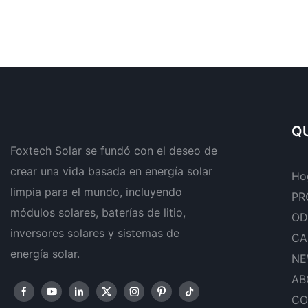
QU
Foxtech Solar se fundó con el deseo de
crear una vida basada en energía solar
Ho
limpia para el mundo, incluyendo
PR
módulos solares, baterías de litio,
OD
inversores solares y sistemas de
CA
energía solar.
NE
AB
CO