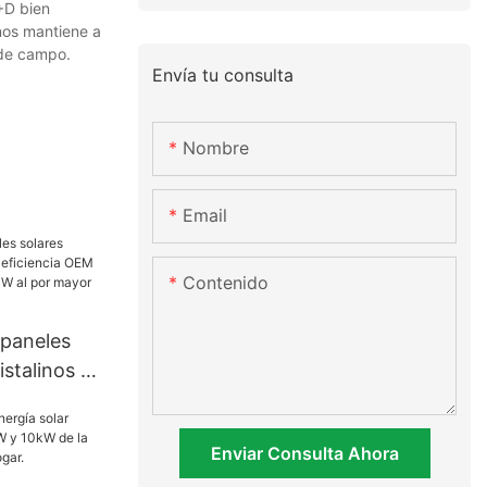
+D bien
nos mantiene a
 de campo.
Envía tu consulta
Nombre
Email
Contenido
 paneles
stalinos de
a OEM 450W
0W al por
Enviar Consulta Ahora
 a buen