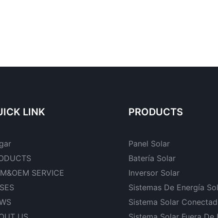
ICK LINK
PRODUCTS
gar
Panel Solar
ODUCTS
Batería Solar
M&OEM SERVICE
Inversor Solar
SES
Sistemas De Energía So
WS
Sistema Solar Conectad
OUT US
Sistema Solar Fuera De