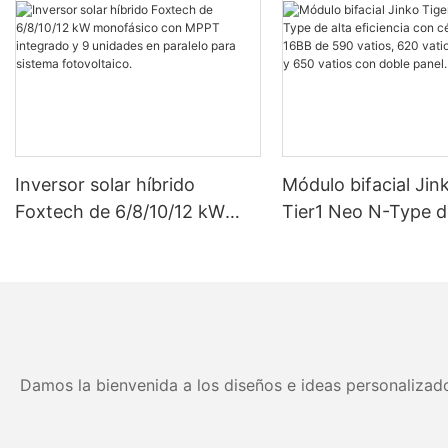
Inversor solar híbrido
Módulo bifacial Jin
Foxtech de 6/8/10/12 kW
Tier1 Neo N-Type d
monofásico con MPPT
eficiencia con célul
integrado y 9 unidades en
16BB de 590 vatios
paralelo para sistema
vatios, 630 vatios 
fotovoltaico.
vatios con doble pa
Damos la bienvenida a los diseños e ideas personalizado