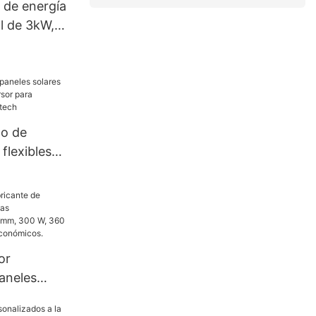
 de energía
al de 3kW,
la mejor
 hogar.
no de
flexibles
sor para
lcón
or
aneles
as
s de 182