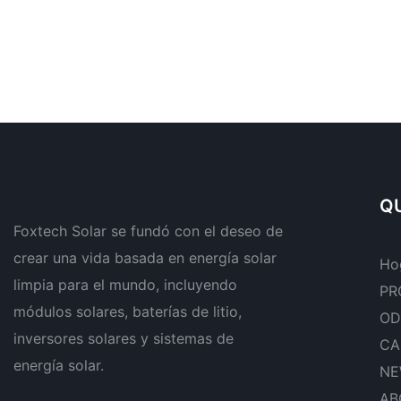
QU
Foxtech Solar se fundó con el deseo de
crear una vida basada en energía solar
Ho
limpia para el mundo, incluyendo
PR
módulos solares, baterías de litio,
OD
inversores solares y sistemas de
CA
energía solar.
NE
AB