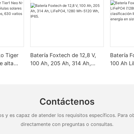
ko Tiger
Batería Foxtech de 12,8 V,
Batería F
e alta
100 Ah, 205 Ah, 314 Ah,
100 Ah L
as solares
LiFePO4, 1280 Wh-5120 Wh,
Wh/5120
, 620
IP65.
clasifica
y 650
almacena
nel.
en sistem
Contáctenos
doméstic
s y es capaz de atender los requisitos específicos. Para ob
directamente con preguntas o consultas.