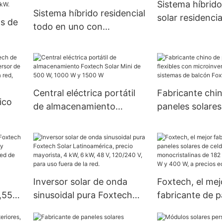
precio
Sistema híbrido
Sistema híbrido residencial
solar residenci
s de
todo en uno con
5kW y 10kW de 
almacenamiento solar de
calidad para el
baterías de litio y hierro
de
CATL de 3 kW, 5 kW y 10
kW. Acerca de Foxtech.
a de
Central eléctrica portátil
Fabricante chi
ico
ido
de almacenamiento
paneles solares 
Foxtech Solar Mini de 500
con microinver
W, 1000 W y 1500 W
sistemas de ba
olar
Foxtech
ed,
 V.
Inversor solar de onda
Foxtech, el mej
,55
sinusoidal pura Foxtech
fabricante de p
il y
Solar Latinoamérica,
solares de celd
a
precio mayorista, 4 kW, 6
monocristalina