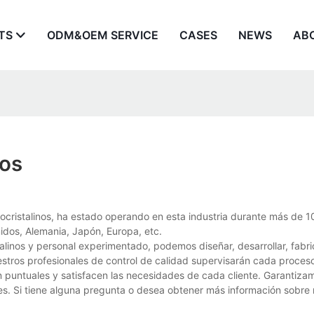
TS
ODM&OEM SERVICE
CASES
NEWS
AB
nos
cristalinos, ha estado operando en esta industria durante más de 10
dos, Alemania, Japón, Europa, etc.
linos y personal experimentado, podemos diseñar, desarrollar, fabri
stros profesionales de control de calidad supervisarán cada proces
n puntuales y satisfacen las necesidades de cada cliente. Garantiza
es. Si tiene alguna pregunta o desea obtener más información sobre