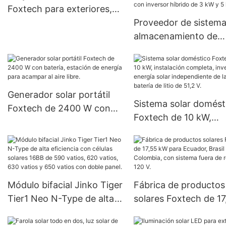
Foxtech para exteriores,
60 W, 80 W y 100 W,
Proveedor de sistema
LiFePO4
almacenamiento de
energía solar híbridos
Foxtech con batería 
iones de litio, para
conexión a red y fuer
Generador solar portátil
Sistema solar domést
red, con inversor híbr
Foxtech de 2400 W con
Foxtech de 10 kW,
de 3 kW y 5 kW.
batería, estación de
instalación completa,
energía para acampar al
inversor de energía s
aire libre.
independiente de la r
batería de litio de 51,2
Módulo bifacial Jinko Tiger
Fábrica de productos
Tier1 Neo N-Type de alta
solares Foxtech de 17
eficiencia con células
kW para Ecuador, Bras
solares 16BB de 590
Colombia, con sistem