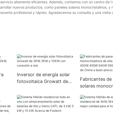
ervicio altamente eficientes. Además, contamos con un centro de I
arrollar nuevos productos, como paneles solares monocristalinos, y 
 posventa profesional y rápido. Agradecemos su consulta y una visita
ra
Inversor de energía solar
Fabricantes de
fotovoltaica Growatt de
solares monocri
kW,
3KW, 5KW y 10KW con
alta eficienci
ed.
conexión a red.
455W 540W 55
mayor de China