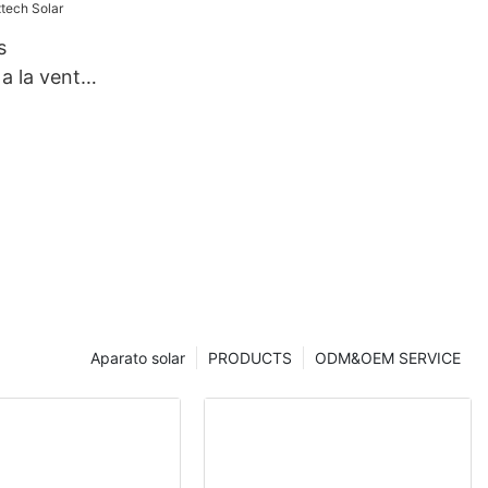
0 W y 400
s
conómicos.
a la venta |
xtech Solar
Aparato solar
PRODUCTS
ODM&OEM SERVICE