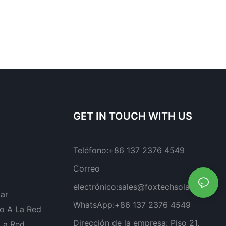
GET IN TOUCH WITH US
Teléfono:
+86 137 2376 4549
Correo
electrónico:
sales@foxtechsolar.com
lar
WhatsApp:
+86 137 2376 4549
o A La Red
Dirección de la empresa:
Piso 21,
 La Red