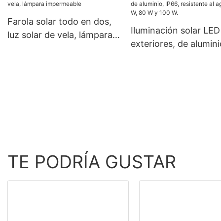
vatios, 620 vatios, 630
fuera de red de 120 V
Farola solar todo en dos,
vatios y 650 vatios con
Iluminación solar LED
luz solar de vela, lámpara
doble panel.
exteriores, de alumini
impermeable
IP66, resistente al ag
W, 80 W y 100 W.
TE PODRÍA GUSTAR