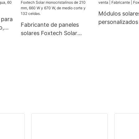
.
kW, 48 V, 120/240 V, para
mm, 300 W, 36
Módulos solare
uso fuera de la red.
W, a precios e
 para
personalizados 
Fabricante de paneles
o,
Fabricante | Fo
solares Foxtech Solar
ua, 60
monocristalinos de 210
mm, 660 W y 670 W, de
medio corte y 132 celdas.