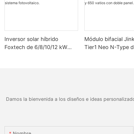
Inversor solar híbrido
Módulo bifacial Jin
Foxtech de 6/8/10/12 kW
Tier1 Neo N-Type d
monofásico con MPPT
eficiencia con célul
integrado y 9 unidades en
16BB de 590 vatios
paralelo para sistema
vatios, 630 vatios 
fotovoltaico.
vatios con doble pa
Damos la bienvenida a los diseños e ideas personalizado
Nombre