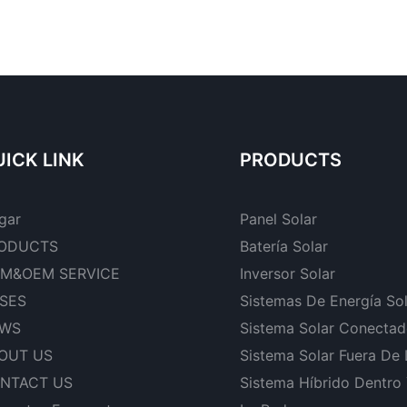
ICK LINK
PRODUCTS
gar
Panel Solar
ODUCTS
Batería Solar
M&OEM SERVICE
Inversor Solar
SES
Sistemas De Energía So
WS
Sistema Solar Conectad
OUT US
Sistema Solar Fuera De
NTACT US
Sistema Híbrido Dentro