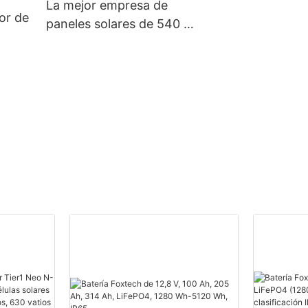
La mejor empresa de
or de
paneles solares de 540 W |
Foxtech Solar
00
r