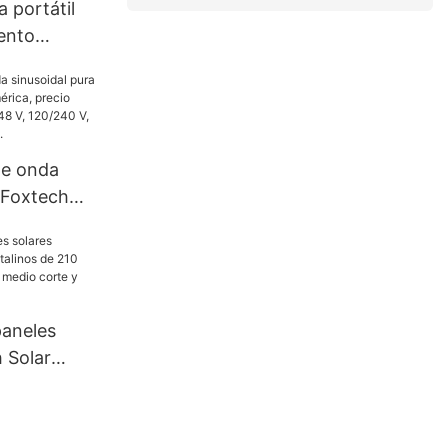
a portátil
ento
Mini de 500
500 W
de onda
 Foxtech
rica,
a, 4 kW, 6
40 V, para
red.
paneles
 Solar
s de 210
70 W, de
32 celdas.