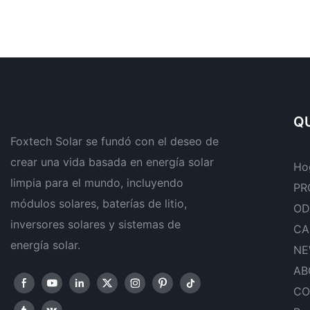
QU
Foxtech Solar se fundó con el deseo de
crear una vida basada en energía solar
Ho
limpia para el mundo, incluyendo
PR
módulos solares, baterías de litio,
OD
inversores solares y sistemas de
CA
energía solar.
NE
AB
CO