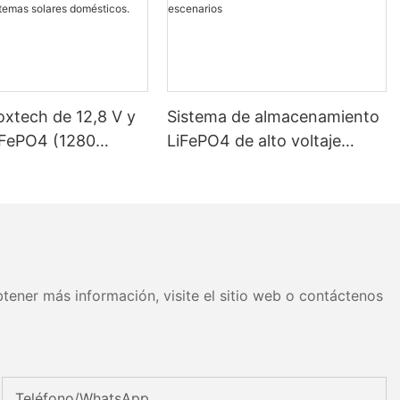
oxtech de 12,8 V y
Sistema de almacenamiento
iFePO4 (1280
LiFePO4 de alto voltaje
 Wh) con
Foxtech de 100-261 kWh y
ción IP65 para
1000 V, OEM/ODM, para uso
miento de energía
en múltiples escenarios
as solares
os.
tener más información, visite el sitio web o contáctenos
Teléfono/WhatsApp