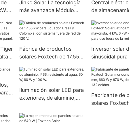
 de
Jinko Solar La tecnología
Central eléctric
kW,
más avanzada Módulo
de almacenami
o
solar Topcon N: Serie
Foxtech Solar 
Tiger Neo
W, 1000 W y 1
 Tiger
Fábrica de productos
Inversor solar 
alta
solares Foxtech de 17,55
sinusoidal pura
kW para Ecuador, Brasil y
Solar Latinoamé
Colombia, con sistema
precio mayorist
30
fuera de red de 120 V.
kW, 48 V, 120/2
dos,
on
uso fuera de la 
Iluminación solar LED para
para
Fabricante de 
exteriores, de aluminio,
solares Foxtech
IP66, resistente al agua, 60
monocristalino
W, 80 W y 100 W.
mm, 660 W y 6
medio corte y 1