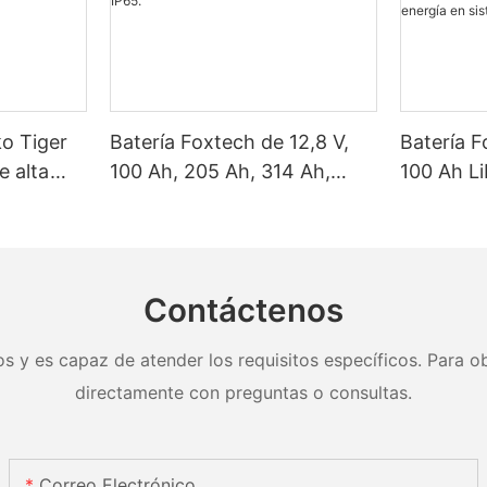
ko Tiger
Batería Foxtech de 12,8 V,
Batería F
e alta
100 Ah, 205 Ah, 314 Ah,
100 Ah L
as solares
LiFePO4, 1280 Wh-5120 Wh,
Wh/5120
, 620
IP65.
clasifica
y 650
almacena
nel.
en sistem
Contáctenos
doméstic
s y es capaz de atender los requisitos específicos. Para ob
directamente con preguntas o consultas.
Correo Electrónico