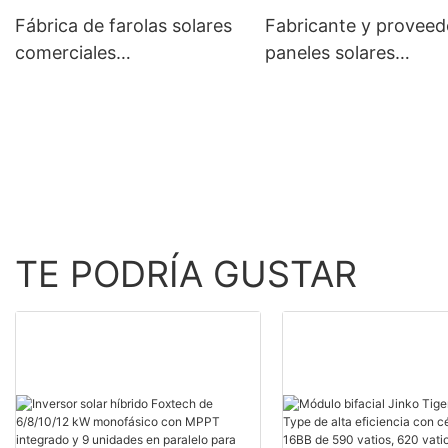
W, a precios económicos.
Fábrica de farolas solares
Fabricante y proveed
comerciales
paneles solares
personalizadas | Foxtech
monocristalinos
Solar
personalizados de 4
vatios | Foxtech Sola
TE PODRÍA GUSTAR