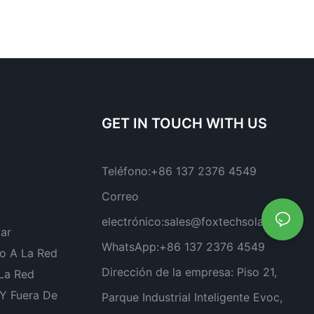
GET IN TOUCH WITH US
Teléfono:
+86 137 2376 4549
Correo
electrónico:
sales@foxtechsolar.com
lar
WhatsApp:
+86 137 2376 4549
o A La Red
Dirección de la empresa:
Piso 21,
 La Red
 Y Fuera De
Parque Industrial Inteligente Evoc,