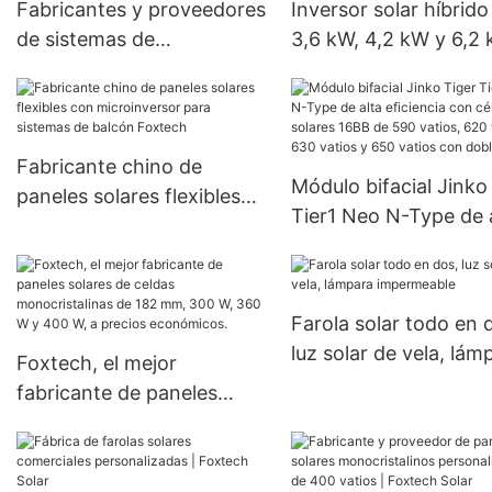
precio
Fabricantes y proveedores
Inversor solar híbrido
de sistemas de
3,6 kW, 4,2 kW y 6,2 
almacenamiento de
150 A, MPPT, para us
energía solar | Foxtech
fuera de la red.
Solar
Fabricante chino de
Módulo bifacial Jinko
paneles solares flexibles
Tier1 Neo N-Type de 
con microinversor para
eficiencia con células
sistemas de balcón
solares 16BB de 590
Foxtech
vatios, 620 vatios, 6
Farola solar todo en 
vatios y 650 vatios c
luz solar de vela, lám
Foxtech, el mejor
doble panel.
impermeable
fabricante de paneles
solares de celdas
monocristalinas de 182
mm, 300 W, 360 W y 400