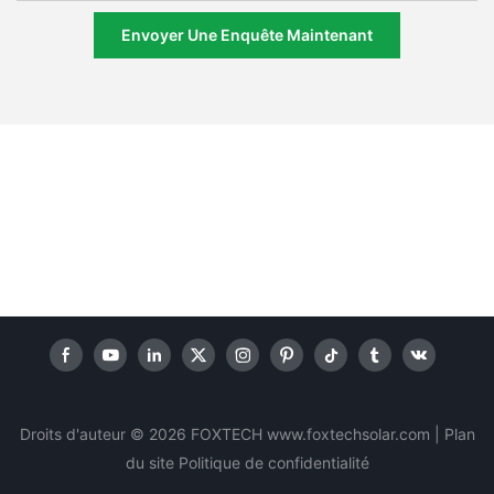
Envoyer Une Enquête Maintenant
Droits d'auteur © 2026 FOXTECH www.foxtechsolar.com
|
Plan
du site
Politique
de confidentialité