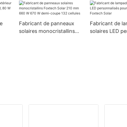
kW 6 kW 48 V 120/240 V,
W à prix avant
120 V
prix de gros pour les
systèmes hors réseau
re
Fabricant de panneaux
Fabricant de l
solaires monocristallins
solaires LED pe
66,
Foxtech Solar 210 mm 660
pour l'extérieur
W 670 W demi-coupe 132
Solar
cellules