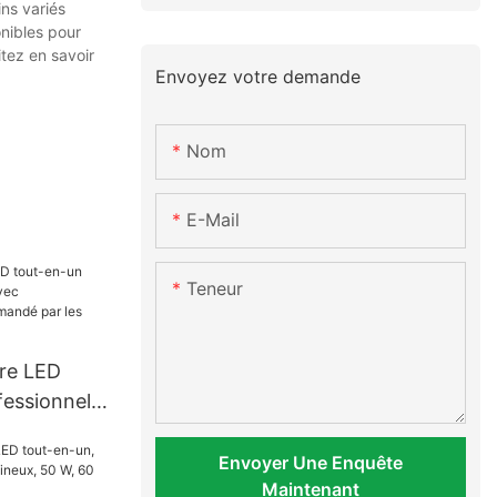
ns variés
onibles pour
tez en savoir
Envoyez votre demande
Nom
E-Mail
Teneur
ire LED
fessionnel
 très
Envoyer Une Enquête
Maintenant
s