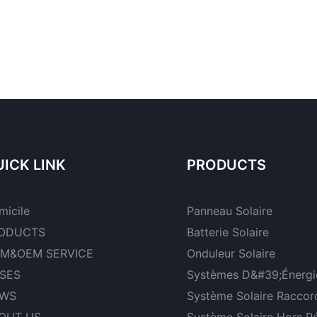
ICK LINK
PRODUCTS
micile
Panneau Solaire
ODUCTS
Batterie Solaire
M&OEM SERVICE
Onduleur Solaire
SES
Systèmes D&#39;énergie
WS
Système Solaire Raccor
OUT US
Système Solaire Hors R