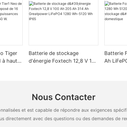
ko Tiger
Batterie de stockage
Batterie 
 à haut
d'énergie Foxtech 12,8 V 100
Ah LiFeP
é de 16
Ah 205 Ah 314 Ah
Wh IP65 
, pour des
Greatpower LiFePO4 1280
stockage 
W, 620 W,
Wh-5120 Wh IP65
domestiq
Nous Contacter
nalisées et est capable de répondre aux exigences spécifiq
us directement avec des questions ou des demandes de re