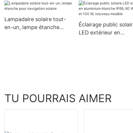
Brésil et la Colombie :
16 cellules solaires BB,
système hors réseau 
pour des puissances de
Lampadaire solaire tout-
590 W, 620 W, 630 W et
Éclairage public solai
en-un, lampe étanche
650 W.
LED extérieur en
pour navigation solaire
aluminium étanche IP
60 W, 80 W et 100 W,
nouveau modèle
TU POURRAIS AIMER