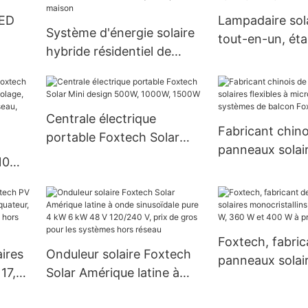
Foxtech Solar
fabricants
LED
Lampadaire sol
Système d'énergie solaire
tout-en-un, ét
hybride résidentiel de
 100
ultra-lumineux,
stockage de 3 kW, 5 kW
W, 80 E, 100 W
ou 10 kW de haute qualité
pour la maison
Centrale électrique
Fabricant chino
portable Foxtech Solar
panneaux solair
Mini design 500W, 1000W,
10
à micro-ondule
1500W
ète,
systèmes de ba
aire,
Foxtech
,2 V
Foxtech, fabric
aires
Onduleur solaire Foxtech
panneaux solai
 17,55
Solar Amérique latine à
monocristallins
onde sinusoïdale pure 4
mm, 300 W, 36