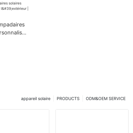
ageux
ampadaires
rsonnalisés
 | Foxtech
appareil solaire
PRODUCTS
ODM&OEM SERVICE