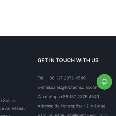
GET IN TOUCH WITH US
Tél. :
+86 137 2376 4549
E-mail:
sales@foxtechsolar.com
WhatsApp :
+86 137 2376 4549
 Solaire
Adresse de l'entreprise :
21e étage,
dé Au Réseau
Parc industriel intelligent Evoc, n° 11,
éseau