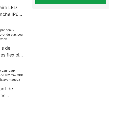
aire LED
anche IP66,
 50 W, 60
, 120 W
is de
es flexibles
urs pour
lcon
ant de
res
 de 182
0 W et 400