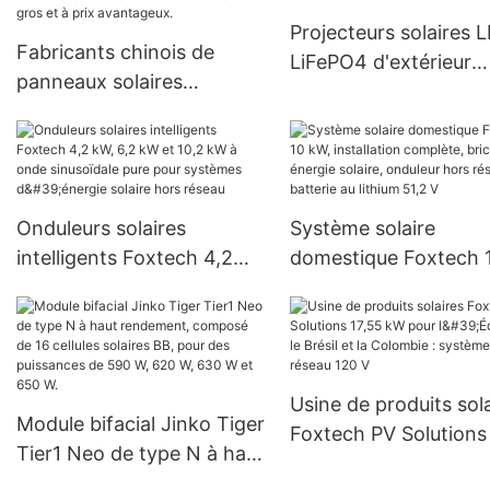
raccordé au réseau
Projecteurs solaires 
Fabricants chinois de
LiFePO4 d'extérieur
panneaux solaires
Foxtech (60 W, 80 W,
monocristallins haute
W)
efficacité de 450 W, 455
W, 540 W et 550 W, en
gros et à prix avantageux.
Onduleurs solaires
Système solaire
intelligents Foxtech 4,2
domestique Foxtech 
kW, 6,2 kW et 10,2 kW à
kW, installation compl
onde sinusoïdale pure pour
bricolage, énergie sol
systèmes d'énergie solaire
onduleur hors réseau,
hors réseau
batterie au lithium 51
Usine de produits sol
Module bifacial Jinko Tiger
Foxtech PV Solutions
Tier1 Neo de type N à haut
kW pour l'Équateur, le
rendement, composé de