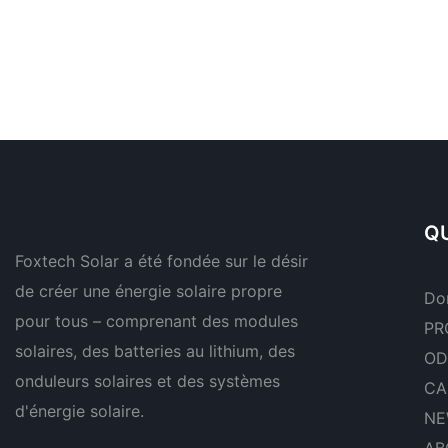
QU
Foxtech Solar a été fondée sur le désir
de créer une énergie solaire propre
Do
pour tous – comprenant des modules
PR
solaires, des batteries au lithium, des
OD
onduleurs solaires et des systèmes
CA
d'énergie solaire.
NE
AB