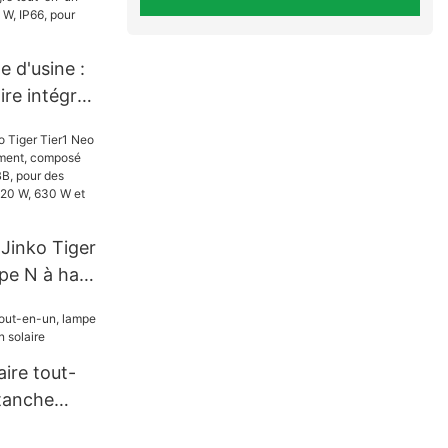
0 W, en
avantageux.
 d'usine :
ire intégré
W, 50 W,
P66, pour
 Jinko Tiger
pe N à haut
mposé de
ires BB,
ances de
ire tout-
630 W et
tanche
 solaire