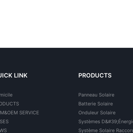
ICK LINK
PRODUCTS
micile
Panneau Solaire
ODUCTS
Batterie Solaire
M&OEM SERVICE
Onduleur Solaire
SES
Systèmes D&#39;énergie
WS
Système Solaire Raccor