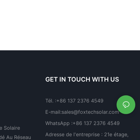
GET IN TOUCH WITH US
Tél. :
+86 137 2376 4549
E-mail:
sales@foxtechsolar.com
WhatsApp :
+86 137 2376 4549
 Solaire
Adresse de l'entreprise :
21e étage,
dé Au Réseau