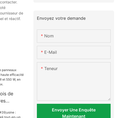
 contacter.
doté
ournisseur de
Envoyez votre demande
l et réactif.
Nom
E-Mail
Teneur
ois de
res
 haute
Envoyer Une Enquête
50 W, 455
Maintenant