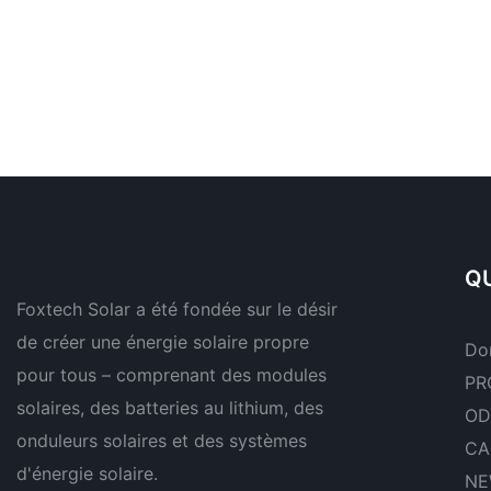
QU
Foxtech Solar a été fondée sur le désir
de créer une énergie solaire propre
Do
pour tous – comprenant des modules
PR
solaires, des batteries au lithium, des
OD
onduleurs solaires et des systèmes
CA
d'énergie solaire.
NE