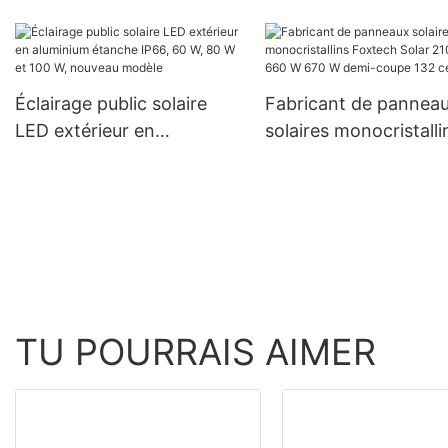
kW pour l'Équateur, le
onde sinusoïdale pur
Brésil et la Colombie :
kW 6 kW 48 V 120/24
système hors réseau 120 V
prix de gros pour les
systèmes hors résea
Éclairage public solaire
Fabricant de pannea
LED extérieur en
solaires monocristalli
aluminium étanche IP66,
Foxtech Solar 210 m
60 W, 80 W et 100 W,
W 670 W demi-coupe
nouveau modèle
cellules
TU POURRAIS AIMER