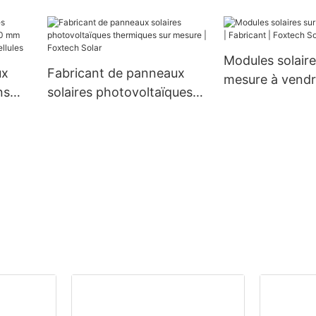
e 4
mm, 300 W, 360 W et 400
0 V,
W à prix avantageux
Modules solaire
u
ux
Fabricant de panneaux
mesure à vendr
ns
solaires photovoltaïques
Fabricant | Fox
m 660
thermiques sur mesure |
 132
Foxtech Solar