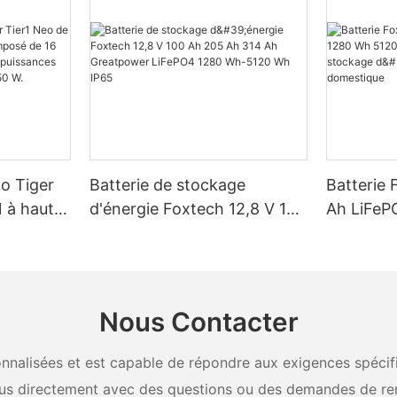
ko Tiger
Batterie de stockage
Batterie 
 à haut
d'énergie Foxtech 12,8 V 100
Ah LiFeP
é de 16
Ah 205 Ah 314 Ah
Wh IP65 
, pour des
Greatpower LiFePO4 1280
stockage 
W, 620 W,
Wh-5120 Wh IP65
domestiq
Nous Contacter
nalisées et est capable de répondre aux exigences spécifiq
us directement avec des questions ou des demandes de re