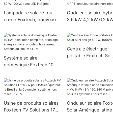
Lampadaire solaire tout-
Onduleur solaire hybr
en-un Foxtech, nouveau
3,6 kW 4,2 kW 6,2 kW
modèle, 30 W, 60 W, 80 W,
onduleur solaire 150 
100 W, avec LED intégrée
MPPT, onduleur solai
hors réseau
Centrale électrique
portable Foxtech Sol
Système solaire
Mini design 500W, 1
domestique Foxtech 10
1500W
kW, installation complète,
bricolage, énergie solaire,
onduleur hors réseau,
batterie au lithium 51,2 V
Usine de produits solaires
Onduleur solaire Fox
Foxtech PV Solutions 17,55
Solar Amérique latine