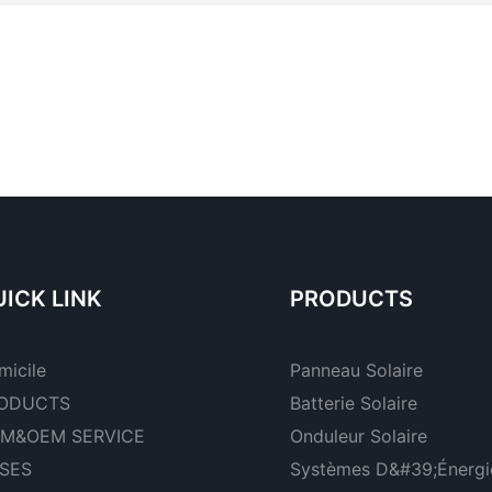
ICK LINK
PRODUCTS
micile
Panneau Solaire
ODUCTS
Batterie Solaire
M&OEM SERVICE
Onduleur Solaire
SES
Systèmes D&#39;énergie