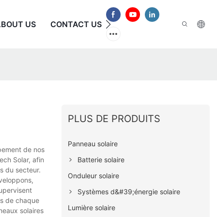
ABOUT US
CONTACT US
FAQ
PLUS DE PRODUITS
Panneau solaire
ppement de nos
Batterie solaire
ch Solar, afin
es du secteur.
Onduleur solaire
éveloppons,
upervisent
Systèmes d&#39;énergie solaire
ins de chaque
Lumière solaire
neaux solaires