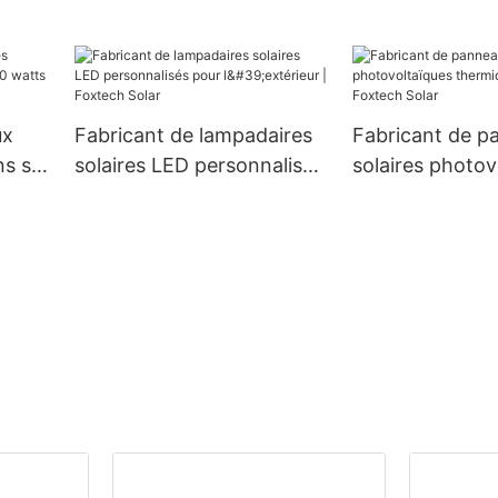
2
aluminium étan
 400
60 W, 80 W et 
nouveau modèl
ux
Fabricant de lampadaires
Fabricant de p
ns sur
solaires LED personnalisés
solaires photov
|
pour l'extérieur | Foxtech
thermiques sur
Solar
Foxtech Solar