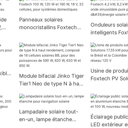
télécommande,
domestique - Prix usine -
de mouvement, 
Foxtech Solar
protection IP65
ide
Panneaux solaires
Onduleurs solai
au lithium
,
monocristallins Foxtech
intelligents Fo
A
100 W, 120 W et 160 W, 18
kW, 6,2 kW et 
re
V, 32 cellules, pour
onde sinusoïda
systèmes domestiques
systèmes d'éner
hors réseau
Usine de produi
xibles
Module bifacial Jinko Tiger
Foxtech PV Sol
ur
Tier1 Neo de type N à haut
kW pour l'Équat
rendement, composé de
Brésil et la Col
16 cellules solaires BB,
système hors r
pour des puissances de
Lampadaire solaire tout-
590 W, 620 W, 630 W et
Éclairage public
en-un, lampe étanche
650 W.
LED extérieur e
pour navigation solaire