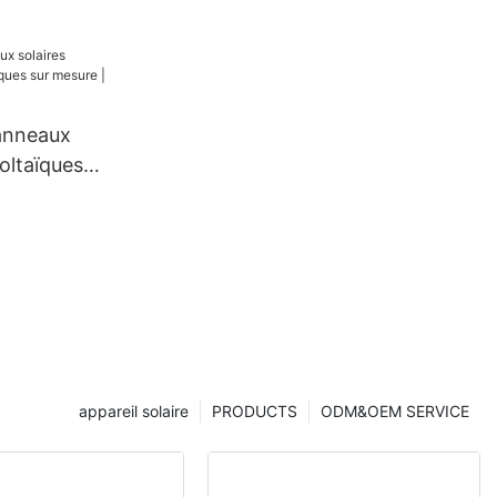
che IP66,
100 W,
e
anneaux
oltaïques
 mesure |
appareil solaire
PRODUCTS
ODM&OEM SERVICE