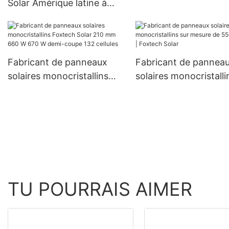
Solar Amérique latine à
monocristallins de 18
onde sinusoïdale pure 4
mm, 300 W, 360 W et
kW 6 kW 48 V 120/240 V,
W à prix avantageux
prix de gros pour les
systèmes hors réseau
Fabricant de panneaux
Fabricant de pannea
solaires monocristallins
solaires monocristalli
Foxtech Solar 210 mm 660
mesure de 550 watts 
W 670 W demi-coupe 132
Foxtech Solar
cellules
TU POURRAIS AIMER