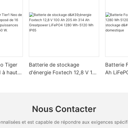
ko Tiger
Batterie de stockage
Batterie 
 à haut
d'énergie Foxtech 12,8 V 100
Ah LiFeP
é de 16
Ah 205 Ah 314 Ah
Wh IP65 
, pour des
Greatpower LiFePO4 1280
stockage 
W, 620 W,
Wh-5120 Wh IP65
domestiq
Nous Contacter
nalisées et est capable de répondre aux exigences spécifiq