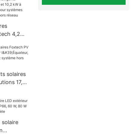
 détecteur
indice de
 et batterie
res
xtech 4,2
10,2 kW à
le pure pour
gie solaire
ts solaires
utions 17,55
eur, le
ombie :
éseau 120 V
 solaire
n