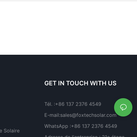
GET IN TOUCH WITH US
Tél. :
+86 137 2376 4549
E-mail:
sales@foxtechsolar.com
WhatsApp :
+86 137 2376 4549
 Solaire
Adresse de l'entreprise :
21e étage,