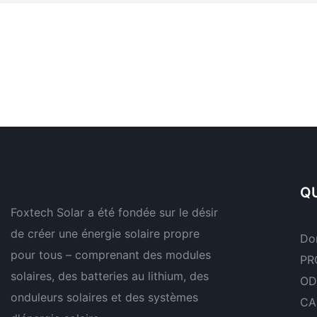
QU
Foxtech Solar a été fondée sur le désir
de créer une énergie solaire propre
Do
pour tous – comprenant des modules
PR
solaires, des batteries au lithium, des
OD
onduleurs solaires et des systèmes
CA