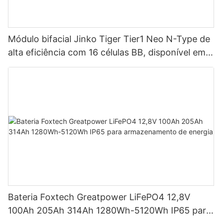
Módulo bifacial Jinko Tiger Tier1 Neo N-Type de
alta eficiência com 16 células BB, disponível em
potências de 590 W, 620 W, 630 W e 650 W.
Bateria Foxtech Greatpower LiFePO4 12,8V
100Ah 205Ah 314Ah 1280Wh-5120Wh IP65 para