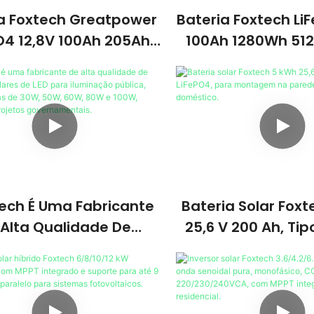
a Foxtech Greatpower
Bateria Foxtech Li
O4 12,8V 100Ah 205Ah
100Ah 1280Wh 51
 1280Wh-5120Wh IP65
Para Armazenam
 Armazenamento De
Energia Em Sistem
Energia
Residencia
tech É Uma Fabricante
Bateria Solar Fox
 Alta Qualidade De
25,6 V 200 Ah, Tip
árias Solares De LED
Para Montagem N
 Iluminação Pública,
Para Uso Domé
tências De 30W, 50W,
0W E 100W, Ideais Para