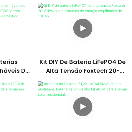
terias
Kit DIY De Bateria LiFePO4 De
áveis ​​de
Alta Tensão Foxtech 20-
h 64-166,4
81kWh Para Sistemas De
 Bateria
Energia Empilhados De 100Ah
 Para Uso
o.