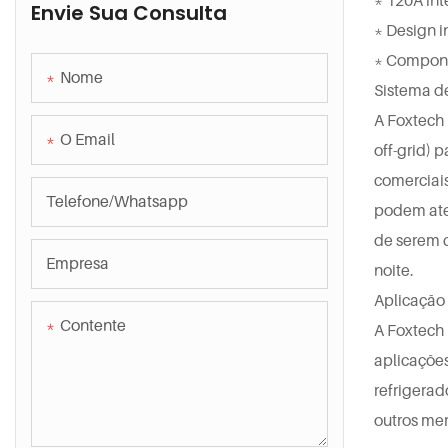
Envie Sua Consulta
Sistema híbrido On/Off-Grid
* Design i
* Compone
Nome
Sistema de
A Foxtech 
O Email
off-grid) 
comerciais
Telefone/whatsapp
podem aten
de serem 
Empresa
noite.
Aplicação 
Contente
A Foxtech
aplicações
refrigerad
outros me