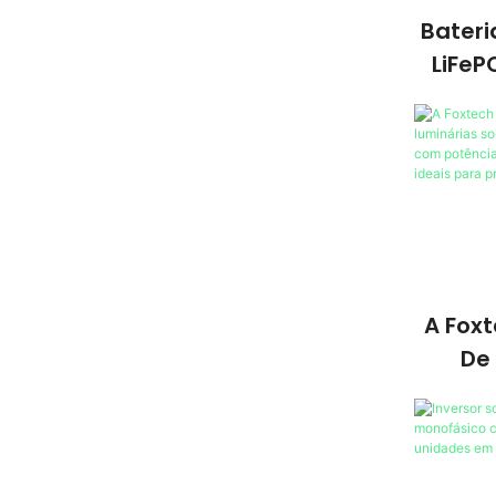
Bateri
LiFeP
314Ah
Para
A Fox
De
Lumin
Para
Com Po
60W, 8