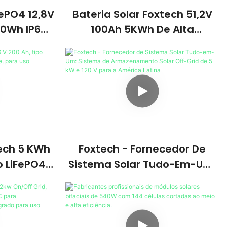
FePO4 12,8V
Bateria Solar Foxtech 51,2V
20Wh IP65
100Ah 5KWh De Alta
ento De
Qualidade, Bateria De Íon De
as Solares
Lítio LiFePO4 Para Energia
is.
Solar Residencial.
tech 5 KWh
Foxtech - Fornecedor De
o LiFePO4,
Sistema Solar Tudo-Em-Um:
a Parede,
Sistema De Armazenamento
stico.
Solar Off-Grid De 5 KW E 120 V
Para A América Latina