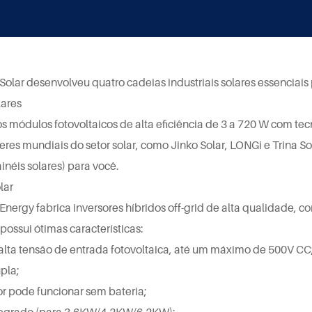
Solar desenvolveu quatro cadeias industriais solares essenciai
lares
 módulos fotovoltaicos de alta eficiência de 3 a 720 W com te
eres mundiais do setor solar, como Jinko Solar, LONGi e Trina
ainéis solares) para você.
lar
Energy fabrica inversores híbridos off-grid de alta qualidade, 
 possui ótimas características:
alta tensão de entrada fotovoltaica, até um máximo de 500V CC
pla;
or pode funcionar sem bateria;
tegrado (para 3,6KW/4,2KW/6,2KW);