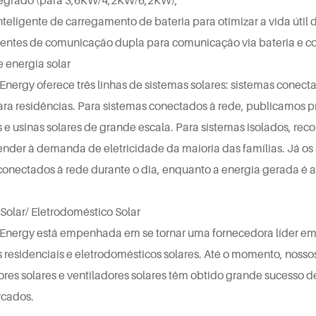
nteligente de carregamento de bateria para otimizar a vida útil d
ntes de comunicação dupla para comunicação via bateria e co
 energia solar
Energy oferece três linhas de sistemas solares: sistemas conecta
para residências. Para sistemas conectados à rede, publicamos pr
 e usinas solares de grande escala. Para sistemas isolados, re
der à demanda de eletricidade da maioria das famílias. Já os s
conectados à rede durante o dia, enquanto a energia gerada é 
Solar/
Eletrodoméstico Solar
 Energy está empenhada em se tornar uma fornecedora líder em
 residenciais e eletrodomésticos solares. Até o momento, nossos 
ores solares e ventiladores solares têm obtido grande sucesso d
rcados.