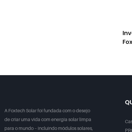
Proje
Inv
Fo
Mon
Integr
9 Unid
Sist
QU
A Foxtech Solar foi fundada com o desejo
de criar uma vida com energia solar limpa
Ca
para o mundo – incluindo módulos solares,
PR