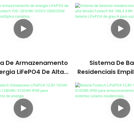
ma De Armazenamento
Sistema De Ba
ergia LiFePO4 De Alta
Residenciais Empilh
o Foxtech 100-261kWh
Alta Tensão Foxtec
 OEM/ODM Para Uso Em
KWh 1000 V Com
últiplos Cenários.
LiFePO4 De Grau A
Doméstic