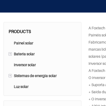
A Foxtech 
PRODUCTS
Painéis so
Fabricamos
Painel solar
marcas líd
+
Bateria solar
solares (p
Inversor so
Inversor solar
Bateria de chumbo-ácido
A Foxtech 
+
Sistemas de energia solar
Bateria de lítio
O inversor
* Suporta 
Luz solar
Sistema solar conectado à rede
* Saída du
Sistema solar fora da rede
* O invers
* 120A in