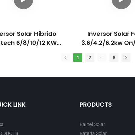
tos Governamentais.
ersor Solar Híbrido
Inversor Solar 
xtech 6/8/10/12 KW
3.6/4.2/6.2kw On/
ofásico Com MPPT
Onda Senoidal
...
1
2
6
ado E Suporte Para Até
Monofásico, C
ades Em Paralelo Para
220/230/240VCA,
emas Fotovoltaicos.
Integrado Par
Residencia
ICK LINK
PRODUCTS
sa
Painel Solar
ODUCTS
Bateria Solar