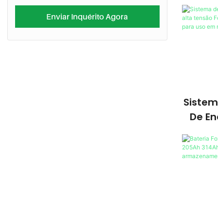
Enviar Inquérito Agora
Siste
De En
Tensã
1000V
M