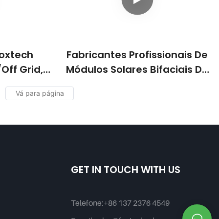
Foxtech
Fabricantes Profissionais De
Off Grid,
Módulos Solares Bifaciais De
 Pura,
540W Com 144 Células
C Para
Cortadas Ao Meio E Alta
 Com MPPT
Eficiência.
a Uso
l.
GET IN TOUCH WITH US
Telefone:
+86 137 2376 4549