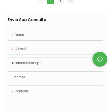
De Energia Em Veículos Recreativos.
1
2
Envie Sua Consulta
Nome
O Email
Telefone/whatsapp
Empresa
Contente