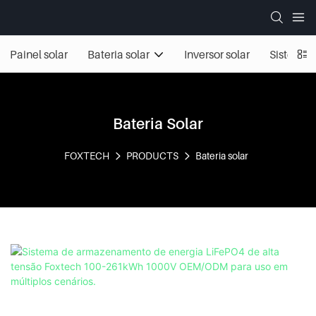
Painel solar
Bateria solar
Inversor solar
Sistemas 
Bateria Solar
FOXTECH
PRODUCTS
Bateria solar