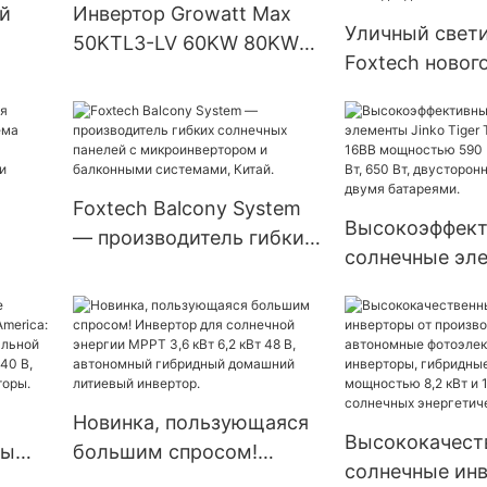
й
Инвертор Growatt Max
Уличный свет
50KTL3-LV 60KW 80KW
Foxtech новог
для солнечных
«все в одном»
ный
энергосистем,
солнечных бат
 от
устанавливаемый в сеть.
Вт, 60 Вт, 80 Вт
со встроенны
Foxtech Balcony System
светодиодом.
Высокоэффек
— производитель гибких
солнечные эл
солнечных панелей с
рная
Jinko Tiger Tie
микроинвертором и
Type 16BB мо
балконными системами,
,
590 Вт, 620 Вт,
Китай.
650 Вт, двуст
а
модули с дву
Новинка, пользующаяся
батареями.
Высококачест
ры
большим спросом!
солнечные инв
Инвертор для солнечной