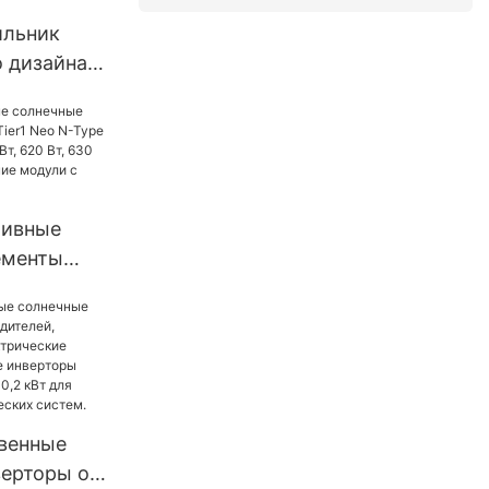
ильник
о дизайна
 на
ареях: 30
, 100 Вт,
м
тивные
ементы
r1 Neo N-
щностью
 630 Вт,
оронние
мя
венные
ерторы от