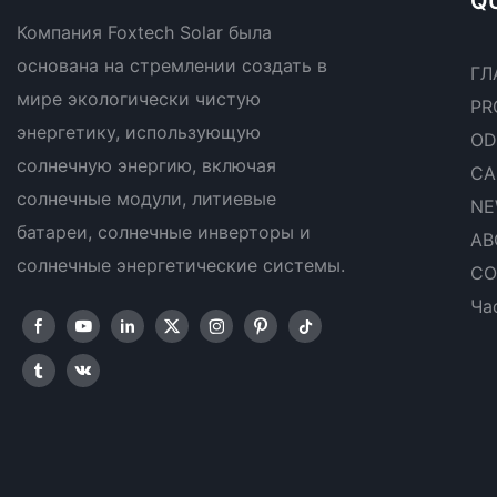
QU
Компания Foxtech Solar была
основана на стремлении создать в
ГЛ
мире экологически чистую
PR
энергетику, использующую
OD
солнечную энергию, включая
CA
солнечные модули, литиевые
NE
батареи, солнечные инверторы и
AB
солнечные энергетические системы.
CO
Ча