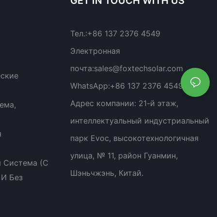
GET IN TOUCH WITH US
Тел.:
+86 137 2376 4549
Электронная
почта:
sales@foxtechsolar.com
еские
WhatsApp:
+86 137 2376 4549
Адрес компании:
21-й этаж,
ема,
интеллектуальный индустриальный
я
парк Evoc, высокотехнологичная
улица, № 11, район Гуанмин,
 Система (с
Шэньчжэнь, Китай.
 И Без