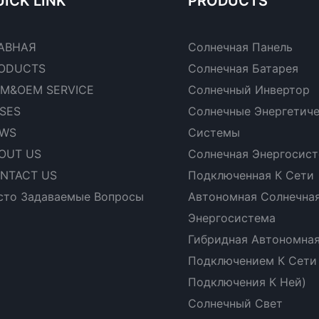
ICK LINK
PRODUCTS
АВНАЯ
Солнечная Панель
ODUCTS
Солнечная Батарея
M&OEM SERVICE
Солнечный Инвертор
SES
Солнечные Энергетич
WS
Системы
OUT US
Солнечная Энергосист
NTACT US
Подключенная К Сети
сто Задаваемые Вопросы
Автономная Солнечна
Энергосистема
Гибридная Автономная
Подключением К Сети
Подключения К Ней)
Солнечный Свет