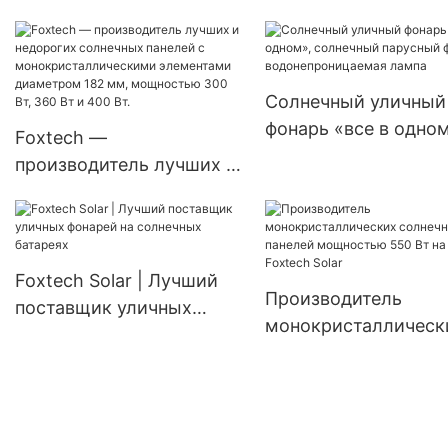
завод по производству
America: инверторы 
солнечных батарей для
чистой синусоидал
Эквадора, Бразилии и
волной, 4 кВт, 6 кВт
Солнечный уличный
Колумбии, автономная
В, 120/240 В, автон
фонарь «все в одном
система 120 В.
солнечные инвертор
Foxtech —
солнечный парусны
производитель лучших и
фонарь,
недорогих солнечных
водонепроницаемая
панелей с
лампа
монокристаллическими
элементами диаметром
Foxtech Solar | Лучший
Производитель
182 мм, мощностью 300
поставщик уличных
монокристаллическ
Вт, 360 Вт и 400 Вт.
фонарей на солнечных
солнечных панелей
батареях
мощностью 550 Вт 
заказ | Foxtech Solar