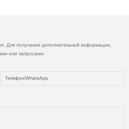
ч IP65 для
В высокого напряжения,
 энергии и
OEM/ODM, на основе
ых домашних
LiFePO4, для различных
сценариев использования.
ия. Для получения дополнительной информации,
ами или запросами.
Телефон/WhatsApp