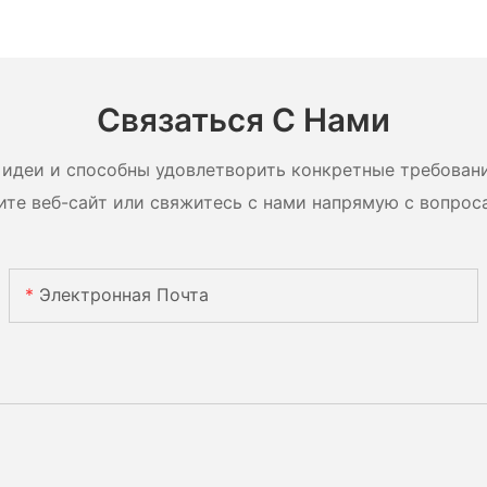
Type
Ач 314 Ач Greatpower
5120 Вт·
90 Вт,
LiFePO4 1280–5120 Вт·ч
хранения
 Вт,
IP65
солнечн
ули с
систем
Связаться С Нами
идеи и способны удовлетворить конкретные требован
ите веб-сайт или свяжитесь с нами напрямую с вопрос
Электронная Почта