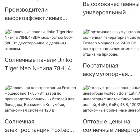
Высококачественны
Производители
универсальный
высокоэффективных
солнечный
двусторонних солнечных
светодиодный улич
модулей мощностью 540
фонарь — серия PAD
Вт с 144 ячейками,
производителя.
изготовленных методом
Солнечные панели Jinko
полуразрезания.
Портативная
Tiger Neo N-типа 78HL4-
аккумуляторная
BDV мощностью 560-580
солнечная генерато
Вт, двусторонние, с
система Foxtech
двойным стеклом.
мощностью 2400 Вт
электростанция для
кемпинга и отдыха н
Солнечная
Оптовые цены на
природе.
электростанция Foxtech
солнечные инверто
мощностью 17,55 кВт,
Foxtech Solar Latin