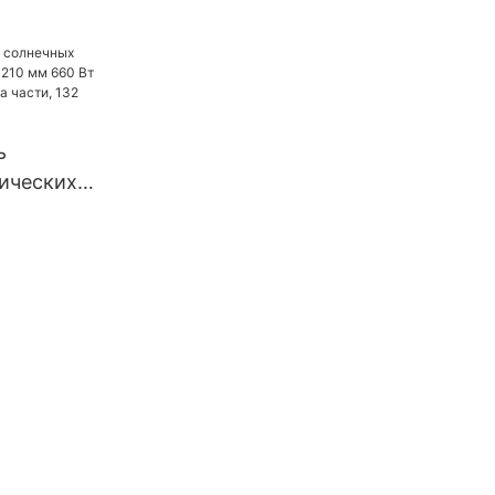
й,
еские
ибридные
щностью
ь
 кВт для
ических
нелей
х систем.
210 мм 660
зделенных
ячейки.