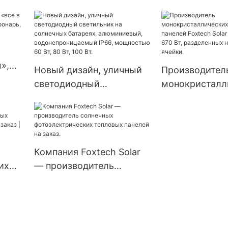
производителе
с
энергии MPPT 3,6 кВт 6,2
автономные
ьной
кВт 48 В, автономный
фотоэлектрич
, 48
гибридный домашний
инверторы, г
омные
литиевый инвертор.
инверторы мо
»,
ы.
Новый дизайн, уличный
Производител
8,2 кВт и 10,2
й
светодиодный
монокристалл
солнечных
светильник на
солнечных па
энергетически
солнечных батареях,
Foxtech Solar 
алюминиевый,
Вт 670 Вт, ра
водонепроницаемый
на части, 132 
Компания Foxtech Solar
IP66, мощностью 60 Вт,
их
— производитель
80 Вт, 100 Вт.
солнечных
на
фотоэлектрических
тепловых панелей на
заказ.