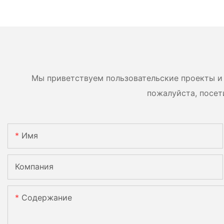
кВт, однофазный, со
Tiger Tier1 Neo N-
встроенным MPPT-
16BB мощностью 5
контроллером,
620 Вт, 630 Вт, 650
возможность
двусторонние мод
параллельного
двумя батареями.
подключения 9 блоков к
Мы приветствуем пользовательские проекты и 
фотоэлектрической
пожалуйста, посет
системе.
Имя
Компания
Содержание