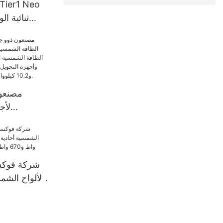
الكفاءة، مز
وات، 630 وات، و650 وات.
مصنعون
لأج
الشمسية، ب
تحويل
الكهروضو
وأجهزة التح
شركة فوكست
الألواح الشمس
لأنظمة الطاقة الشمسية.