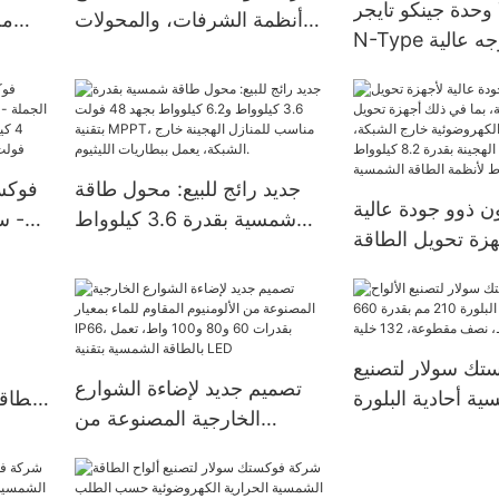
وحدة جينكو تايجر Tier1 Neo
أنظمة الشرفات، والمحولات
مح
N-Type ثنائية الوجه عالية
الدقيقة، والألواح الشمسية
ودة بخلايا شمسية
المرنة.
محطة 
16BB، بقدرات 590 وات، 620
جديد رائج للبيع: محول طاقة
فوكست
 ذوو جودة عالية
شمسية بقدرة 3.6 كيلوواط
- س
هزة تحويل الطاقة
و6.2 كيلوواط بجهد 48 فولت
ما في ذلك أجهزة
بتقنية MPPT، مناسب للمنازل
 الطاقة الشمسية
الهجينة خارج الشبكة، يعمل
ئية خارج الشبكة،
ببطاريات الليثيوم.
ويل الهجينة بقدرة
ك سولار لتصنيع
تصميم جديد لإضاءة الشوارع
8.2 كيلوواط و10.2 كيلوواط
ية أحادية البلورة
بالطاق
الخارجية المصنوعة من
210 مم بقدرة 660 واط و670
يعمل ب
الألومنيوم المقاوم للماء بمعيار
واط، نصف مقطوعة، 132
IP66، بقدرات 60 و80 و100
خلية