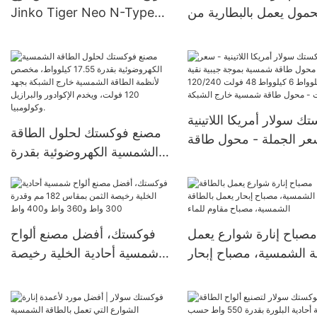
مول يعمل بالبطارية من
Jinko Tiger Neo N-Type
فوكستك بقدرة 2400 واط،
78HL4-BDV بقدرة 560-580
طاقة للتخييم في الهواء
واط، وحدة ثنائية الوجه بزجاج
الطلق
مزدوج
ك سولار أمريكا اللاتينية
مصنع فوكستك لحلول الطاقة
عر الجملة - محول طاقة
الشمسية الكهروضوئية بقدرة
شمسية بموجة جيبية نقية 4
17.55 كيلوواط، مخصص
كيلوواط 6 كيلوواط 48 فولت
لأنظمة الطاقة الشمسية خارج
120/240 فولت - محول طاقة
الشبكة بجهد 120 فولت، ويخدم
شمسية خارج الشبكة
الإكوادور والبرازيل وكولومبيا.
مصباح إنارة شوارع يعمل
فوكستك، أفضل مصنع ألواح
ة الشمسية، مصباح إبحار
شمسية أحادية الخلية رخيصة
الطاقة الشمسية، مصباح
الثمن بمقاس 182 مم وقدرة
مقاوم للماء
300 واط و360 واط و400
واط