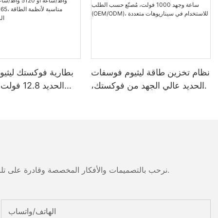
نظام تخزين طاقة ليثيوم فوسفات
بطارية فوكستك ليثي
الحديد عالي الجهد من فوكستك،
بسعة 100-261 كيلوواط ساعة
وجهد 1000 فولت، مُصنّع حسب
واط
الطلب (OEM/ODM)، للاستخدام
مقاومة للماء والغبار
في سيناريوهات متعددة
مناسبة لأنظمة الطاق
نرحب بالتصميمات والأفكار المخصصة وقادرة على تلبية المتطلبات المحددة. لمزيد من المعلومات، يرجى زيارة الموقع الإلكتروني أو الاتصال بنا مباشرة مع أسئلة أو استفسارات.
الهاتف/واتساب