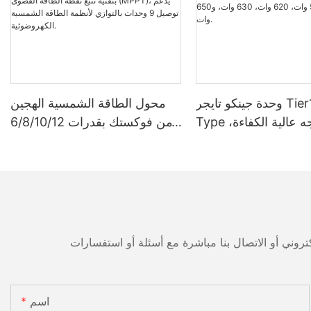
وحدة جينكو تايجر Tier1 Neo N-
محول الطاقة الشمسية الهجين
Type ثنائية الوجه عالية الكفاءة،
من فوكستك بقدرات 6/8/10/12
مزودة بخلايا شمسية 16BB،
كيلوواط، أحادي الطور، مزود
بقدرات 590 وات، 620 وات،
بتقنية تتبع نقطة الطاقة القصوى
630 وات، و650 وات.
(MPPT)، يدعم توصيل 9 وحدات
بالتوازي لأنظمة الطاقة الشمسية
الكهروضوئية.
اسم