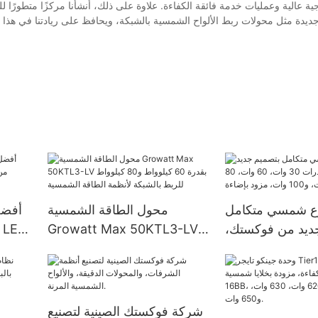
ية عالية وعمليات خدمة فائقة الكفاءة. علاوة على ذلك، أنشأنا مركزًا متطورًا ل
ديدة مثل محولات ربط الألواح الشمسية بالشبكة، ويحافظ على ريادتنا في هذا الم
ع شمسي متكامل
محول الطاقة الشمسية
أفضل
ديد من فوكستك،
Growatt Max 50KTL3-LV
بقدرات 30 وات، 60 وات، 80
بقدرة 60 كيلوواط و80
- س
ات، و100 وات، مزود بإضاءة
كيلوواط للربط بالشبكة لأنظمة
LED مدمجة.
الطاقة الشمسية
شركة فوكستك الصينية لتصنيع