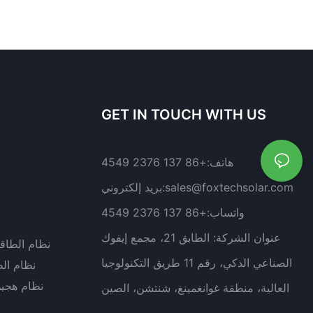
GET IN TOUCH WITH US
هاتف:
+86 137 2376 4549
sales@foxtechsolar.com
بريد إلكتروني:
واتساب:
+86 137 2376 4549
عنوان الشركة:
الطابق 21، مجمع إيفوك
نظام الطاق
الصناعي الذكي، رقم 11 طريق التكنولوجيا
نظام ال
نظام هجي
العالية، منطقة غوانغمينغ، شنتشن، الصين