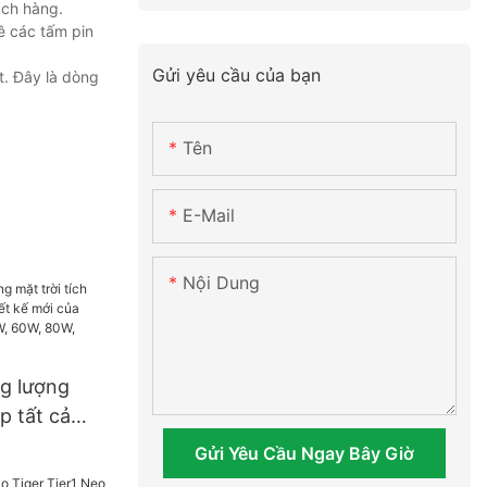
ách hàng.
ề các tấm pin
Gửi yêu cầu của bạn
t. Đây là dòng
Tên
E-Mail
Nội Dung
g lượng
p tất cả
 kế mới của
Gửi Yêu Cầu Ngay Bây Giờ
suất 30W,