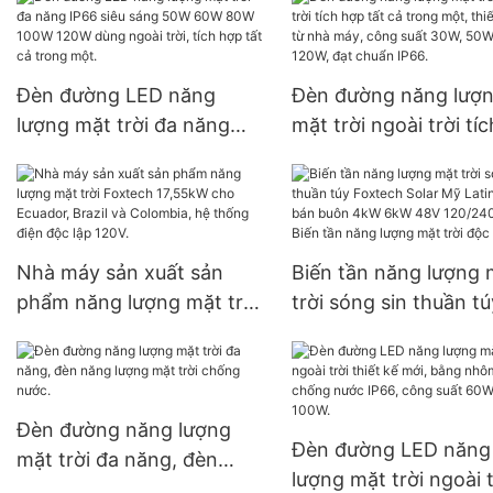
chất lượng cao công suất
phẩm dòng G | Foxte
30W, 50W, 60W, 80W,
Solar
100W dành cho các dự án
Đèn đường LED năng
Đèn đường năng lượ
của chính phủ.
lượng mặt trời đa năng
mặt trời ngoài trời tí
IP66 siêu sáng 50W 60W
tất cả trong một, thiế
80W 100W 120W dùng
mới từ nhà máy, công
ngoài trời, tích hợp tất cả
30W, 50W, 100W, 120
trong một.
đạt chuẩn IP66.
Nhà máy sản xuất sản
Biến tần năng lượng 
phẩm năng lượng mặt trời
trời sóng sin thuần tú
Foxtech 17,55kW cho
Foxtech Solar Mỹ Lat
Ecuador, Brazil và
Giá bán buôn 4kW 6
Colombia, hệ thống điện
48V 120/240V - Biến 
độc lập 120V.
năng lượng mặt trời 
Đèn đường năng lượng
Đèn đường LED năng
lập
mặt trời đa năng, đèn
lượng mặt trời ngoài t
năng lượng mặt trời chống