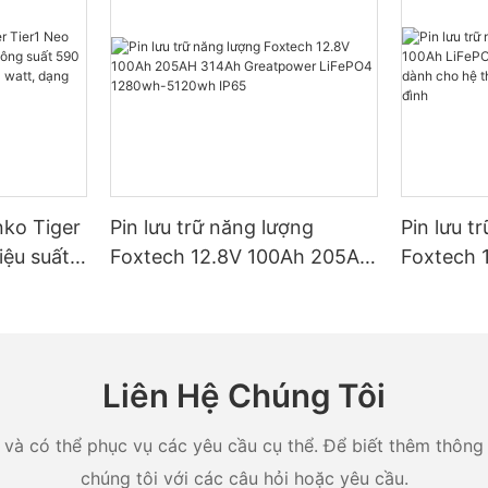
nko Tiger
Pin lưu trữ năng lượng
Pin lưu t
iệu suất
Foxtech 12.8V 100Ah 205AH
Foxtech 
t 590
314Ah Greatpower LiFePO4
LiFePO4
 watt,
1280wh-5120wh IP65
IP65 dàn
ule hai
năng lượn
Liên Hệ Chúng Tôi
và có thể phục vụ các yêu cầu cụ thể. Để biết thêm thông ti
chúng tôi với các câu hỏi hoặc yêu cầu.