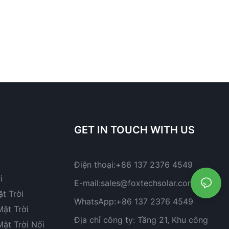
GET IN TOUCH WITH US
Điện thoại:
+86 137 2376 4549
i
E-mail:
sales@foxtechsolar.com
t Trời
WhatsApp:
+86 137 2376 4549
ặt Trời
Địa chỉ công ty:
Tầng 21, Khu công
ặt Trời Nối