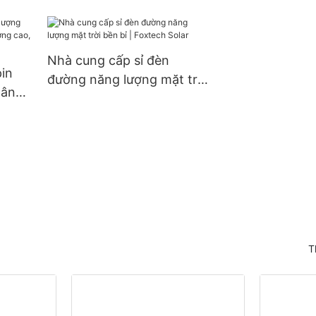
hôm,
210mm 660W 670W cắt
chỉnh | Foxtech
ng
đôi 132 cell
.
Nhà cung cấp sỉ đèn
pin
đường năng lượng mặt trời
dân
bền bỉ | Foxtech Solar
ợng
T