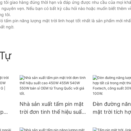
 tôi giao hàng đúng thời hạn và đáp ứng được nhu cầu của mọi kh
 nguyên vẹn. Nếu bạn có bất kỳ câu hỏi nào hoặc muốn biết thêm v
g tôi.
đó tấm pin năng lượng mặt trời linh hoạt tốt nhất là sản phẩm mới nhấ
bất ngờ.
Tự
Nhà sản xuất tấm pin mặt
Đèn đường năn
ợp
trời đơn tinh thể hiệu suất
mặt trời tích hợ
e
cao 450W 455W 540W
trong một thiết
 Sản
550W bán sỉ OEM từ
Foxtech, công 