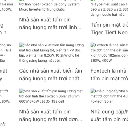
ch
Trung Quốc với giá tốt.
60W, 80W, 100
Nhà sản xuất tấm pin
ng
Tấm pin mặt trờ
năng lượng mặt trời linh
ch hợp
Tiger Tier1 Ne
hoạt Foxtech Balcony
t kế
hiệu suất cao 
System Micro Inverter từ
 suất
suất 590 watt, 
Trung Quốc
W,
630 watt, 650 
module hai mặt
mặt
Các nhà sản xuất biến tần
Foxtech là nhà
y
năng lượng mặt trời chất
tấm pin mặt trờ
inh -
lượng tốt, biến tần PV độc
thể cắt sẵn giá 
kW
lập, biến tần lai 8.2kW,
kích thước 18
tần
10.2kW cho hệ thống
suất 300W, 36
độc
năng lượng mặt trời.
Nhà sản xuất tấm pin
Nhà cung cấp/
năng lượng mặt trời đơn
xuất tấm pin mặ
rời
tinh thể Foxtech Solar
tinh thể 400 wa