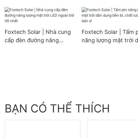
thiết kế mới, bằng n
nước.
chống nước IP66, cô
suất 60W, 80W, 100W
Foxtech Solar | Nhà cung
Foxtech Solar | Tấm 
cấp đèn đường năng
năng lượng mặt trời 
lượng mặt trời LED ngoài
dụng bền bỉ, chất lư
trời tốt nhất
cao, bán sỉ
BẠN CÓ THỂ THÍCH