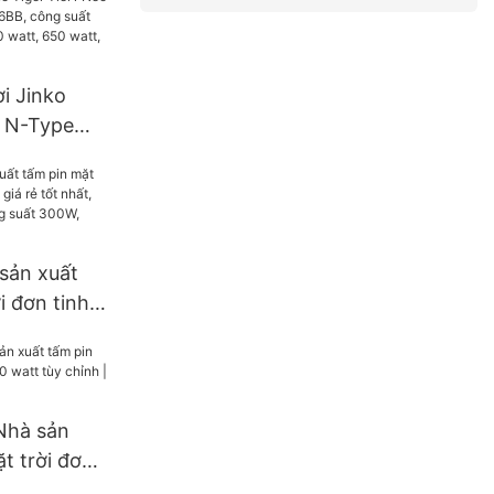
W.
i Jinko
o N-Type
16BB, công
620 watt,
watt, dạng
.
 sản xuất
i đơn tinh
rẻ tốt nhất,
2mm, công
0W, 400W.
Nhà sản
t trời đơn
tt tùy