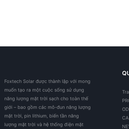
QU
Foxtech Solar được thành lập với mong
muốn tạo ra một cuộc sống sử dụng
Tr
năng lượng mặt trời sạch cho toàn thế
PR
giới – bao gồm các mô-đun năng lượng
OD
mặt trời, pin lithium, biến tần năng
CA
lượng mặt trời và hệ thống điện mặt
NE