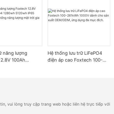
rữ năng lượng
Hệ thống lưu trữ LiFePO4
12.8V 100Ah
điện áp cao Foxtech 100-
 1280wh 5120wh
261kWh 1000V dành cho
h cho hệ thống
sản xuất OEM/ODM, ứng
g mặt trời gia đình
dụng đa mục đích.
n, vui lòng truy cập trang web hoặc liên hệ trực tiếp với