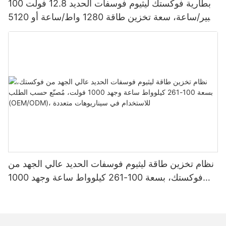
بطارية فوكستك ليثيوم فوسفات الحديد 12.8 فولت 100
أمبير/ساعة، سعة تخزين طاقة 1280 واط/ساعة أو 5120
واط/ساعة، مقاومة للماء والغبار بمعيار IP65، مناسبة
لأنظمة الطاقة الشمسية المنزلية
نظام تخزين طاقة ليثيوم فوسفات الحديد عالي الجهد من
فوكستك، بسعة 100-261 كيلوواط ساعة وجهد 1000
فولت، مُصنّع حسب الطلب (OEM/ODM)، للاستخدام
في سيناريوهات متعددة