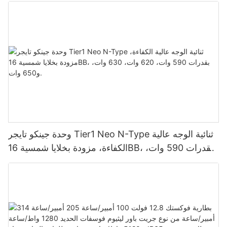
الطاقة القصوى (MPPT)، يدعم توصيل 9 وحدات بالتوازي
لأنظمة الطاقة الشمسية الكهروضوئية.
وحدة جينكو تايجر Tier1 Neo N-Type ثنائية الوجه عالية
الكفاءة، مزودة بخلايا شمسية 16BB، بقدرات 590 وات،
620 وات، 630 وات، و650 وات.