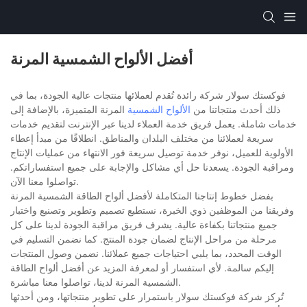
أفضل الألواح الشمسية المرنة
فوكستك سولار شركة رائدة تُقدم لعملائها منتجات عالية الجودة، بما في
ذلك أحدث منتجاتنا من
الألواح الشمسية
المرنة المتميزة، بالإضافة إلى
خدمات شاملة. يعمل فريق خدمة العملاء لدينا عبر الإنترنت لتقديم خدمات
سريعة لعملائنا من مختلف البلدان والمناطق. انطلاقًا من مبدأ إعطاء
الأولوية للعميل، نوفر خدمة توصيل سريعة فور الانتهاء من عمليات الإنتاج
ومراقبة الجودة. يسعدنا حل أي مشاكل والإجابة على جميع استفساراتكم.
تواصلوا معنا الآن.
بفضل خطوط إنتاجنا المتكاملة لأفضل ألواح الطاقة الشمسية المرنة
وفريقنا من الموظفين ذوي الخبرة، نستطيع تصميم وتطوير وتصنيع واختبار
جميع منتجاتنا بكفاءة عالية. يشرف فريق مراقبة الجودة لدينا على كل
مرحلة من مراحل الإنتاج لضمان جودة المنتج. كما نضمن التسليم في
الوقت المحدد، بما يلبي احتياجات جميع عملائنا. نضمن وصول المنتجات
إليكم سالمة. لأي استفسار أو لمعرفة المزيد عن أفضل ألواح الطاقة
الشمسية المرنة لدينا، تواصلوا معنا مباشرة.
تُركز شركة فوكستك سولار باستمرار على تطوير منتجاتها، ومن أحدثها