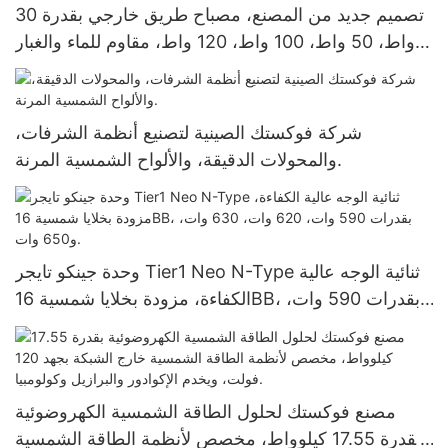
تصميم جديد من المصنع، مصباح طريق خارجي بقدرة 30
واط، 50 واط، 100 واط، 120 واط، مقاوم للماء والغبار
بمعيار IP66، مصباح شارع شمسي متكامل.
شركة فوكستك الصينية لتصنيع أنظمة الشرفات،
والمحولات الدقيقة، والألواح الشمسية المرنة.
وحدة جينكو تايجر Tier1 Neo N-Type ثنائية الوجه عالية
الكفاءة، مزودة بخلايا شمسية 16BB، بقدرات 590 وات،
620 وات، 630 وات، و650 وات.
مصنع فوكستك لحلول الطاقة الشمسية الكهروضوئية
بقدرة 17.55 كيلوواط، مخصص لأنظمة الطاقة الشمسية