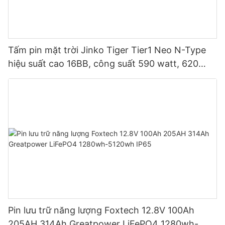
Tấm pin mặt trời Jinko Tiger Tier1 Neo N-Type
hiệu suất cao 16BB, công suất 590 watt, 620
watt, 630 watt, 650 watt, dạng module hai mặt.
Pin lưu trữ năng lượng Foxtech 12.8V 100Ah
205AH 314Ah Greatpower LiFePO4 1280wh-