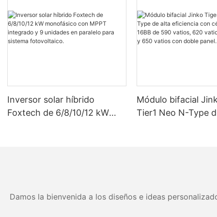
Inversor solar híbrido
Módulo bifacial Jin
Foxtech de 6/8/10/12 kW
Tier1 Neo N-Type d
monofásico con MPPT
eficiencia con célul
integrado y 9 unidades en
16BB de 590 vatios
paralelo para sistema
vatios, 630 vatios 
fotovoltaico.
vatios con doble pa
Damos la bienvenida a los diseños e ideas personalizado