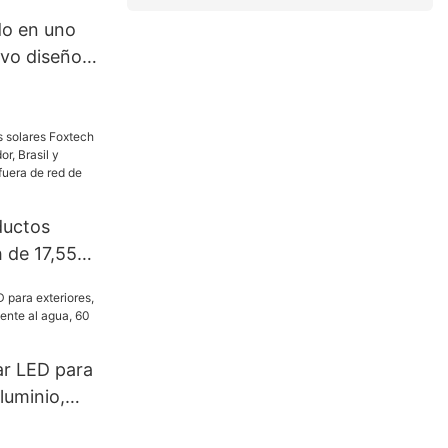
do en uno
vo diseño,
 W y 100 W,
ntegrada.
ductos
 de 17,55
, Brasil y
sistema
 120 V.
ar LED para
luminio,
 al agua, 60