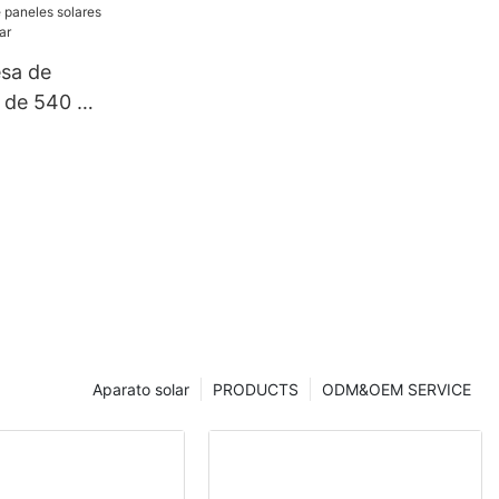
W.
sa de
s de 540 W |
Aparato solar
PRODUCTS
ODM&OEM SERVICE