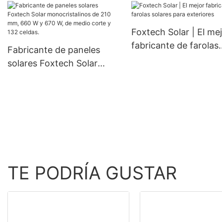
precio mayorista, 4 kW, 6
monocristalinas de 1
kW, 48 V, 120/240 V, para
mm, 300 W, 360 W y
Foxtech Solar | El me
uso fuera de la red.
W, a precios económi
fabricante de farolas
Fabricante de paneles
solares para exterior
solares Foxtech Solar
monocristalinos de 210
mm, 660 W y 670 W, de
medio corte y 132 celdas.
TE PODRÍA GUSTAR