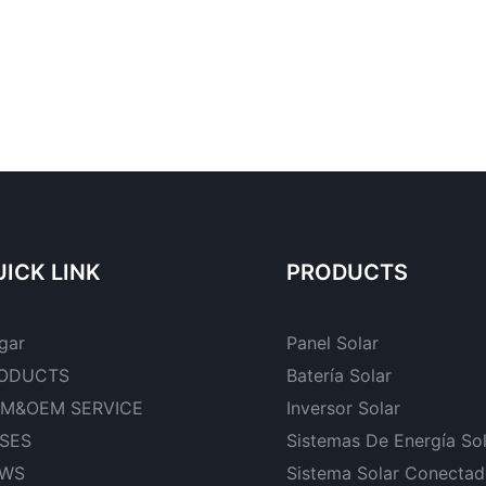
ICK LINK
PRODUCTS
gar
Panel Solar
ODUCTS
Batería Solar
M&OEM SERVICE
Inversor Solar
SES
Sistemas De Energía So
WS
Sistema Solar Conectad