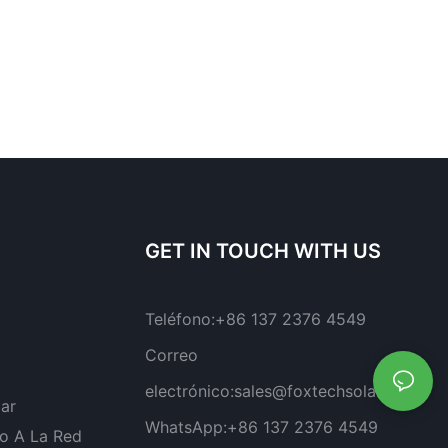
GET IN TOUCH WITH US
Teléfono:
+86 137 2376 4549
Correo
electrónico:
sales@foxtechsolar.com
lar
WhatsApp:
+86 137 2376 4549
o A La Red