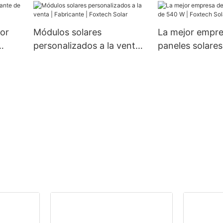
W, 80 W y 100 
82
 400
jor
Módulos solares
La mejor empre
cos.
personalizados a la venta |
paneles solare
es
Fabricante | Foxtech Solar
Foxtech Solar