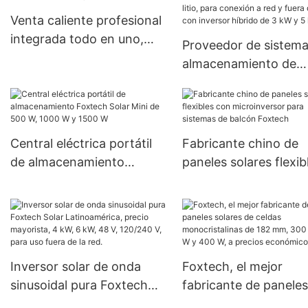
Venta caliente profesional
integrada todo en uno,
Proveedor de sistema
reflector LED solar con
almacenamiento de
controlador remoto,
energía solar híbridos
fabricantes
Foxtech con batería 
iones de litio, para
conexión a red y fuer
Central eléctrica portátil
Fabricante chino de
red, con inversor híbr
de almacenamiento
paneles solares flexib
de 3 kW y 5 kW.
Foxtech Solar Mini de 500
con microinversor pa
W, 1000 W y 1500 W
sistemas de balcón
Foxtech
Inversor solar de onda
Foxtech, el mejor
sinusoidal pura Foxtech
fabricante de paneles
Solar Latinoamérica,
solares de celdas