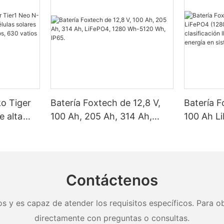
ko Tiger
Batería Foxtech de 12,8 V,
Batería F
e alta
100 Ah, 205 Ah, 314 Ah,
100 Ah L
as solares
LiFePO4, 1280 Wh-5120 Wh,
Wh/5120
, 620
IP65.
clasifica
y 650
almacena
nel.
en sistem
Contáctenos
doméstic
s y es capaz de atender los requisitos específicos. Para ob
directamente con preguntas o consultas.