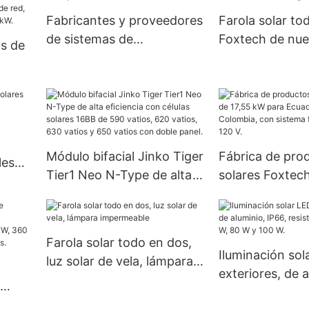
Fabricantes y proveedores
Farola solar to
de sistemas de
Foxtech de nue
s de
almacenamiento de
30 W, 60 W, 80
energía solar | Foxtech
luz LED solar i
Solar
de
a de
Módulo bifacial Jinko Tiger
Fábrica de pro
ido
les
Tier1 Neo N-Type de alta
solares Foxtech
ra
eficiencia con células
kW para Ecuador
solares 16BB de 590
Colombia, con 
vatios, 620 vatios, 630
fuera de red de
Farola solar todo en dos,
vatios y 650 vatios con
Iluminación sol
luz solar de vela, lámpara
doble panel.
exteriores, de a
impermeable
IP66, resistente