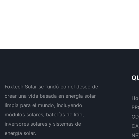
QU
Foxtech Solar se fundó con el deseo de
crear una vida basada en energía solar
Ho
limpia para el mundo, incluyendo
PR
módulos solares, baterías de litio,
OD
inversores solares y sistemas de
CA
energía solar.
NE