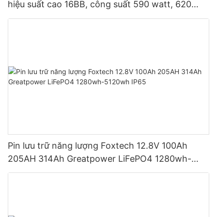
hiệu suất cao 16BB, công suất 590 watt, 620
watt, 630 watt, 650 watt, dạng module hai mặt.
Pin lưu trữ năng lượng Foxtech 12.8V 100Ah
205AH 314Ah Greatpower LiFePO4 1280wh-
5120wh IP65