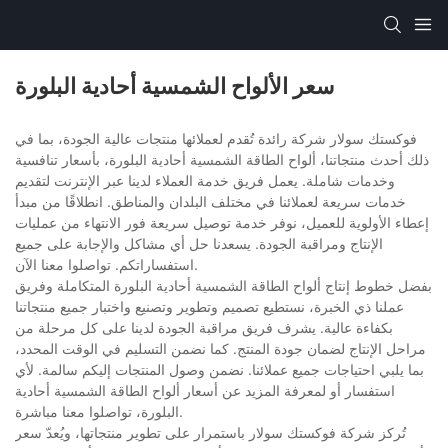
سعر الألواح الشمسية أحادية البلورة
فوكستك سولار شركة رائدة تُقدم لعملائها منتجات عالية الجودة، بما في
ذلك أحدث منتجاتنا، ألواح الطاقة الشمسية أحادية البلورة، بأسعار تنافسية
وخدمات شاملة. يعمل فريق خدمة العملاء لدينا عبر الإنترنت لتقديم
خدمات سريعة لعملائنا في مختلف البلدان والمناطق. انطلاقًا من مبدأ
إعطاء الأولوية للعميل، نوفر خدمة توصيل سريعة فور الانتهاء من عمليات
الإنتاج ومراقبة الجودة. يسعدنا حل أي مشاكل والإجابة على جميع
استفساراتكم. تواصلوا معنا الآن.
بفضل خطوط إنتاج ألواح الطاقة الشمسية أحادية البلورة المتكاملة وفريق
عملنا ذي الخبرة، نستطيع تصميم وتطوير وتصنيع واختبار جميع منتجاتنا
بكفاءة عالية. يشرف فريق مراقبة الجودة لدينا على كل مرحلة من
مراحل الإنتاج لضمان جودة المنتج. كما نضمن التسليم في الوقت المحدد،
بما يلبي احتياجات جميع عملائنا. نضمن وصول المنتجات إليكم سالمة. لأي
استفسار أو لمعرفة المزيد عن أسعار ألواح الطاقة الشمسية أحادية
البلورة، تواصلوا معنا مباشرة.
تُركز شركة فوكستك سولار باستمرار على تطوير منتجاتها، ويُعدّ سعر