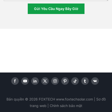
Gửi Yêu Cầu Ngay Bây Giờ
Bản quyền © 2026 FOXTECH www.foxtechsolar.com
|
Sơ đồ
trang web |
Chính sách
bảo mật