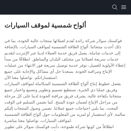
ألواح شمسية لموقف السيارات
فوكستك سولار شركة رائدة تُقدم لعملائها منتجات عالية الجودة، بما في
ذلك أحدث منتجاتنا: ألواح الطاقة الشمسية لمواقف السيارات، بالإضافة
إلى خدمات شاملة. يعمل فريق خدمة العملاء لدينا عبر الإنترنت لتقديم
خدمات سريعة لعملائنا من مختلف البلدان والمناطق. انطلاقًا من مبدأ
إعطاء الأولوية للعميل، نوفر خدمة توصيل سريعة فور الانتهاء من عمليات
الإنتاج ومراقبة الجودة. يسعدنا حل أي مشاكل والإجابة على جميع
استفساراتكم. تواصلوا معنا الآن.
بفضل خطوط إنتاج ألواح الطاقة الشمسية المتكاملة لمواقف السيارات
وفريق عملنا ذي الخبرة، نستطيع تصميم وتطوير وتصنيع واختبار جميع
منتجاتنا بكفاءة عالية. يشرف فريق مراقبة الجودة لدينا على كل مرحلة
من مراحل الإنتاج لضمان جودة المنتج. كما نضمن التسليم في الوقت
المحدد، بما يلبي احتياجات جميع عملائنا. نضمن وصول المنتجات إليكم
سالمة. لأي استفسار أو لمزيد من المعلومات حول ألواح الطاقة الشمسية
لمواقف السيارات، تواصلوا معنا مباشرة.
انطلاقاً من كونها شركة طموحة، دأبت فوكستك سولار على تطوير