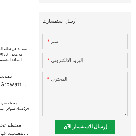
أرسل استفسارك
اسم
البريد الإلكتروني
مقدمة
المحتوى
00ES
محول 
وتخزين الليث
محطة تخز
إرسال الاستفسار الآن
بتصميم فو