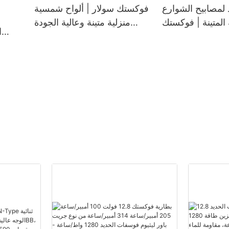
بتقنية LED
لمصابيح الشوارع
فوكستك سولار | ألواح شمسية
المتينة | فوكستك
منزلية متينة وعالية الجودة
ا
سولار
بالجملة