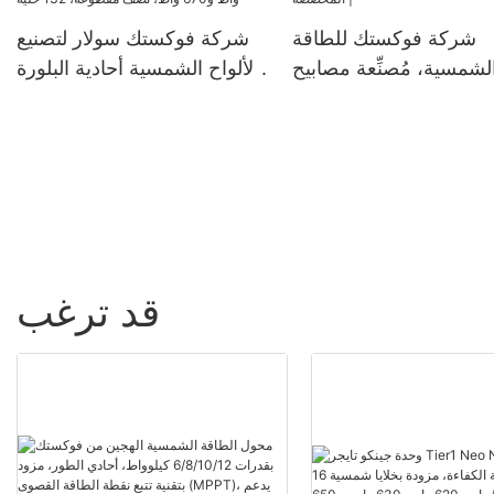
وأجهزة التحويل الهجينة بقدرة
شركة فوكستك للطاقة
شركة فوكستك سولار لتصنيع
8.2 كيلوواط و10.2 كيلوواط
لشمسية، مُصنِّعة مصابيح
الألواح الشمسية أحادية البلورة
لأنظمة الطاقة الشمسية.
الشوارع الشمسية LED
210 مم بقدرة 660 واط و670
الخارجية المُخصصة |
واط، نصف مقطوعة، 132
خلية
قد ترغب