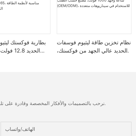
نظام تخزين طاقة ليثيوم فوسفات
بطارية فوكستك ليثي
الحديد عالي الجهد من فوكستك،
بسعة 100-261 كيلوواط ساعة
وجهد 1000 فولت، مُصنّع حسب
واط
الطلب (OEM/ODM)، للاستخدام
مقاومة للماء والغبار
في سيناريوهات متعددة
مناسبة لأنظمة الطاق
نرحب بالتصميمات والأفكار المخصصة وقادرة على تلبية المتطلبات المحددة. لمزيد من المعلومات، يرجى زيارة الموقع الإلكتروني أو الاتصال بنا مباشرة مع أسئلة أو استفسارات.
الهاتف/واتساب