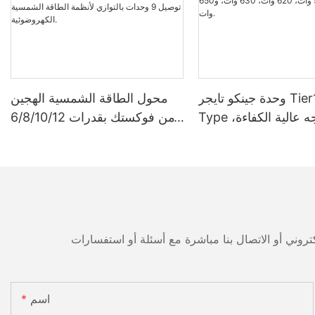
وحدة جينكو تايجر Tier1 Neo N-
محول الطاقة الشمسية الهجين
Type ثنائية الوجه عالية الكفاءة،
من فوكستك بقدرات 6/8/10/12
مزودة بخلايا شمسية 16BB،
كيلوواط، أحادي الطور، مزود
بقدرات 590 وات، 620 وات،
بتقنية تتبع نقطة الطاقة القصوى
630 وات، و650 وات.
(MPPT)، يدعم توصيل 9 وحدات
بالتوازي لأنظمة الطاقة الشمسية
الكهروضوئية.
اسم