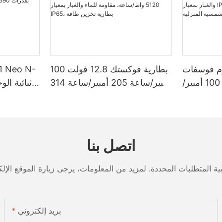
وم فوسفات
بطارية فوكستك 12.8 فولت 100
الحديد 12.8 فولت 100 أمبير/
أمبير/ساعة 205 أمبير/ساعة 314
ساعة، سعة تخزين طاقة 1280
أمبير/ساعة من نوع جريت باور
/ساعة أو 5120 واط/ساعة،
ليثيوم فوسفات الحديد 1280
 بمعيار IP65،
واط/ساعة - 5120 واط/ساعة،
ة الشمسية
مقاومة للماء والغبار بمعيار IP65،
اتصل بنا
المنزلية
بطارية تخزين طاقة
بريد إلكتروني