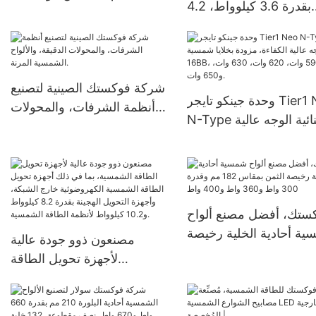
بقدرة 3.6 كيلوواط، 4.2
بقدرات 30 وات، 60 وات، 80
كيلوواط، 6.2 كيلوواط، محول
وات، و100 وات، مزود بإضاءة
طاقة شمسية 150 أمبير بتقنية
LED مدمجة.
MPPT، محول طاقة شمسية
خارج الشبكة
شركة فوكستك الصينية لتصنيع
وحدة جينكو تايجر Tier1 Neo
أنظمة الشرفات، والمحولات
N-Type ثنائية الوجه عالية
الدقيقة، والألواح الشمسية
اءة، مزودة بخلايا شمسية
المرنة.
16BB، بقدرات 590 وات، 620
ستك، أفضل مصنع ألواح
ة أحادية الخلية رخيصة
مصنعون ذوو جودة عالية
الثمن بمقاس 182 مم وقدرة
لأجهزة تحويل الطاقة
300 واط و360 واط و400
الشمسية، بما في ذلك أجهزة
واط
تحويل الطاقة الشمسية
الكهروضوئية خارج الشبكة،