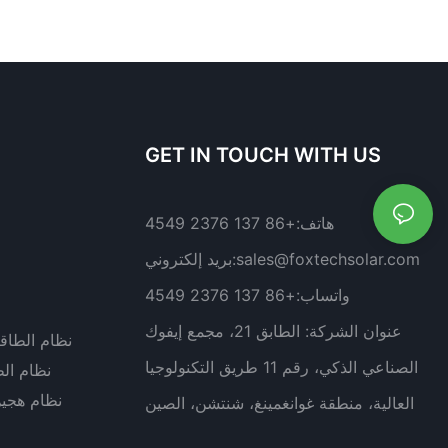
GET IN TOUCH WITH US
هاتف:
+86 137 2376 4549
sales@foxtechsolar.com
بريد إلكتروني:
واتساب:
+86 137 2376 4549
عنوان الشركة:
الطابق 21، مجمع إيفوك
نظام الطاق
الصناعي الذكي، رقم 11 طريق التكنولوجيا
نظام ال
نظام هجي
العالية، منطقة غوانغمينغ، شنتشن، الصين