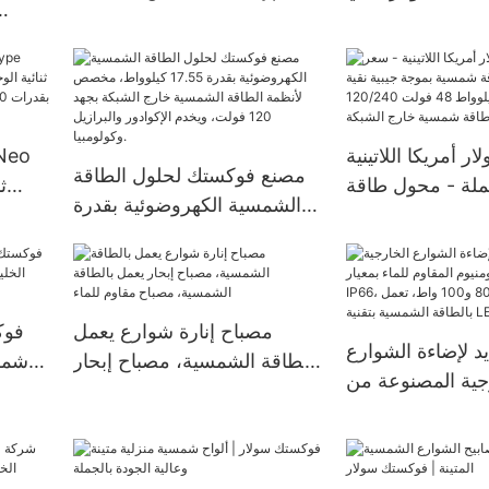
بقدرات 500 واط، 1000 واط،
78HL4-BDV بقدرة 560-580
1500 واط
واط، وحدة ثنائية الوجه بزجاج
مزدوج
 أمريكا اللاتينية
مصنع فوكستك لحلول الطاقة
ملة - محول طاقة
الشمسية الكهروضوئية بقدرة
شمسية بموجة جيبية نقية 4
الكف
17.55 كيلوواط، مخصص
كيلوواط 6 كيلوواط 48 فولت
لأنظمة الطاقة الشمسية خارج
120 فولت - محول طاقة
وات، 630 وات، و650 وات.
الشبكة بجهد 120 فولت، ويخدم
ية خارج الشبكة
الإكوادور والبرازيل وكولومبيا.
مصباح إنارة شوارع يعمل
فوك
د لإضاءة الشوارع
بالطاقة الشمسية، مصباح إبحار
شمسي
جية المصنوعة من
يعمل بالطاقة الشمسية، مصباح
مقاوم للماء بمعيار
مقاوم للماء
IP66، بقدرات 60 و80 و100
بالطاقة الشمسية