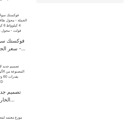
فوكستك سولار
- سعر الج
/240
شمس
تصميم جدي
الخار
الألومنيوم ال
واط، تعمل 