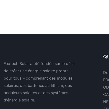
QU
Foxtech Solar a été fondée sur le désir
de créer une énergie solaire propre
Do
pour tous – comprenant des modules
PR
solaires, des batteries au lithium, des
OD
onduleurs solaires et des systèmes
CA
d'énergie solaire.
NE
AB