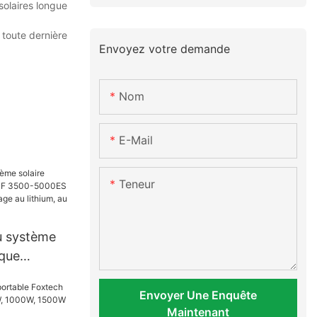
solaires longue
 toute dernière
Envoyez votre demande
Nom
E-Mail
Teneur
u système
ique
500-
duleur et
Envoyer Une Enquête
Maintenant
hium, au