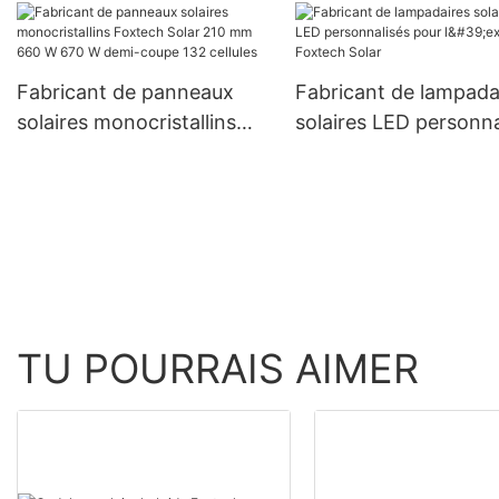
W à prix avantageux
hors réseau, onduleurs
hybrides de 8,2 kW et 10,2
kW pour systèmes
Fabricant de panneaux
Fabricant de lampada
d'énergie solaire
solaires monocristallins
solaires LED personna
Foxtech Solar 210 mm 660
pour l'extérieur | Fox
W 670 W demi-coupe 132
Solar
cellules
TU POURRAIS AIMER