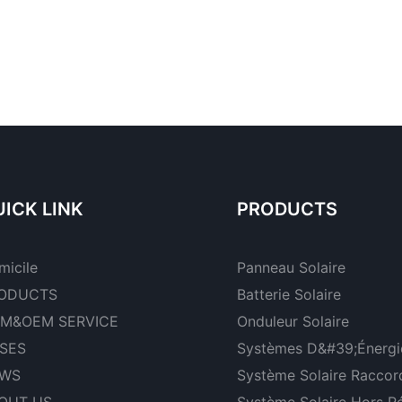
ICK LINK
PRODUCTS
micile
Panneau Solaire
ODUCTS
Batterie Solaire
M&OEM SERVICE
Onduleur Solaire
SES
Systèmes D&#39;énergie
WS
Système Solaire Raccor
OUT US
Système Solaire Hors R