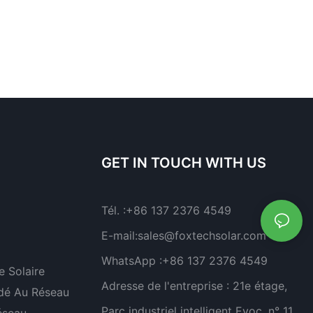
GET IN TOUCH WITH US
Tél. :
+86 137 2376 4549
E-mail:
sales@foxtechsolar.com
WhatsApp :
+86 137 2376 4549
 Solaire
Adresse de l'entreprise :
21e étage,
dé Au Réseau
Parc industriel intelligent Evoc, n° 11,
éseau