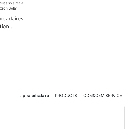
e
ampadaires
tion
ech Solar
appareil solaire
PRODUCTS
ODM&OEM SERVICE