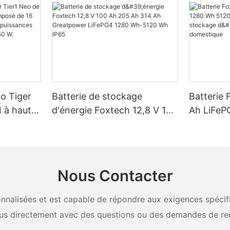
ko Tiger
Batterie de stockage
Batterie 
 à haut
d'énergie Foxtech 12,8 V 100
Ah LiFeP
é de 16
Ah 205 Ah 314 Ah
Wh IP65 
, pour des
Greatpower LiFePO4 1280
stockage 
W, 620 W,
Wh-5120 Wh IP65
domestiq
Nous Contacter
nalisées et est capable de répondre aux exigences spécifiq
us directement avec des questions ou des demandes de re