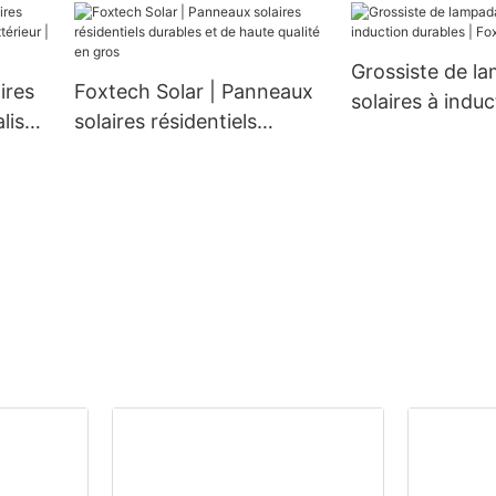
nouveau modèl
Grossiste de l
ires
Foxtech Solar | Panneaux
solaires à induc
lisés
solaires résidentiels
durables | Foxt
tech
durables et de haute
qualité en gros