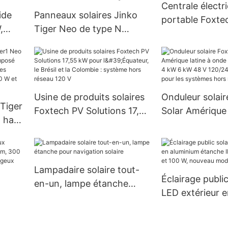
Centrale électr
raccordé au réseau
meilleur prix.
ide
Panneaux solaires Jinko
portable Foxte
,
Tiger Neo de type N
Mini design 50
A
78HL4-BDV, module
1500W
re
bifacial 560-580 W avec
double vitrage
Usine de produits solaires
Onduleur solai
 Tiger
Foxtech PV Solutions 17,55
Solar Amérique 
à haut
kW pour l'Équateur, le
onde sinusoïdal
 de
Brésil et la Colombie :
kW 6 kW 48 V 1
,
système hors réseau 120 V
prix de gros po
de
systèmes hors 
Lampadaire solaire tout-
 et
Éclairage public
en-un, lampe étanche
LED extérieur e
pour navigation solaire
2
aluminium étan
 400
60 W, 80 W et 