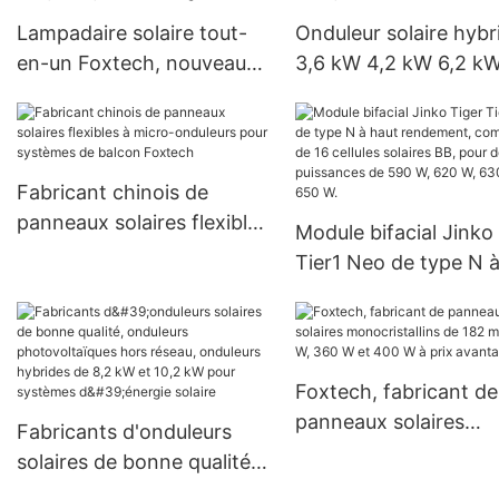
projets gouvernementaux
Lampadaire solaire tout-
Onduleur solaire hybr
en-un Foxtech, nouveau
3,6 kW 4,2 kW 6,2 kW
modèle, 30 W, 60 W, 80 W,
onduleur solaire 150 
100 W, avec LED intégrée
MPPT, onduleur solai
hors réseau
Fabricant chinois de
panneaux solaires flexibles
Module bifacial Jinko
à micro-onduleurs pour
Tier1 Neo de type N 
systèmes de balcon
rendement, composé
Foxtech
16 cellules solaires BB
pour des puissances 
590 W, 620 W, 630 W
Foxtech, fabricant de
650 W.
panneaux solaires
Fabricants d'onduleurs
monocristallins de 18
solaires de bonne qualité,
mm, 300 W, 360 W et
onduleurs photovoltaïques