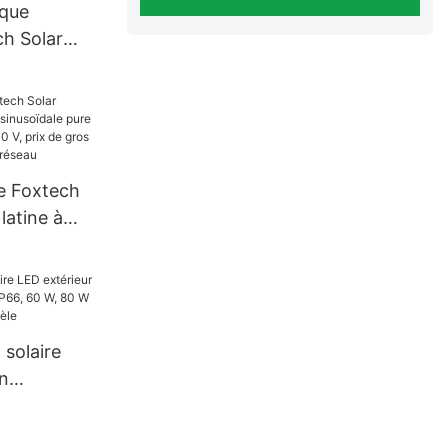
ique
ch Solar
0W, 1000W,
re Foxtech
latine à
e pure 4
20/240 V,
ur les
réseau
 solaire
n
che IP66,
100 W,