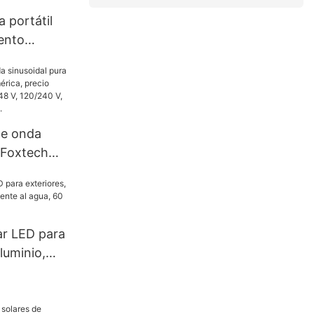
a portátil
ento
Mini de 500
500 W
de onda
 Foxtech
rica,
a, 4 kW, 6
40 V, para
red.
ar LED para
luminio,
 al agua, 60
W.