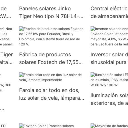
precio
 de
Paneles solares Jinko
Central eléctric
kW,
Tiger Neo tipo N 78HL4-
de almacenami
o
BDV, módulo bifacial de
Foxtech Solar 
560-580 vatios con doble
W, 1000 W y 1
vidrio
 Tiger
Fábrica de productos
Inversor solar 
alta
solares Foxtech de 17,55
sinusoidal pura
kW para Ecuador, Brasil y
Solar Latinoamé
Colombia, con sistema
precio mayorist
30
fuera de red de 120 V.
kW, 48 V, 120/2
Farola solar todo en dos,
on
uso fuera de la 
Iluminación sol
luz solar de vela, lámpara
exteriores, de a
impermeable
IP66, resistente
W, 80 W y 100 
82