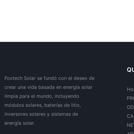
QU
Foxtech Solar se fundó con el deseo de
crear una vida basada en energía solar
Ho
limpia para el mundo, incluyendo
PR
módulos solares, baterías de litio,
OD
inversores solares y sistemas de
CA
energía solar.
NE
AB