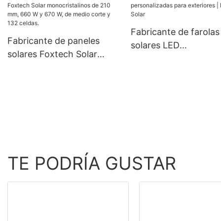
fuera de la red, inversores
mm, 300 W, 360 W y
híbridos de 8,2 kW y 10,2
W, a precios económi
kW para sistemas de
Fabricante de farolas
Fabricante de paneles
energía solar.
solares LED
solares Foxtech Solar
personalizadas para
monocristalinos de 210
exteriores | Foxtech 
mm, 660 W y 670 W, de
medio corte y 132 celdas.
TE PODRÍA GUSTAR