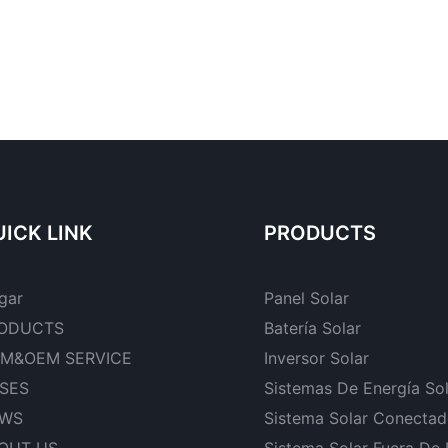
ICK LINK
PRODUCTS
gar
Panel Solar
ODUCTS
Batería Solar
M&OEM SERVICE
Inversor Solar
SES
Sistemas De Energía So
WS
Sistema Solar Conectad
OUT US
Sistema Solar Fuera De