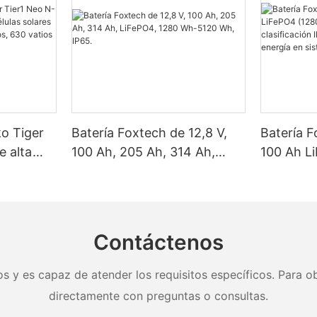
ko Tiger
Batería Foxtech de 12,8 V,
Batería F
e alta
100 Ah, 205 Ah, 314 Ah,
100 Ah L
as solares
LiFePO4, 1280 Wh-5120 Wh,
Wh/5120
, 620
IP65.
clasifica
y 650
almacena
nel.
en sistem
Contáctenos
doméstic
s y es capaz de atender los requisitos específicos. Para ob
directamente con preguntas o consultas.