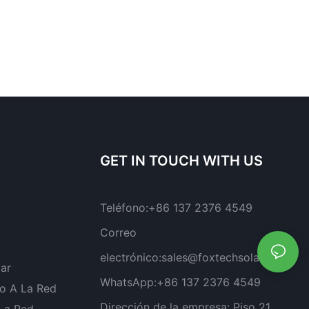
GET IN TOUCH WITH US
Teléfono:
+86 137 2376 4549
Correo
electrónico:
sales@foxtechsolar.com
lar
WhatsApp:
+86 137 2376 4549
o A La Red
Dirección de la empresa:
Piso 21,
 La Red