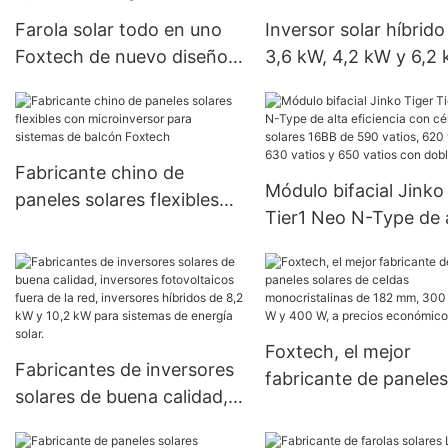
gubernamentales.
Farola solar todo en uno
Inversor solar híbrido
Foxtech de nuevo diseño,
3,6 kW, 4,2 kW y 6,2 
30 W, 60 W, 80 W y 100 W,
150 A, MPPT, para us
luz LED solar integrada.
fuera de la red.
Fabricante chino de
Módulo bifacial Jinko
paneles solares flexibles
Tier1 Neo N-Type de 
con microinversor para
eficiencia con células
sistemas de balcón
solares 16BB de 590
Foxtech
vatios, 620 vatios, 6
vatios y 650 vatios c
Foxtech, el mejor
doble panel.
Fabricantes de inversores
fabricante de paneles
solares de buena calidad,
solares de celdas
inversores fotovoltaicos
monocristalinas de 1