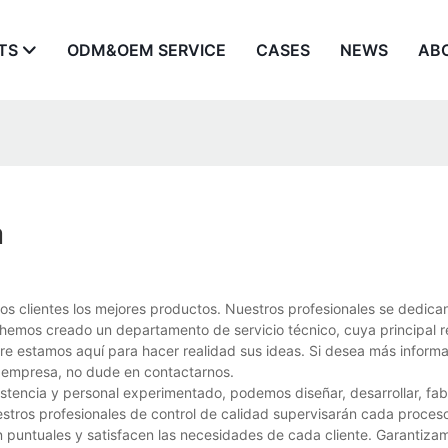
TS
ODM&OEM SERVICE
CASES
NEWS
AB
a
s clientes los mejores productos. Nuestros profesionales se dedican
hemos creado un departamento de servicio técnico, cuya principal r
mpre estamos aquí para hacer realidad sus ideas. Si desea más inform
a empresa, no dude en contactarnos.
istencia y personal experimentado, podemos diseñar, desarrollar, fab
stros profesionales de control de calidad supervisarán cada proces
n puntuales y satisfacen las necesidades de cada cliente. Garantiza