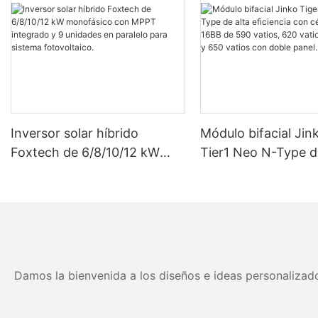
Inversor solar híbrido
Módulo bifacial Jin
Foxtech de 6/8/10/12 kW
Tier1 Neo N-Type d
monofásico con MPPT
eficiencia con célul
integrado y 9 unidades en
16BB de 590 vatios
paralelo para sistema
vatios, 630 vatios 
fotovoltaico.
vatios con doble pa
Damos la bienvenida a los diseños e ideas personalizado