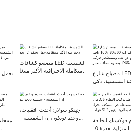
مصنعو كشافات LED الشمسية
المتكاملة الاحترافية الأكثر مبيعًا
مصباح شارع LED يعمل
مع جهاز تحكم عن بعد
قة الشمسية، ذكي
ومتكامل، بقدرات 60 و80
اط، مزود بجهاز تحكم
 ومستشعر حركة،
جينكو سولار: أحدث التقنيات،
قاوم للماء بمعيار IP65،
وحدة توبكون إن الشمسية -
 فوكستك للطاقة
منتجا
وبطارية ليثيوم.
سلسلة تايجر نيو
الشمسية المنزلية بقدرة 10