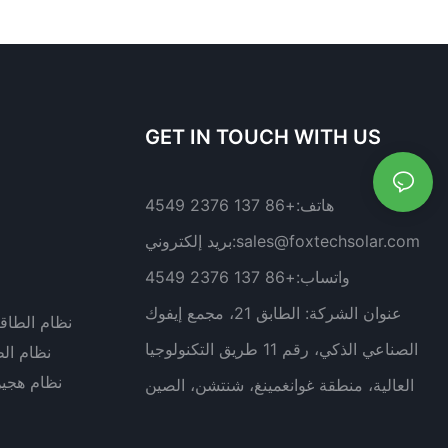
GET IN TOUCH WITH US
هاتف:
+86 137 2376 4549
sales@foxtechsolar.com
بريد إلكتروني:
واتساب:
+86 137 2376 4549
عنوان الشركة:
الطابق 21، مجمع إيفوك
نظام الطاق
الصناعي الذكي، رقم 11 طريق التكنولوجيا
نظام ال
نظام هجي
العالية، منطقة غوانغمينغ، شنتشن، الصين