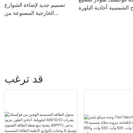
تصميم جديد لإضاءة الشوارع
ح الشمسية أحادية البلورة
الخارجية المصنوعة من
210 مم بقدرة 660 واط و670
الألومنيوم المقاوم للماء بمعيار
واط، نصف مقطوعة، 132
IP66، بقدرات 60 و80 و100
خلية
واط، تعمل بالطاقة الشمسية
بتقنية LED
قد ترغب