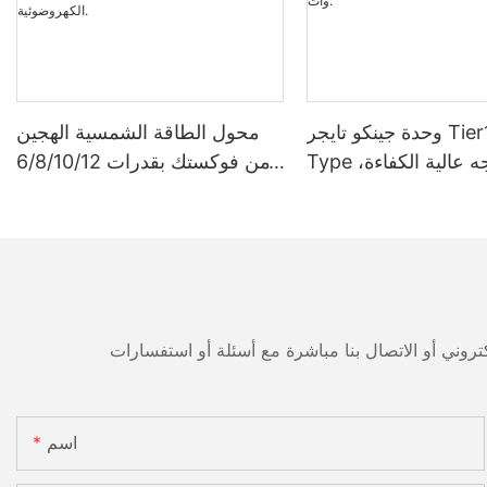
وحدة جينكو تايجر Tier1 Neo N-
محول الطاقة الشمسية الهجين
Type ثنائية الوجه عالية الكفاءة،
من فوكستك بقدرات 6/8/10/12
مزودة بخلايا شمسية 16BB،
كيلوواط، أحادي الطور، مزود
بقدرات 590 وات، 620 وات،
بتقنية تتبع نقطة الطاقة القصوى
630 وات، و650 وات.
(MPPT)، يدعم توصيل 9 وحدات
بالتوازي لأنظمة الطاقة الشمسية
الكهروضوئية.
اسم