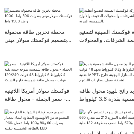
 الشمسية أحادية البلورة
كيلوواط، و10 كيلوواط
بنصف قطر القطع، بقدرة 545
واط فأكثر |
فوكستك الصينية لتصنيع
محطة تخزين طاقة محمولة
مة الشرفات، والمحولات
بتصميم فوكستك سولار ميني
لدقيقة، والألواح الشمسية
بقدرات 500 واط، 1000 واط،
المرنة.
1500 واط
د رائج للبيع: محول طاقة
فوكستك سولار أمريكا اللاتينية
شمسية بقدرة 3.6 كيلوواط
- سعر الجملة - محول طاقة
و6.2 كيلوواط بجهد 48 فولت
شمسية بموجة جيبية نقية 4
بتقنية MPPT، مناسب للمنازل
كيلوواط 6 كيلوواط 48 فولت
هجينة خارج الشبكة، يعمل
120/240 فولت - محول طاقة
ببطاريات الليثيوم.
شمسية خارج الشبكة
 فوكستك سولار لتصنيع