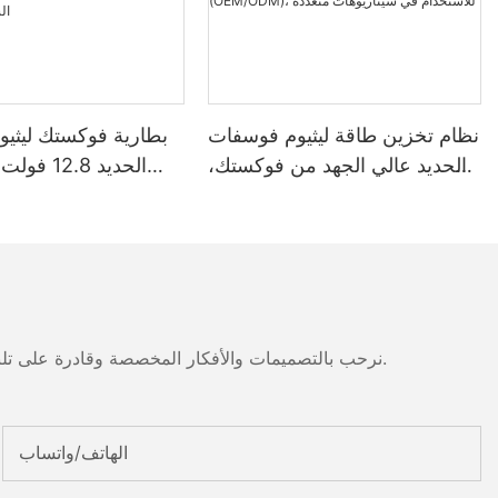
نظام تخزين طاقة ليثيوم فوسفات
بطارية فوكستك ليثي
الحديد عالي الجهد من فوكستك،
بسعة 100-261 كيلوواط ساعة
وجهد 1000 فولت، مُصنّع حسب
واط
الطلب (OEM/ODM)، للاستخدام
مقاومة للماء والغبار
في سيناريوهات متعددة
مناسبة لأنظمة الطاق
نرحب بالتصميمات والأفكار المخصصة وقادرة على تلبية المتطلبات المحددة. لمزيد من المعلومات، يرجى زيارة الموقع الإلكتروني أو الاتصال بنا مباشرة مع أسئلة أو استفسارات.
الهاتف/واتساب