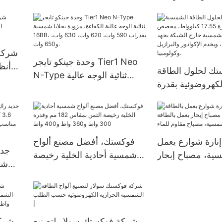
اط، تركيب النظام
الطاقة
قة شمسية مستقلة
كة، محول طاقة،
م 51.2 فولت
شركة 
وحدة جينكو تايجر Tier1 Neo
أنظ
ك لحلول الطاقة
N-Type ثنائية الوجه عالية
ا
كهروضوئية بقدرة
الكفاءة، مزودة بخلايا شمسية
17.5 كيلوواط، مخصص
16BB، بقدرات 590 وات، 620
قة الشمسية خارج
وات، 630 وات، و650 وات.
الشبكة بجهد 120 فولت، ويخدم
نارة شوارع يعمل
فوكستك، أفضل مصنع ألواح
جدي
سية، مصباح إبحار
شمسية أحادية الخلية رخيصة
 الشمسية، مصباح
الثمن بمقاس 182 مم وقدرة
مقاوم للماء
300 واط و360 واط و400
واط
ال
شركة فوكستك سولار لتصنيع
شركة