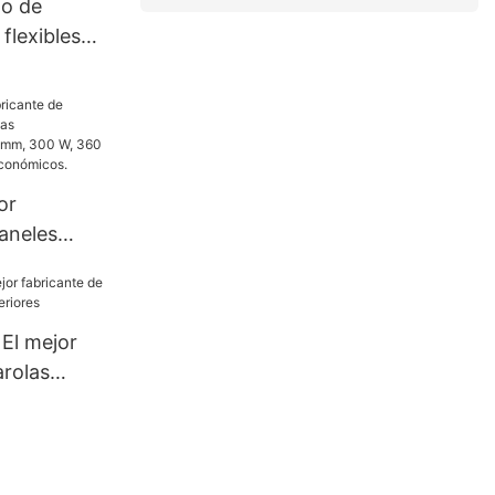
no de
flexibles
sor para
lcón
or
aneles
as
s de 182
0 W y 400
 El mejor
conómicos.
arolas
teriores