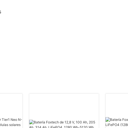
medio corte y 132 celdas.
s
tech