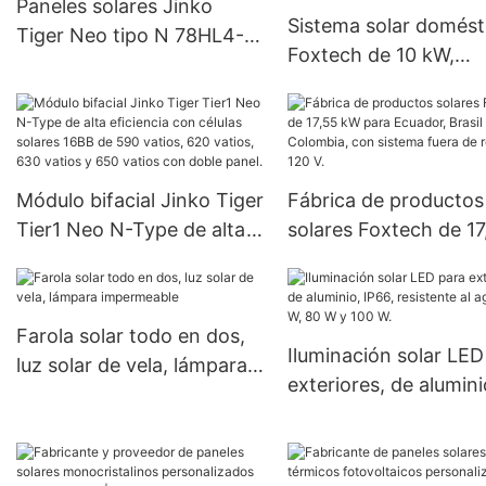
Paneles solares Jinko
Sistema solar domést
Tiger Neo tipo N 78HL4-
Foxtech de 10 kW,
BDV, módulo bifacial de
instalación completa,
560-580 vatios con doble
inversor de energía s
vidrio
independiente de la r
batería de litio de 51,2
Módulo bifacial Jinko Tiger
Fábrica de productos
Tier1 Neo N-Type de alta
solares Foxtech de 17
eficiencia con células
kW para Ecuador, Bras
solares 16BB de 590
Colombia, con sistem
vatios, 620 vatios, 630
fuera de red de 120 V
Farola solar todo en dos,
vatios y 650 vatios con
Iluminación solar LED
luz solar de vela, lámpara
doble panel.
exteriores, de alumini
impermeable
IP66, resistente al ag
W, 80 W y 100 W.