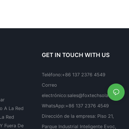
GET IN TOUCH WITH US
Teléfono:
+86 137 2376 4549
Correo
electrónico:
sales@foxtechsolar.com
lar
WhatsApp:
+86 137 2376 4549
o A La Red
Dirección de la empresa:
Piso 21,
 La Red
 Y Fuera De
Parque Industrial Inteligente Evoc,