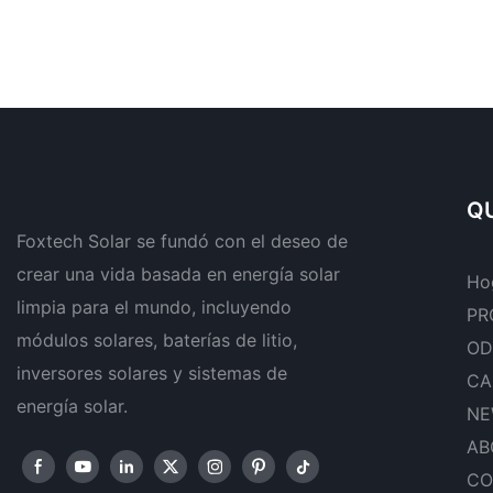
QU
Foxtech Solar se fundó con el deseo de
crear una vida basada en energía solar
Ho
limpia para el mundo, incluyendo
PR
módulos solares, baterías de litio,
OD
inversores solares y sistemas de
CA
energía solar.
NE
AB
CO