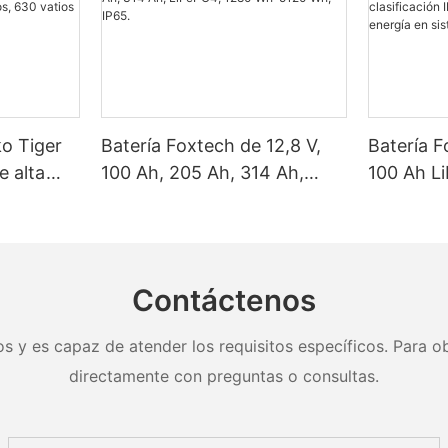
ko Tiger
Batería Foxtech de 12,8 V,
Batería F
e alta
100 Ah, 205 Ah, 314 Ah,
100 Ah L
as solares
LiFePO4, 1280 Wh-5120 Wh,
Wh/5120
, 620
IP65.
clasifica
y 650
almacena
nel.
en sistem
Contáctenos
doméstic
s y es capaz de atender los requisitos específicos. Para ob
directamente con preguntas o consultas.