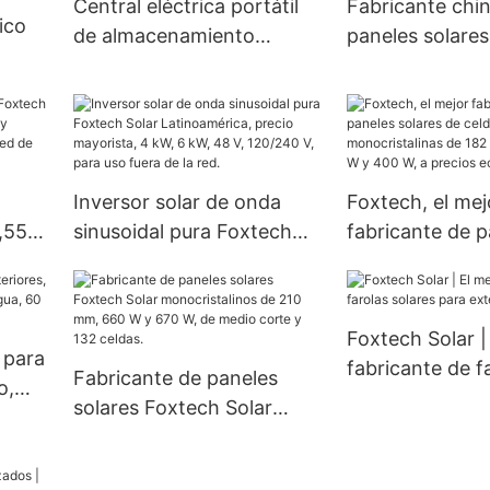
Central eléctrica portátil
Fabricante chi
ico
red, con inversor híbrido
de almacenamiento
paneles solares 
de 3 kW y 5 kW.
Foxtech Solar Mini de 500
con microinver
W, 1000 W y 1500 W
sistemas de ba
olar
Foxtech
ed,
 V.
Inversor solar de onda
Foxtech, el mej
,55
sinusoidal pura Foxtech
fabricante de p
il y
Solar Latinoamérica,
solares de celd
a
precio mayorista, 4 kW, 6
monocristalina
.
kW, 48 V, 120/240 V, para
mm, 300 W, 36
Foxtech Solar |
uso fuera de la red.
W, a precios e
 para
fabricante de f
Fabricante de paneles
o,
solares para ex
solares Foxtech Solar
ua, 60
monocristalinos de 210
mm, 660 W y 670 W, de