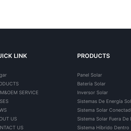
ICK LINK
PRODUCTS
gar
Panel Solar
ODUCTS
Batería Solar
M&OEM SERVICE
Inversor Solar
SES
Sistemas De Energía So
WS
Sistema Solar Conectad
OUT US
Sistema Solar Fuera De
NTACT US
Sistema Híbrido Dentro