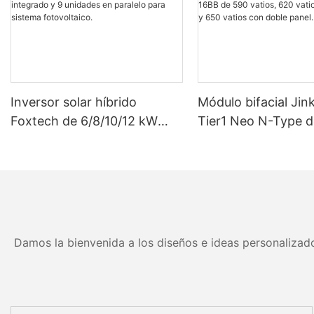
Inversor solar híbrido
Módulo bifacial Jin
Foxtech de 6/8/10/12 kW
Tier1 Neo N-Type d
monofásico con MPPT
eficiencia con célul
integrado y 9 unidades en
16BB de 590 vatios
paralelo para sistema
vatios, 630 vatios 
fotovoltaico.
vatios con doble pa
Damos la bienvenida a los diseños e ideas personalizado