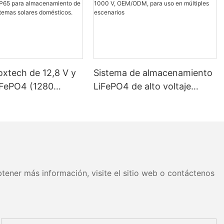
oxtech de 12,8 V y
Sistema de almacenamiento
iFePO4 (1280
LiFePO4 de alto voltaje
 Wh) con
Foxtech de 100-261 kWh y
ción IP65 para
1000 V, OEM/ODM, para uso
miento de energía
en múltiples escenarios
as solares
os.
tener más información, visite el sitio web o contáctenos