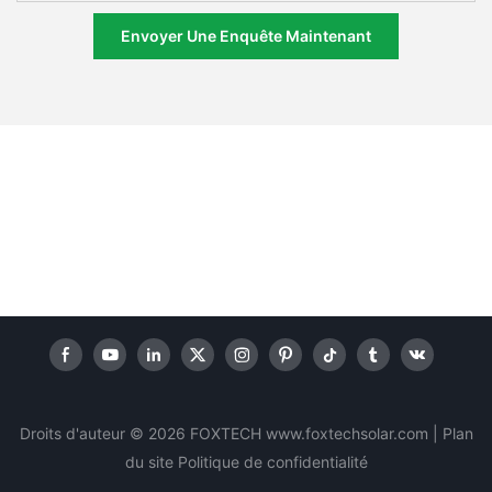
Envoyer Une Enquête Maintenant
Droits d'auteur © 2026 FOXTECH www.foxtechsolar.com
|
Plan
du site
Politique
de confidentialité