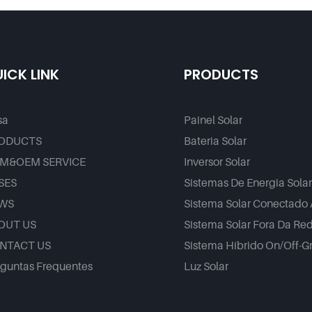
00 V Com Bateria
Energia Empilhados
 De Grau A Para Uso
Doméstico.
ICK LINK
PRODUCTS
sa
Painel Solar
ODUCTS
Bateria Solar
M&OEM SERVICE
Inversor Solar
SES
Sistemas De Energia Sola
WS
Sistema Solar Conectado
OUT US
Sistema Solar Fora Da Re
NTACT US
Sistema Híbrido On/Off-G
guntas Frequentes
Luz Solar