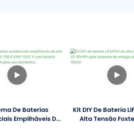
ema De Baterias
Kit DIY De Bateria L
iais Empilháveis ​​de
Alta Tensão Foxt
são Foxtech 64-166,4
81kWh Para Siste