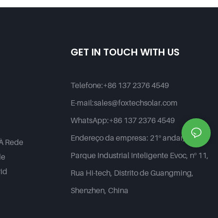
 De 100Ah
Energia Em Sistemas Solares
Residenciais.
GET IN TOUCH WITH US
Telefone:
+86 137 2376 4549
E-mail:
sales@foxtechsolar.com
WhatsApp:
+86 137 2376 4549
r
Endereço da empresa:
21º andar,
 À Rede
Parque Industrial Inteligente Evoc, nº 11,
de
rid
Rua Hi-tech, Distrito de Guangming,
Shenzhen, China