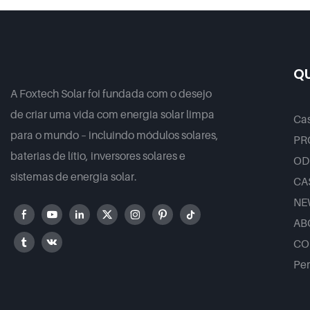
1000V OEM/ODM Para Uso Em
KWh 10
Múltiplos Cenários.
LiFePO4
QU
A Foxtech Solar foi fundada com o desejo
de criar uma vida com energia solar limpa
Ca
para o mundo – incluindo módulos solares,
PR
baterias de lítio, inversores solares e
OD
sistemas de energia solar.
CA
NE
AB
CO
Per