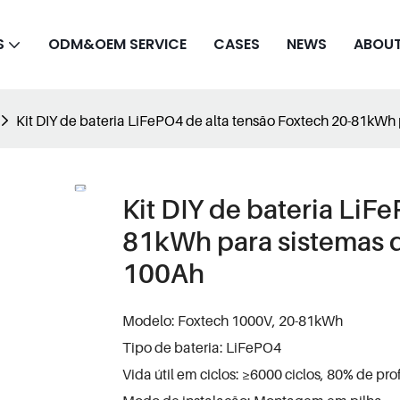
S
ODM&OEM SERVICE
CASES
NEWS
ABOUT
Kit DIY de bateria LiFePO4 de alta tensão Foxtech 20-81kW
Kit DIY de bateria LiF
81kWh para sistemas 
100Ah
Modelo: Foxtech 1000V, 20-81kWh
Tipo de bateria: LiFePO4
Vida útil em ciclos: ≥6000 ciclos, 80% de p