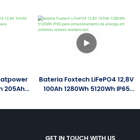
eatpower
Bateria Foxtech LiFePO4 12,8V
Ah 205Ah
100Ah 1280Wh 5120Wh IP65
0Wh IP65
Para Armazenamento De
nto De
Energia Em Sistemas Solares
Residenciais.
GET IN TOUCH WITH US