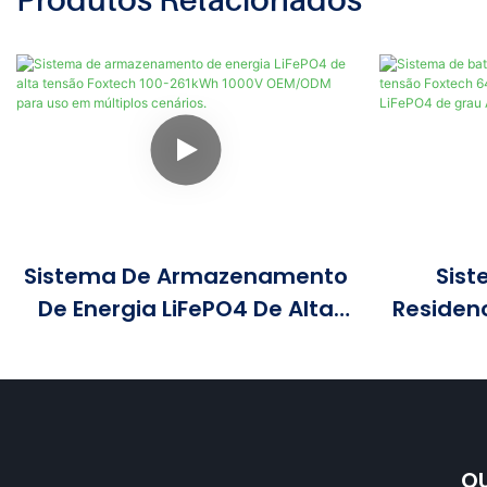
Sistema De Armazenamento
Sist
De Energia LiFePO4 De Alta
Residenc
Tensão Foxtech 100-261kWh
Alta Ten
1000V OEM/ODM Para Uso Em
KWh 10
Múltiplos Cenários.
LiFePO4
QU