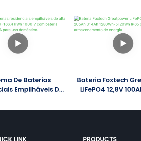
ema De Baterias
Bateria Foxtech Gr
iais Empilháveis ​​de
LiFePO4 12,8V 100
são Foxtech 64-166,4
314Ah 1280Wh-512
00 V Com Bateria
Para Armazename
 De Grau A Para Uso
Energia
Doméstico.
ICK LINK
PRODUCTS