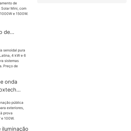
o de
ível nas
kW, 5kW e
o de
l Foxtech
e 500W,
.
de onda
Foxtech
Latina, 4 kW
20/240 V,
solados da
Preço de
 iluminação