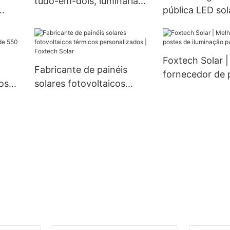
tudo-em-dois, luminária
pública LED so
solar para vela à prova
alumínio para e
d'água.
82
com classificaç
 400
prova d'água, 
Foxtech Solar |
veis.
100W.
Fabricante de painéis
fornecedor de 
os
solares fotovoltaicos
iluminação públ
0
térmicos personalizados |
LED
Foxtech Solar