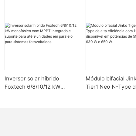
Inversor solar híbrido
Módulo bifacial Jin
Foxtech 6/8/10/12 kW
Tier1 Neo N-Type d
monofásico com MPPT
eficiência com 16 c
integrado e suporte para até
disponível em potê
9 unidades em paralelo para
590 W, 620 W, 630
sistemas fotovoltaicos.
W.