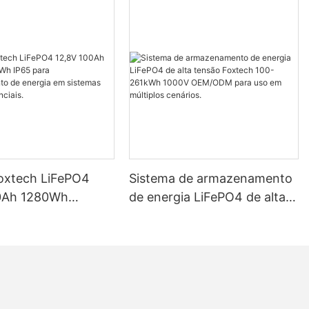
Foxtech LiFePO4
Sistema de armazenamento
0Ah 1280Wh
de energia LiFePO4 de alta
P65 para
tensão Foxtech 100-261kWh
mento de energia
1000V OEM/ODM para uso
mas solares
em múltiplos cenários.
ais.