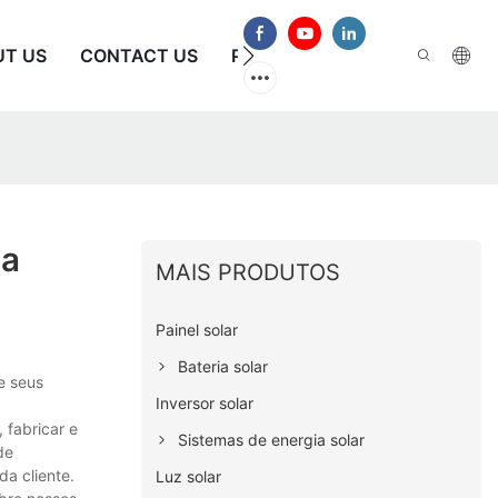
UT US
CONTACT US
PERGUNTAS FREQUENTES
ia
MAIS PRODUTOS
Painel solar
Bateria solar
e seus
Inversor solar
 fabricar e
Sistemas de energia solar
de
a cliente.
Luz solar