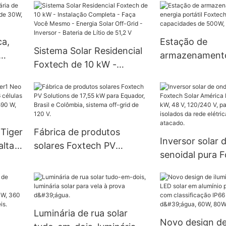
armazenament
Foxtech On Grid Off Grid
energia, dispon
com bateria de íon-lítio e
potências de 3
inversor híbrido de 3 kW e
ca,
Estação de
10kW.
Sistema Solar Residencial
5 kW
armazenament
Foxtech de 10 kW -
m de
energia portáti
Instalação Completa -
0W,
Solar Mini, com
Faça Você Mesmo -
capacidades d
Energia Solar Off-Grid -
1000W e 1500W
Inversor - Bateria de Lítio
 Tiger
Fábrica de produtos
de 51,2 V
Inversor solar 
alta
solares Foxtech PV
senoidal pura 
las
Solutions de 17,55 kW para
Solar América 
Equador, Brasil e
e 6 kW, 48 V, 1
620
Colômbia, sistema off-grid
para sistemas i
de 120 V.
rede elétrica. 
Luminária de rua solar
Novo design de
atacado.