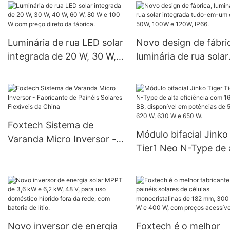
144 células cortadas ao
Foxtech Solar
meio e alta eficiência.
Luminária de rua LED solar
Novo design de fábri
integrada de 20 W, 30 W,
luminária de rua solar
40 W, 60 W, 80 W e 100 W
integrada tudo-em-u
com preço direto da
30W, 50W, 100W e 12
fábrica.
IP66.
Foxtech Sistema de
Módulo bifacial Jinko
Varanda Micro Inversor -
Tier1 Neo N-Type de 
Fabricante de Painéis
eficiência com 16 célu
Solares Flexíveis da China
BB, disponível em
potências de 590 W, 
W, 630 W e 650 W.
Novo inversor de energia
Foxtech é o melhor