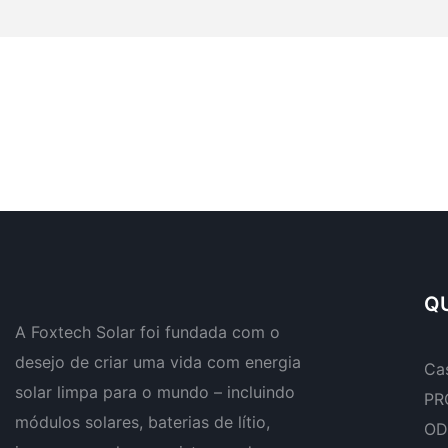
QU
A Foxtech Solar foi fundada com o
desejo de criar uma vida com energia
Ca
solar limpa para o mundo – incluindo
PR
módulos solares, baterias de lítio,
OD