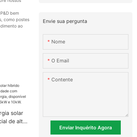
obre nossos
e P&D bem
s, como postes
Envie sua pergunta
ndimento ao
Nome
O Email
Contente
gia solar
ial de alta
Enviar Inquérito Agora