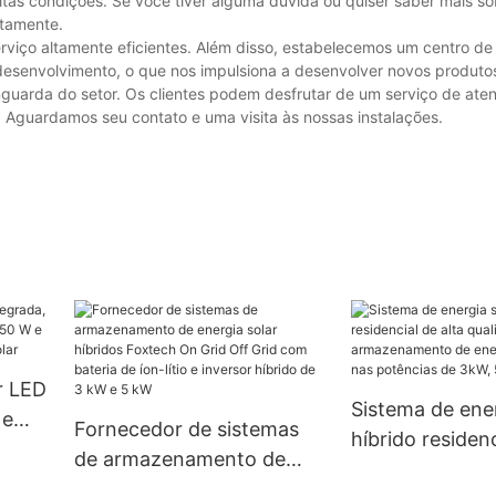
itas condições. Se você tiver alguma dúvida ou quiser saber mais s
etamente.
rviço altamente eficientes. Além disso, estabelecemos um centro d
senvolvimento, o que nos impulsiona a desenvolver novos produto
guarda do setor. Os clientes podem desfrutar de um serviço de ate
l. Aguardamos seu contato e uma visita às nossas instalações.
r LED
Sistema de ener
 e
Fornecedor de sistemas
híbrido residenc
0 W e
de armazenamento de
qualidade com
energia solar híbridos