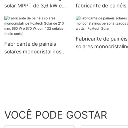
solar MPPT de 3,6 kW e
fabricante de painéis
6,2 kW, 48 V, para uso
solares de células
doméstico híbrido fora da
monocristalinas de 1
rede, com bateria de lítio.
mm, 300 W, 360 W e
W, com preços acessí
Fabricante de painéis
Fabricante de painéis
solares monocristalin
solares monocristalinos
personalizados de 55
Foxtech Solar de 210 mm,
watts | Foxtech Solar
660 W e 670 W, com 132
células (meio corte).
VOCÊ PODE GOSTAR