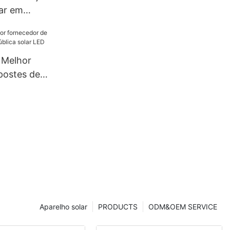
lar em
xteriores,
ão IP66 à
60W, 80W e
 Melhor
postes de
ica solar
Aparelho solar
PRODUCTS
ODM&OEM SERVICE