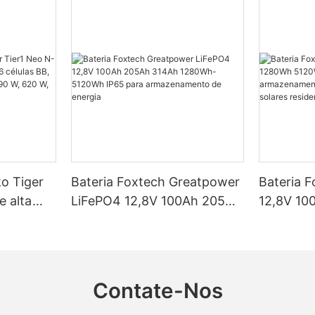
ko Tiger
Bateria Foxtech Greatpower
Bateria 
e alta
LiFePO4 12,8V 100Ah 205Ah
12,8V 10
élulas BB,
314Ah 1280Wh-5120Wh
5120Wh I
ncias de
IP65 para armazenamento
armazena
 W e 650
de energia
em siste
residenci
Contate-Nos