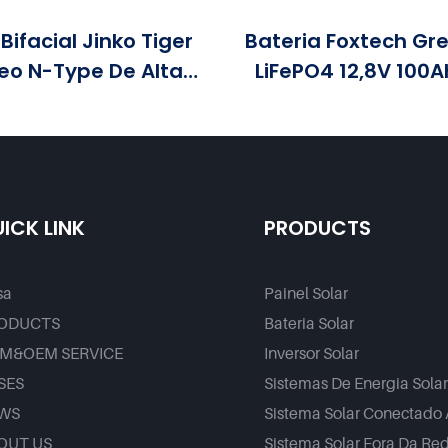
Bifacial Jinko Tiger
Bateria Foxtech Gr
Neo N-Type De Alta
LiFePO4 12,8V 100
ia Com 16 Células BB,
314Ah 1280Wh-512
vel Em Potências De
Para Armazename
20 W, 630 W E 650 W.
Energia
ICK LINK
PRODUCTS
sa
Painel Solar
ODUCTS
Bateria Solar
M&OEM SERVICE
Inversor Solar
SES
Sistemas De Energia Sola
WS
Sistema Solar Conectado
OUT US
Sistema Solar Fora Da Re