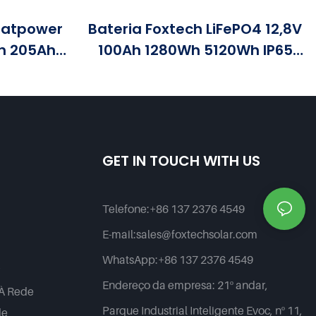
eatpower
Bateria Foxtech LiFePO4 12,8V
Ah 205Ah
100Ah 1280Wh 5120Wh IP65
0Wh IP65
Para Armazenamento De
nto De
Energia Em Sistemas Solares
Residenciais.
GET IN TOUCH WITH US
Telefone:
+86 137 2376 4549
E-mail:
sales@foxtechsolar.com
WhatsApp:
+86 137 2376 4549
r
Endereço da empresa:
21º andar,
 À Rede
Parque Industrial Inteligente Evoc, nº 11,
de