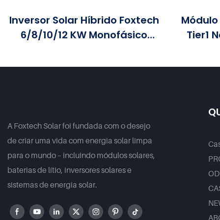
Inversor Solar Híbrido Foxtech
Módulo 
6/8/10/12 KW Monofásico
Tier1 
Com MPPT Integrado E
Eficiênc
Suporte Para Até 9 Unidades
Disponí
Em Paralelo Para Sistemas
590 W, 6
Fotovoltaicos.
QU
A Foxtech Solar foi fundada com o desejo
de criar uma vida com energia solar limpa
Ca
para o mundo – incluindo módulos solares,
PR
baterias de lítio, inversores solares e
OD
sistemas de energia solar.
CA
NE
AB