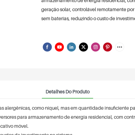
armazenamento de energia residencial, com
geração solar, controlável remotamente po
sem baterias, reduzindo o custo de investim
Detalhes Do Produto
 alergênicas, como níquel, mas em quantidade insuficiente par
inversores para armazenamento de energia residencial, com cont
icativo móvel.
ustos de investimento no sistema.