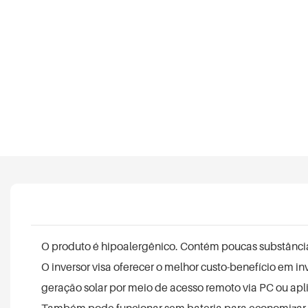
O produto é hipoalergênico. Contém poucas substâncias
O inversor visa oferecer o melhor custo-benefício em 
geração solar por meio de acesso remoto via PC ou apl
Também pode funcionar sem bateria para economizar c