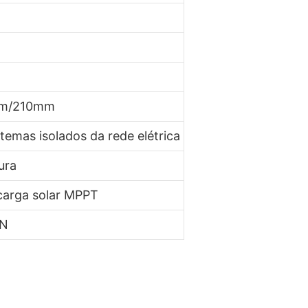
mm/210mm
stemas isolados da rede elétrica
ura
carga solar MPPT
AN