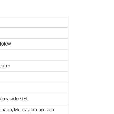
10KW
eutro
mbo-ácido GEL
lhado/Montagem no solo