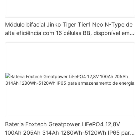
Módulo bifacial Jinko Tiger Tier1 Neo N-Type de
alta eficiência com 16 células BB, disponível em
potências de 590 W, 620 W, 630 W e 650 W.
Bateria Foxtech Greatpower LiFePO4 12,8V
100Ah 205Ah 314Ah 1280Wh-5120Wh IP65 para