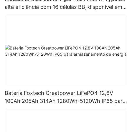
alta eficiência com 16 células BB, disponível em
potências de 590 W, 620 W, 630 W e 650 W.
Bateria Foxtech Greatpower LiFePO4 12,8V
100Ah 205Ah 314Ah 1280Wh-5120Wh IP65 para
armazenamento de energia