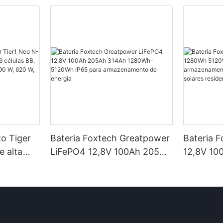
ko Tiger
Bateria Foxtech Greatpower
Bateria 
e alta
LiFePO4 12,8V 100Ah 205Ah
12,8V 10
élulas BB,
314Ah 1280Wh-5120Wh
5120Wh I
ncias de
IP65 para armazenamento
armazena
 W e 650
de energia
em siste
residenci