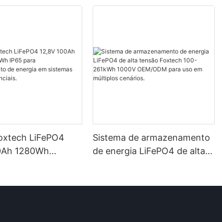
Foxtech LiFePO4
Sistema de armazenamento
0Ah 1280Wh
de energia LiFePO4 de alta
P65 para
tensão Foxtech 100-261kWh
mento de energia
1000V OEM/ODM para uso
mas solares
em múltiplos cenários.
ais.