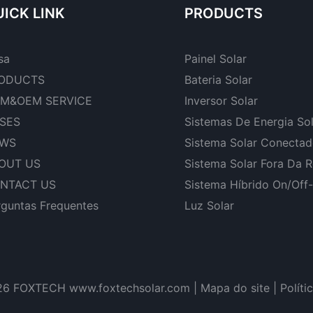
ICK LINK
PRODUCTS
sa
Painel Solar
ODUCTS
Bateria Solar
M&OEM SERVICE
Inversor Solar
SES
Sistemas De Energia So
WS
Sistema Solar Conecta
OUT US
Sistema Solar Fora Da 
NTACT US
Sistema Híbrido On/Off
rguntas Frequentes
Luz Solar
26 FOXTECH www.foxtechsolar.com
|
Mapa do site |
Políti