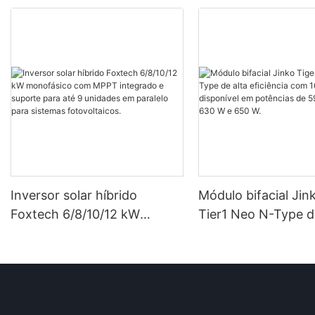
Inversor solar híbrido
Módulo bifacial Jin
Foxtech 6/8/10/12 kW
Tier1 Neo N-Type d
monofásico com MPPT
eficiência com 16 c
integrado e suporte para até
disponível em potê
9 unidades em paralelo para
590 W, 620 W, 630
sistemas fotovoltaicos.
W.