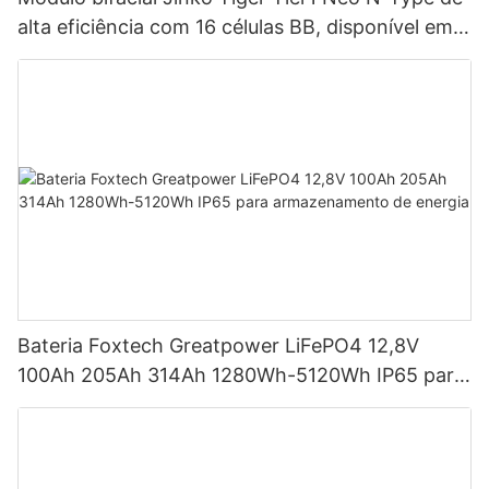
alta eficiência com 16 células BB, disponível em
potências de 590 W, 620 W, 630 W e 650 W.
Bateria Foxtech Greatpower LiFePO4 12,8V
100Ah 205Ah 314Ah 1280Wh-5120Wh IP65 para
armazenamento de energia